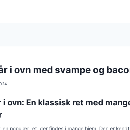
lår i ovn med svampe og bac
2024
r i ovn: En klassisk ret med mang
r
er en populær ret, der findes i mange hjem. Den er kendt 