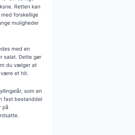
oksne. Retten kan
 med forskellige
mange muligheder
eredes med en
er salat. Dette gør
 om du vælger at
 være et hit.
yllingelår, som en
en fast bestanddel
r på
rdsatte.