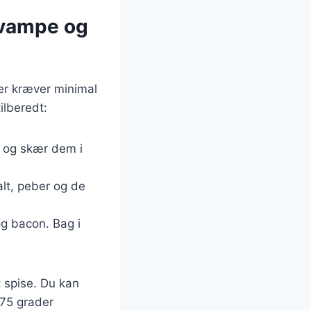
 svampe og
der kræver minimal
tilberedt:
e og skær dem i
alt, peber og de
g bacon. Bag i
t spise. Du kan
 75 grader