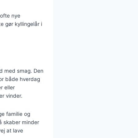
 ofte nye
 gør kyllingelår i
hed med smag. Den
 for både hverdag
 eller
er vinder.
ge familie og
så skaber minder
j at lave