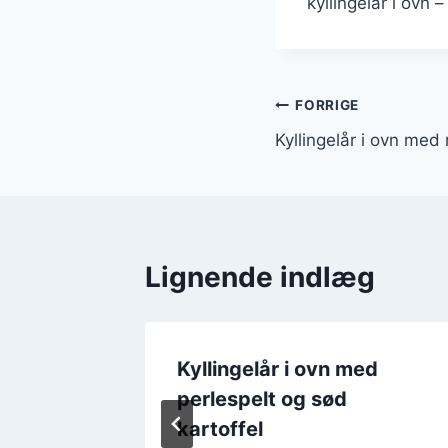
kyllingelår i ovn –
Indlægsnavi
FORRIGE
Kyllingelår i ovn med 
Lignende indlæg
ed
Kyllingelår i ovn med
og æble
perlespelt og sød
kartoffel