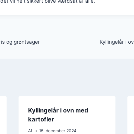
 det vil helt sikkert blive værdsat af alle.
gation
ris og grøntsager
Kyllingelår i 
Kyllingelår i ovn med
kartofler
Af
15. december 2024