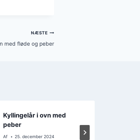
NÆSTE
ovn med fløde og peber
Kyllingelår i ovn med
Kylling
peber
kartof
Af
25. december 2024
Af
8. d