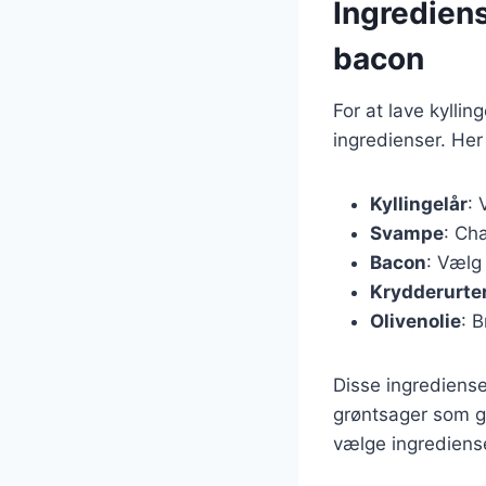
Ingrediens
bacon
For at lave kylli
ingredienser. Her 
Kyllingelår
: 
Svampe
: Ch
Bacon
: Vælg 
Krydderurte
Olivenolie
: 
Disse ingrediense
grøntsager som gu
vælge ingrediens