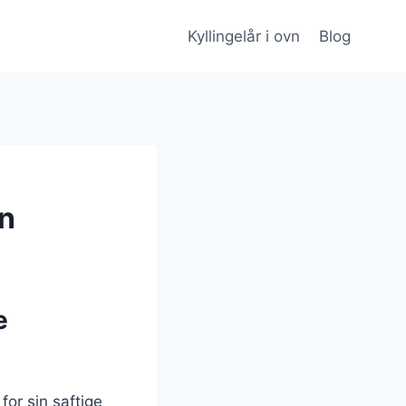
Kyllingelår i ovn
Blog
on
e
for sin saftige