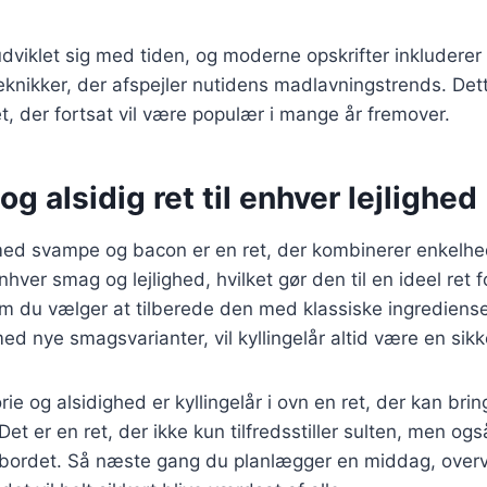
dviklet sig med tiden, og moderne opskrifter inkluderer
eknikker, der afspejler nutidens madlavningstrends. Dette
ret, der fortsat vil være populær i mange år fremover.
og alsidig ret til enhver lejlighed
n med svampe og bacon er en ret, der kombinerer enkel
enhver smag og lejlighed, hvilket gør den til en ideel ret
m du vælger at tilberede den med klassiske ingredienser
d nye smagsvarianter, vil kyllingelår altid være en sikk
rie og alsidighed er kyllingelår i ovn en ret, der kan brin
t er en ret, der ikke kun tilfredsstiller sulten, men og
ordet. Så næste gang du planlægger en middag, overve