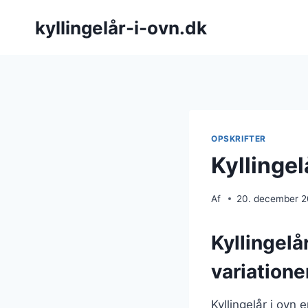
Fortsæt
kyllingelår-i-ovn.dk
til
indhold
OPSKRIFTER
Kyllinge
Af
20. december 
Kyllingelå
variatione
Kyllingelår i ovn 