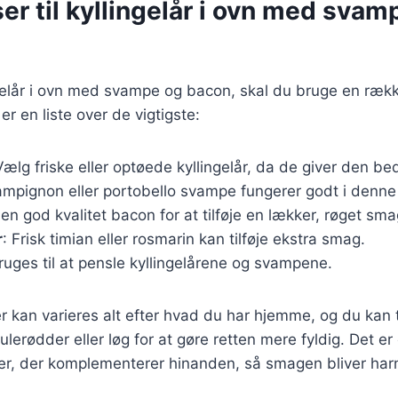
er til kyllingelår i ovn med svam
ngelår i ovn med svampe og bacon, skal du bruge en ræk
er en liste over de vigtigste:
Vælg friske eller optøede kyllingelår, da de giver den b
ampignon eller portobello svampe fungerer godt i denne 
en god kvalitet bacon for at tilføje en lækker, røget sma
r
: Frisk timian eller rosmarin kan tilføje ekstra smag.
Bruges til at pensle kyllingelårene og svampene.
r kan varieres alt efter hvad du har hjemme, og du kan t
lerødder eller løg for at gøre retten mere fyldig. Det er
er, der komplementerer hinanden, så smagen bliver har