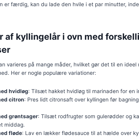
n er færdig, kan du lade den hvile i et par minutter, ind
r af kyllingelår i ovn med forskell
ser
kan varieres på mange måder, hvilket gør det til en ideel re
ed. Her er nogle populære variationer:
med hvidløg
: Tilsæt hakket hvidløg til marinaden for en 
med citron
: Pres lidt citronsaft over kyllingen før bagning
med grøntsager
: Tilsæt rodfrugter som gulerødder og kar
et middag.
med fløde
: Lav en lækker flødesauce til at hælde over kyl