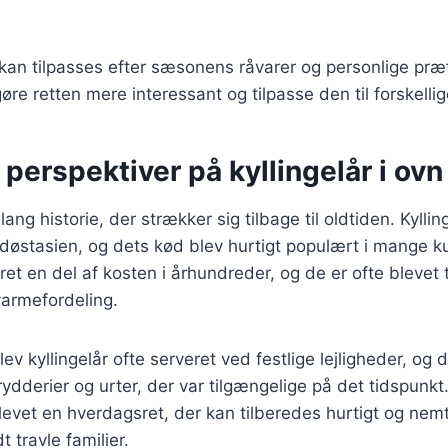
 kan tilpasses efter sæsonens råvarer og personlige præ
re retten mere interessant og tilpasse den til forskelli
 perspektiver på kyllingelår i ovn
lang historie, der strækker sig tilbage til oldtiden. Kyllin
døstasien, og dets kød blev hurtigt populært i mange ku
ret en del af kosten i århundreder, og de er ofte blevet t
varmefordeling.
ev kyllingelår ofte serveret ved festlige lejligheder, og d
ydderier og urter, der var tilgængelige på det tidspunkt.
blevet en hverdagsret, der kan tilberedes hurtigt og nemt
dt travle familier.