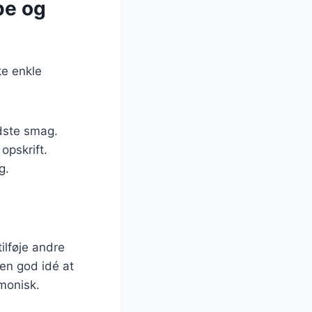
pe og
ke enkle
edste smag.
opskrift.
g.
ilføje andre
 en god idé at
monisk.