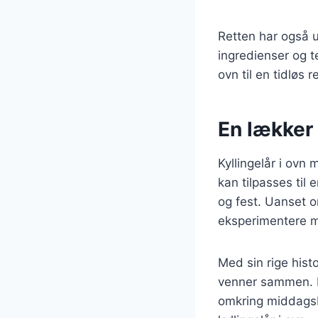
Retten har også u
ingredienser og t
ovn til en tidløs 
En lækker 
Kyllingelår i ov
kan tilpasses til 
og fest. Uanset o
eksperimentere me
Med sin rige histo
venner sammen. De
omkring middagsb