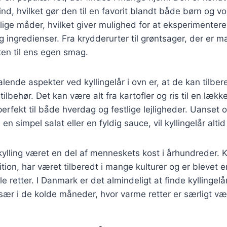
nd, hvilket gør den til en favorit blandt både børn og v
llige måder, hvilket giver mulighed for at eksperimentere
 ingredienser. Fra krydderurter til grøntsager, der er 
tten til ens egen smag.
talende aspekter ved kyllingelår i ovn er, at de kan tilb
tilbehør. Det kan være alt fra kartofler og ris til en lækk
 perfekt til både hverdag og festlige lejligheder. Uanset
 simpel salat eller en fyldig sauce, vil kyllingelår altid
 kylling været en del af menneskets kost i århundreder. K
ition, har været tilberedt i mange kulturer og er blevet 
 retter. I Danmark er det almindeligt at finde kyllingelå
ær i de kolde måneder, hvor varme retter er særligt væ