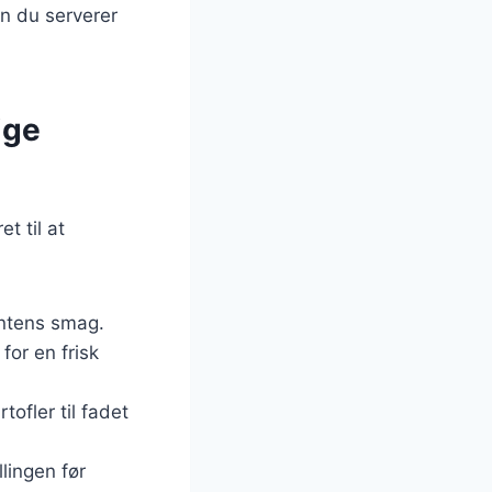
en du serverer
ige
t til at
intens smag.
 for en frisk
tofler til fadet
lingen før