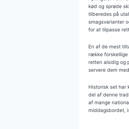
kød og sprøde ski
tilberedes på uta
smagsvarianter og
for at tilpasse re
En af de mest til
række forskellige 
retten alsidig og
servere dem med en
Historisk set har
del af denne trad
af mange nationale
middagsbordet, is