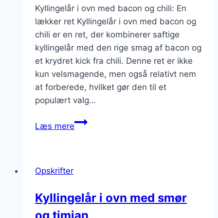
Kyllingelår i ovn med bacon og chili: En
lækker ret Kyllingelår i ovn med bacon og
chili er en ret, der kombinerer saftige
kyllingelår med den rige smag af bacon og
et krydret kick fra chili. Denne ret er ikke
kun velsmagende, men også relativt nem
at forberede, hvilket gør den til et
populært valg…
Kyllingelår
Læs mere
i
ovn
med
Opskrifter
bacon
og
Kyllingelår i ovn med smør
chili
og timian