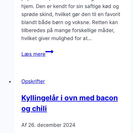
hjem. Den er kendt for sin saftige kød og
sprøde skind, hvilket gør den til en favorit
blandt både børn og voksne. Retten kan
tilberedes på mange forskellige måder,
hvilket giver mulighed for at…
Kyllingelår
Læs mere
i
ovn
med
Opskrifter
kartoffelmos
og
Kyllingelår i ovn med bacon
svampe
og chili
Af
26. december 2024