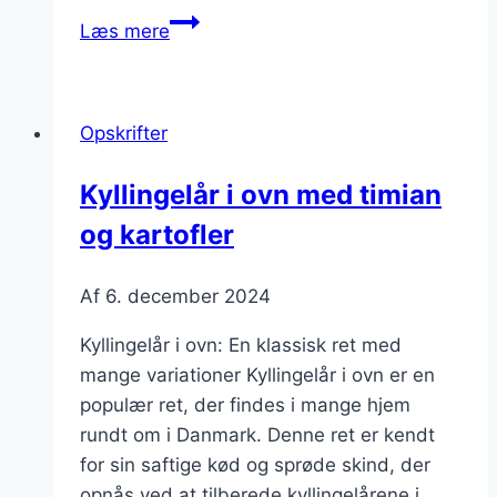
Kyllingelår
Læs mere
i
ovn
med
Opskrifter
sennep
og
Kyllingelår i ovn med timian
grøntsager
og kartofler
Af
6. december 2024
Kyllingelår i ovn: En klassisk ret med
mange variationer Kyllingelår i ovn er en
populær ret, der findes i mange hjem
rundt om i Danmark. Denne ret er kendt
for sin saftige kød og sprøde skind, der
opnås ved at tilberede kyllingelårene i