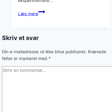
eksperimentere…
Kyllingelår
Læs mere
i
ovn
med
Skriv et svar
grøntsagsbouillon
og
Din e-mailadresse vil ikke blive publiceret.
krydderi
Krævede
felter er markeret med
*