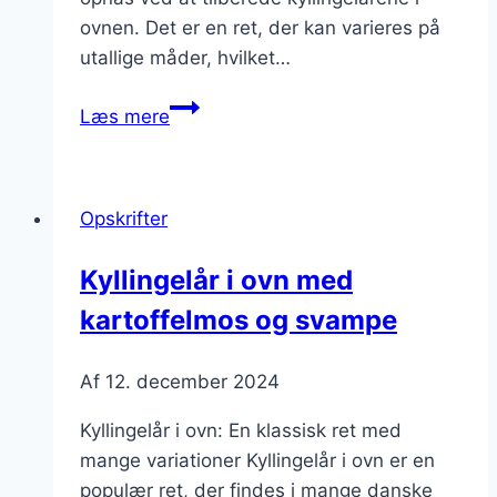
ovnen. Det er en ret, der kan varieres på
utallige måder, hvilket…
Kyllingelår
Læs mere
i
ovn
med
Opskrifter
timian
og
Kyllingelår i ovn med
kartofler
kartoffelmos og svampe
Af
12. december 2024
Kyllingelår i ovn: En klassisk ret med
mange variationer Kyllingelår i ovn er en
populær ret, der findes i mange danske