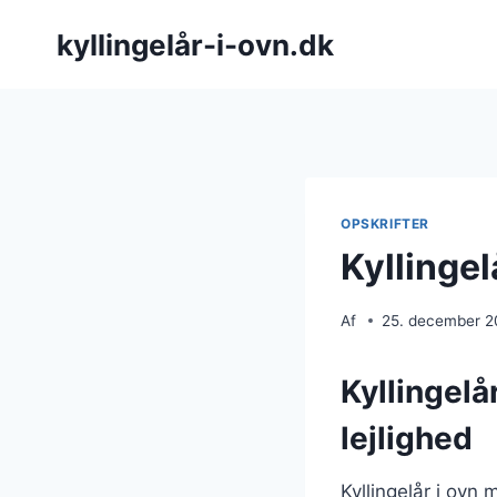
Fortsæt
kyllingelår-i-ovn.dk
til
indhold
OPSKRIFTER
Kyllinge
Af
25. december 
Kyllingelå
lejlighed
Kyllingelår i ovn