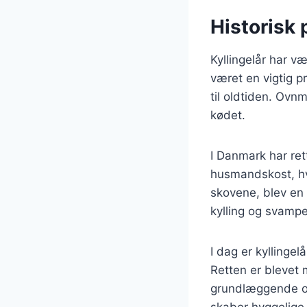
Historisk 
Kyllingelår har v
været en vigtig pr
til oldtiden. Ovn
kødet.
I Danmark har re
husmandskost, hvo
skovene, blev en
kylling og svamp
I dag er kylling
Retten er blevet 
grundlæggende ops
skaber hyggelige