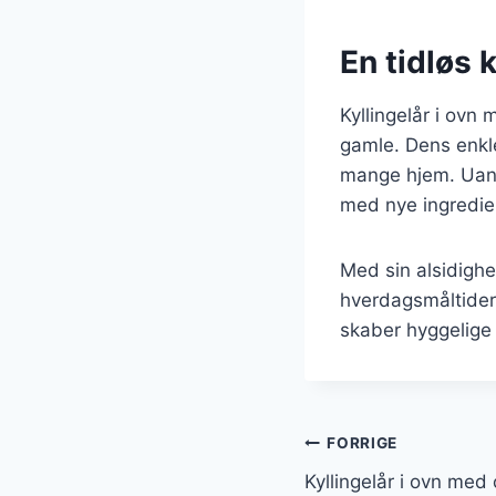
En tidløs 
Kyllingelår i ovn
gamle. Dens enkle
mange hjem. Uanse
med nye ingredien
Med sin alsidighe
hverdagsmåltider 
skaber hyggelige
Indlægsnavi
FORRIGE
Kyllingelår i ovn med 