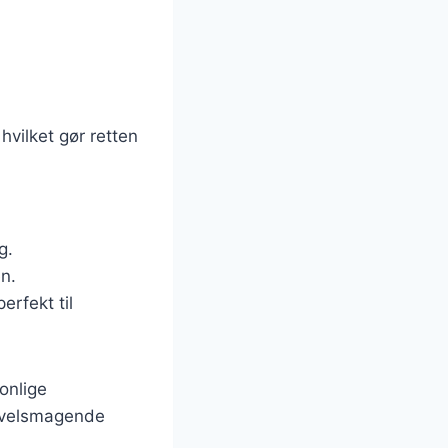
e
hvilket gør retten
g.
en.
erfekt til
onlige
n velsmagende