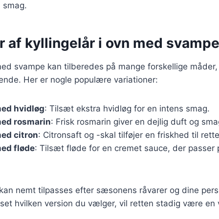
en smag.
r af kyllingelår i ovn med svamp
 med svampe kan tilberedes på mange forskellige måder, 
nde. Her er nogle populære variationer:
med hvidløg
: Tilsæt ekstra hvidløg for en intens smag.
med rosmarin
: Frisk rosmarin giver en dejlig duft og sma
med citron
: Citronsaft og -skal tilføjer en friskhed til rett
med fløde
: Tilsæt fløde for en cremet sauce, der passer p
 kan nemt tilpasses efter sæsonens råvarer og dine pers
et hvilken version du vælger, vil retten stadig være e