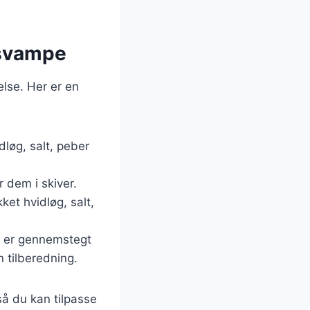
 svampe
lse. Her er en
idløg, salt, peber
 dem i skiver.
ket hvidløg, salt,
gen er gennemstegt
n tilberedning.
så du kan tilpasse