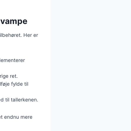
 svampe
ilbehøret. Her er
plementerer
ige ret.
øje fylde til
 til tallerkenen.
idet endnu mere