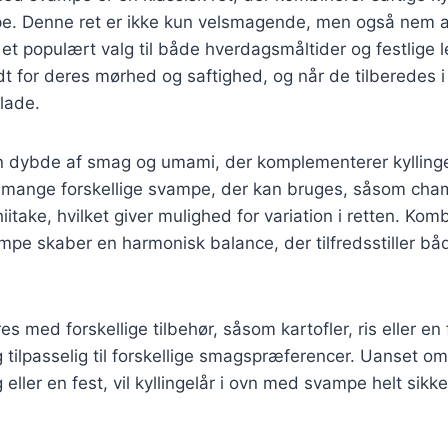
. Denne ret er ikke kun velsmagende, men også nem a
l et populært valg til både hverdagsmåltider og festlige l
ndt for deres mørhed og saftighed, og når de tilberedes i
flade.
en dybde af smag og umami, der komplementerer kyllinge
 mange forskellige svampe, der kan bruges, såsom cha
hiitake, hvilket giver mulighed for variation i retten. Kom
ampe skaber en harmonisk balance, der tilfredsstiller b
s med forskellige tilbehør, såsom kartofler, ris eller en f
g tilpasselig til forskellige smagspræferencer. Uanset om
 eller en fest, vil kyllingelår i ovn med svampe helt sikk