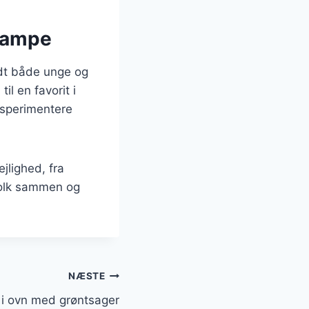
svampe
ndt både unge og
l en favorit i
ksperimentere
jlighed, fra
 folk sammen og
NÆSTE
r i ovn med grøntsager