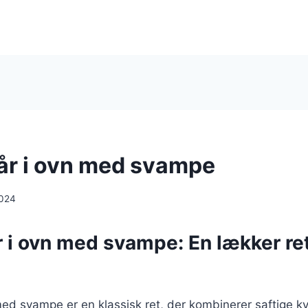
lår i ovn med svampe
2024
r i ovn med svampe: En lækker ret
 med svampe er en klassisk ret, der kombinerer saftige k