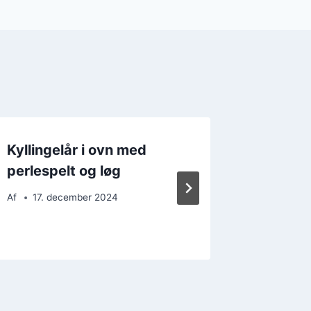
Kyllingelår i ovn med
Kylling
perlespelt og løg
oliveno
grøntsa
Af
17. december 2024
Af
22. 