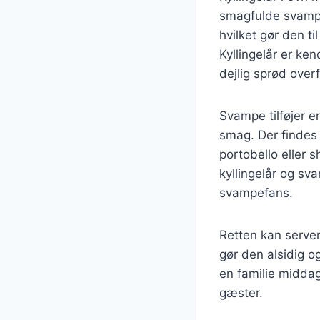
smagfulde svampe
hvilket gør den ti
Kyllingelår er ke
dejlig sprød over
Svampe tilføjer 
smag. Der findes
portobello eller s
kyllingelår og sv
svampefans.
Retten kan servere
gør den alsidig o
en familie middag
gæster.