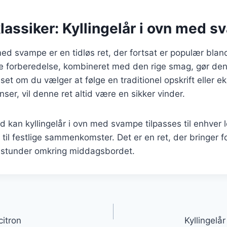
klassiker: Kyllingelår i ovn med 
 med svampe er en tidløs ret, der fortsat er populær bla
 forberedelse, kombineret med den rige smag, gør den ti
t om du vælger at følge en traditionel opskrift eller e
ser, vil denne ret altid være en sikker vinder.
d kan kyllingelår i ovn med svampe tilpasses til enhver le
til festlige sammenkomster. Det er en ret, der bringer
 stunder omkring middagsbordet.
gation
citron
Kyllingelå