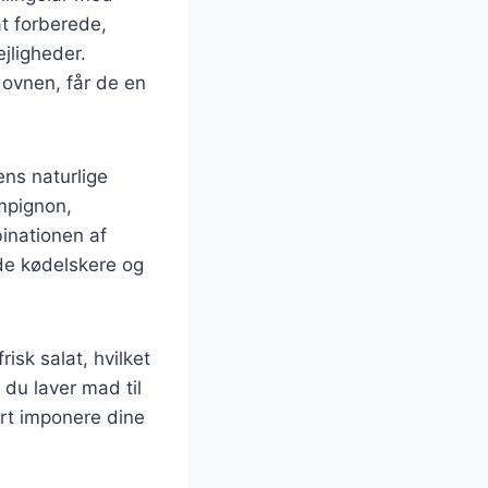
t forberede,
ejligheder.
 ovnen, får de en
ns naturlige
mpignon,
binationen af
åde kødelskere og
risk salat, hvilket
 du laver mad til
ert imponere dine