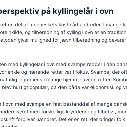
perspektiv på kyllingelår i ovn
æret en del af menneskets kost i århundreder. I mange kul
oteinkilde, og tilberedning af kylling i ovn er en tradition
metoden giver mulighed for jævn tilberedning og bevarer
tten med kyllingelår i ovn med svampe rødder i den dan
r enkle og nærende retter var i fokus. Svampe, der ofte
 naturlig ingrediens i mange hjemmelavede retter. Komb
e blev hurtigt populær, da den både var økonomisk og 
elår i ovn med svampe en fast bestanddel af mange dan
moderniseret med forskellige krydderier og tilbehør, me
krift forbliver uændret. Det er en ret, der bringer fo
 stunder.