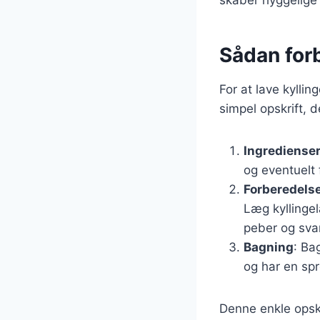
Sådan for
For at lave kylli
simpel opskrift, d
Ingrediense
og eventuelt 
Forberedels
Læg kyllingel
peber og sv
Bagning
: Ba
og har en spr
Denne enkle opskr