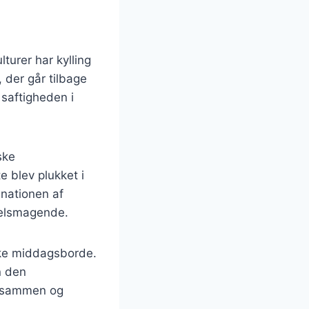
turer har kylling
, der går tilbage
 saftigheden i
ske
 blev plukket i
inationen af
velsmagende.
ske middagsborde.
n den
lk sammen og