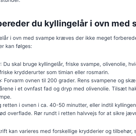
bereder du kyllingelår i ovn med
ngelår i ovn med svampe kræves der ikke meget forberede
er kan følges:
r
: Du skal bruge kyllingelår, friske svampe, olivenolie, hv
friske krydderurter som timian eller rosmarin.
e
: Forvarm ovnen til 200 grader. Rens svampene og skær
årene i et ovnfast fad og dryp med olivenolie. Tilsæt hak
ampe.
g retten i ovnen i ca. 40-50 minutter, eller indtil kyllin
ød overflade. Rør rundt i retten halvvejs for at sikre jæv
ift kan varieres med forskellige krydderier og tilbehør, 