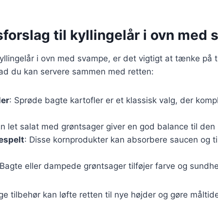
forslag til kyllingelår i ovn med
yllingelår i ovn med svampe, er det vigtigt at tænke på t
 hvad du kan servere sammen med retten:
ler
: Sprøde bagte kartofler er et klassisk valg, der kom
En let salat med grøntsager giver en god balance til den r
lespelt
: Disse kornprodukter kan absorbere saucen og tilf
 Bagte eller dampede grøntsager tilføjer farve og sundhed
ige tilbehør kan løfte retten til nye højder og gøre målt