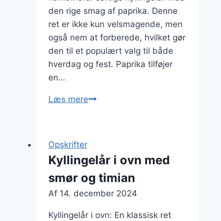
den rige smag af paprika. Denne
ret er ikke kun velsmagende, men
også nem at forberede, hvilket gør
den til et populært valg til både
hverdag og fest. Paprika tilføjer
en…
Kyllingelår
Læs mere
i
ovn
med
Opskrifter
paprika
Kyllingelår i ovn med
smør og timian
Af
14. december 2024
Kyllingelår i ovn: En klassisk ret