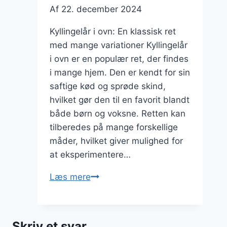
Af
22. december 2024
Kyllingelår i ovn: En klassisk ret
med mange variationer Kyllingelår
i ovn er en populær ret, der findes
i mange hjem. Den er kendt for sin
saftige kød og sprøde skind,
hvilket gør den til en favorit blandt
både børn og voksne. Retten kan
tilberedes på mange forskellige
måder, hvilket giver mulighed for
at eksperimentere…
Kyllingelår
Læs mere
i
ovn
opskrift
Skriv et svar