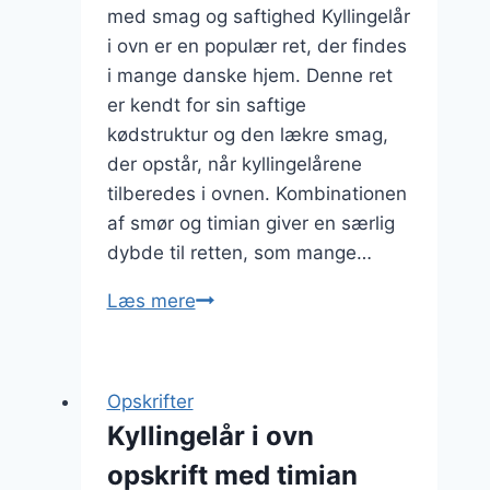
med smag og saftighed Kyllingelår
i ovn er en populær ret, der findes
i mange danske hjem. Denne ret
er kendt for sin saftige
kødstruktur og den lækre smag,
der opstår, når kyllingelårene
tilberedes i ovnen. Kombinationen
af smør og timian giver en særlig
dybde til retten, som mange…
Kyllingelår
Læs mere
i
ovn
med
Opskrifter
smør
Kyllingelår i ovn
og
opskrift med timian
timian