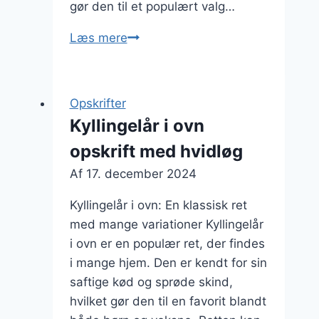
gør den til et populært valg…
Kyllingelår
Læs mere
i
ovn
med
Opskrifter
bacon
Kyllingelår i ovn
og
opskrift med hvidløg
chili
Af
17. december 2024
Kyllingelår i ovn: En klassisk ret
med mange variationer Kyllingelår
i ovn er en populær ret, der findes
i mange hjem. Den er kendt for sin
saftige kød og sprøde skind,
hvilket gør den til en favorit blandt