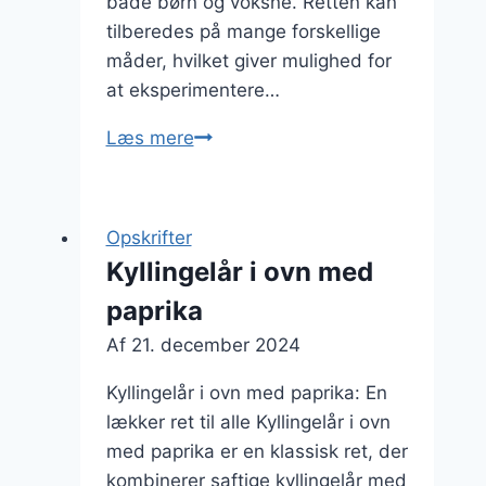
både børn og voksne. Retten kan
tilberedes på mange forskellige
måder, hvilket giver mulighed for
at eksperimentere…
Kyllingelår
Læs mere
i
ovn
opskrift
Opskrifter
med
Kyllingelår i ovn med
hvidløg
paprika
Af
21. december 2024
Kyllingelår i ovn med paprika: En
lækker ret til alle Kyllingelår i ovn
med paprika er en klassisk ret, der
kombinerer saftige kyllingelår med