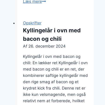
Kyllingelår
Læs mere
i
ovn
med
Opskrifter
svampe
Kyllingelår i ovn med
bacon og chili
Af
26. december 2024
Kyllingelår i ovn med bacon og
chili: En lækker ret Kyllingelår i ovn
med bacon og chili er en ret, der
kombinerer saftige kyllingelår med
den rige smag af bacon og et
krydret kick fra chili. Denne ret er
ikke kun velsmagende, men også
relativt nem at forberede, hvilket