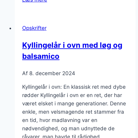
i
ovn
med
Opskrifter
krydderurter
Kyllingelår i ovn med løg og
balsamico
Af
8. december 2024
Kyllingelår i ovn: En klassisk ret med dybe
rødder Kyllingelår i ovn er en ret, der har
været elsket i mange generationer. Denne
enkle, men velsmagende ret stammer fra
en tid, hvor madlavning var en
nødvendighed, og man udnyttede de
råvarer, man havde til rådighed.