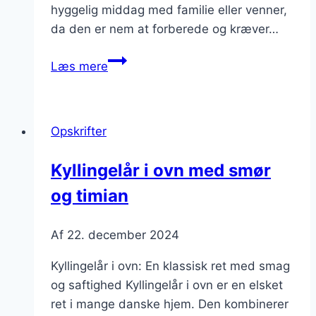
hyggelig middag med familie eller venner,
da den er nem at forberede og kræver…
Kyllingelår
Læs mere
i
ovn
med
Opskrifter
fløde
og
Kyllingelår i ovn med smør
peber
og timian
Af
22. december 2024
Kyllingelår i ovn: En klassisk ret med smag
og saftighed Kyllingelår i ovn er en elsket
ret i mange danske hjem. Den kombinerer