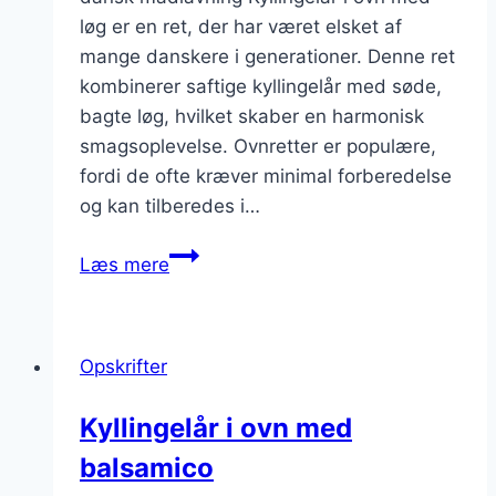
løg er en ret, der har været elsket af
mange danskere i generationer. Denne ret
kombinerer saftige kyllingelår med søde,
bagte løg, hvilket skaber en harmonisk
smagsoplevelse. Ovnretter er populære,
fordi de ofte kræver minimal forberedelse
og kan tilberedes i…
Kyllingelår
Læs mere
i
ovn
med
Opskrifter
løg
Kyllingelår i ovn med
balsamico