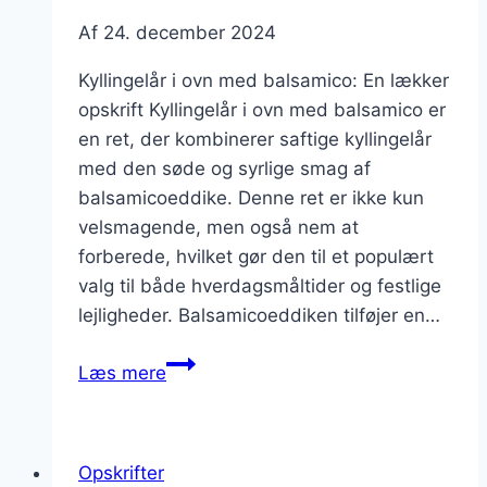
Af
24. december 2024
Kyllingelår i ovn med balsamico: En lækker
opskrift Kyllingelår i ovn med balsamico er
en ret, der kombinerer saftige kyllingelår
med den søde og syrlige smag af
balsamicoeddike. Denne ret er ikke kun
velsmagende, men også nem at
forberede, hvilket gør den til et populært
valg til både hverdagsmåltider og festlige
lejligheder. Balsamicoeddiken tilføjer en…
Kyllingelår
Læs mere
i
ovn
med
Opskrifter
balsamico