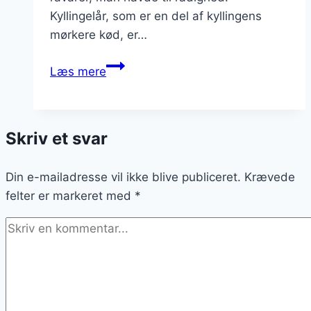
Kyllingelår, som er en del af kyllingens
mørkere kød, er…
Kyllingelår
Læs mere
i
ovn
med
Skriv et svar
løg
og
Din e-mailadresse vil ikke blive publiceret.
balsamico
Krævede
felter er markeret med
*