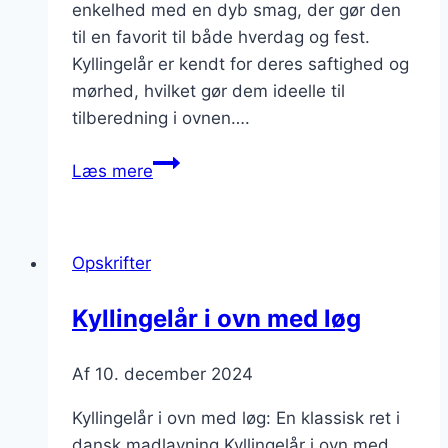
enkelhed med en dyb smag, der gør den
til en favorit til både hverdag og fest.
Kyllingelår er kendt for deres saftighed og
mørhed, hvilket gør dem ideelle til
tilberedning i ovnen….
Kyllingelår
Læs mere
i
ovn
med
Opskrifter
smør
og
Kyllingelår i ovn med løg
timian
Af
10. december 2024
Kyllingelår i ovn med løg: En klassisk ret i
dansk madlavning Kyllingelår i ovn med