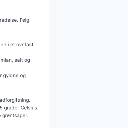
redelse. Følg
ne i et ovnfast
imian, salt og
er gyldne og
madforgiftning.
5 grader Celsius.
e grøntsager.