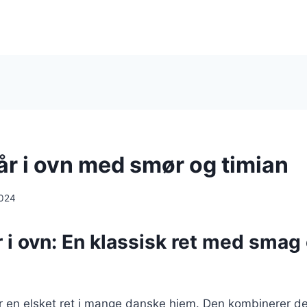
år i ovn med smør og timian
2024
r i ovn: En klassisk ret med smag
 er en elsket ret i mange danske hjem. Den kombinerer de