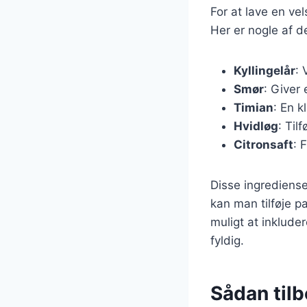
For at lave en vel
Her er nogle af d
Kyllingelår
: 
Smør
: Giver 
Timian
: En k
Hvidløg
: Til
Citronsaft
: 
Disse ingrediense
kan man tilføje p
muligt at inklude
fyldig.
Sådan tilb