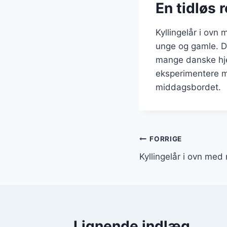
En tidløs 
Kyllingelår i ovn
unge og gamle. De
mange danske hjem
eksperimentere me
middagsbordet.
Indlægsnavi
FORRIGE
Kyllingelår i ovn med
Lignende indlæg