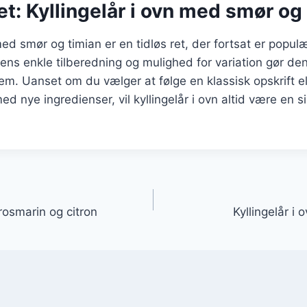
ret: Kyllingelår i ovn med smør og
 med smør og timian er en tidløs ret, der fortsat er popu
ns enkle tilberedning og mulighed for variation gør den t
. Uanset om du vælger at følge en klassisk opskrift el
d nye ingredienser, vil kyllingelår i ovn altid være en s
gation
 rosmarin og citron
Kyllingelår i