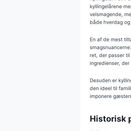
kyllingelårene me
velsmagende, men 
både hverdag og 
En af de mest tilt
smagsnuancerne. V
ret, der passer ti
ingredienser, der
Desuden er kylling
den ideel til fam
imponere gæster
Historisk 