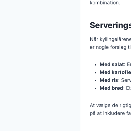
kombination.
Serveringsf
Når kyllingelåren
er nogle forslag 
Med salat
: E
Med kartofle
Med ris
: Ser
Med brød
: E
At vælge de rigti
på at inkludere fa