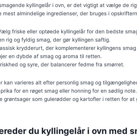
smagende kyllingelår i ovn, er det vigtigt at vælge de rig
e mest almindelige ingredienser, der bruges i opskrifter
Vælg friske eller optøede kyllingelår for den bedste sma
en rig og fyldig smag, der gør kyllingen saftig.
lassisk krydderurt, der komplementerer kyllingens smag 
føjer en dybde af smag og aroma til retten.
Friskhed og syre, der balancerer fedme fra smørret.
r kan varieres alt efter personlig smag og tilgængeligh
aprika for en røget smag eller honning for en sødlig note
re grøntsager som gulerødder og kartofler i retten for a
ereder du kyllingelår i ovn med 