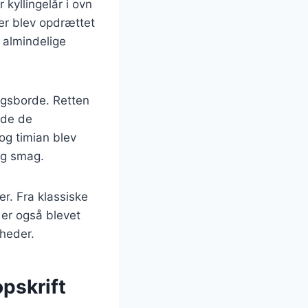
 kyllingelår i ovn
ger blev opdrættet
 almindelige
agsborde. Retten
ede de
og timian blev
ig smag.
er. Fra klassiske
 er også blevet
gheder.
opskrift