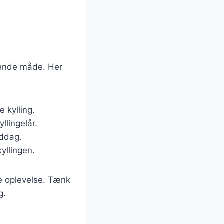
ydende måde. Her
 kylling.
yllingelår.
iddag.
yllingen.
de oplevelse. Tænk
g.