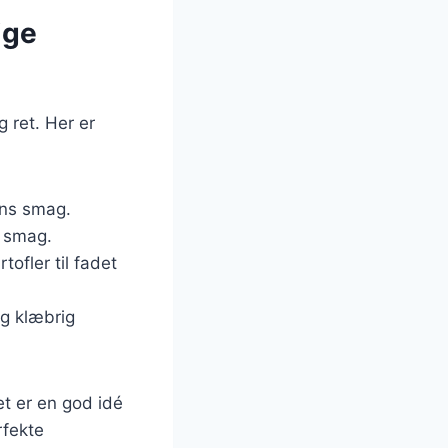
ige
g ret. Her er
tens smag.
g smag.
tofler til fadet
og klæbrig
et er en god idé
rfekte