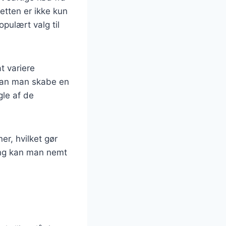
etten er ikke kun
pulært valg til
t variere
 kan man skabe en
gle af de
er, hvilket gør
ning kan man nemt