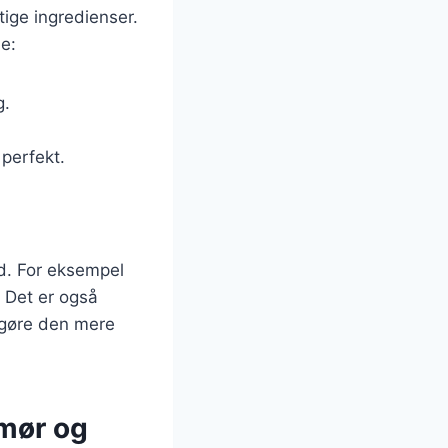
tige ingredienser.
ne:
g.
perfekt.
ed. For eksempel
. Det er også
t gøre den mere
smør og