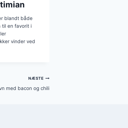
 timian
lær blandt både
il en favorit i
ler
ikker vinder ved
NÆSTE
 ovn med bacon og chili