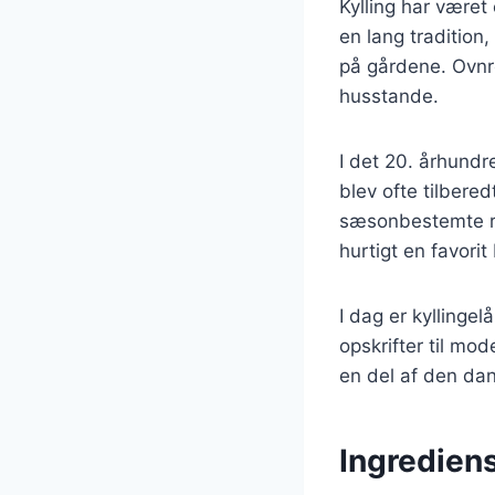
Kylling har været 
en lang tradition,
på gårdene. Ovnre
husstande.
I det 20. århundr
blev ofte tilbere
sæsonbestemte råv
hurtigt en favor
I dag er kyllingel
opskrifter til mo
en del af den dan
Ingrediens