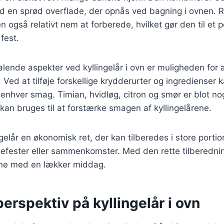
d en sprød overflade, der opnås ved bagning i ovnen. R
også relativt nem at forberede, hvilket gør den til et po
fest.
alende aspekter ved kyllingelår i ovn er muligheden for a
ed at tilføje forskellige krydderurter og ingredienser
l enhver smag. Timian, hvidløg, citron og smør er blot no
 kan bruges til at forstærke smagen af kyllingelårene.
elår en økonomisk ret, der kan tilberedes i store portion
iliefester eller sammenkomster. Med den rette tilbered
ne med en lækker middag.
perspektiv på kyllingelår i ovn