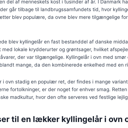
en del af menneskets kost i tusinder af år. I Danmark har
 der går tilbage til landbrugssamfundets tid, hvor kyllin
tter blev populære, da ovne blev mere tilgængelige for
ede blev kyllingelår en fast bestanddel af danske midd
dt med lokale krydderurter og grøntsager, hvilket afspejl
arer, der var tilgængelige. Kyllingelår i ovn med smør 
it blandt mange, da den kombinerede enkelhed med en r
år i ovn stadig en populær ret, der findes i mange variant
derne fortolkninger, er der noget for enhver smag. Retten
ske madkultur, hvor den ofte serveres ved festlige lejli
er til en lækker kyllingelår i ovn 