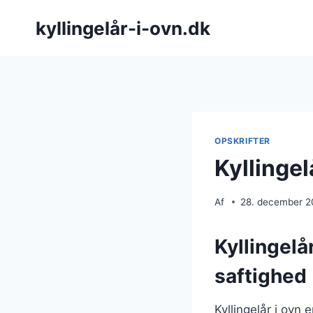
Fortsæt
kyllingelår-i-ovn.dk
til
indhold
OPSKRIFTER
Kyllingel
Af
28. december 
Kyllingelå
saftighed
Kyllingelår i ovn