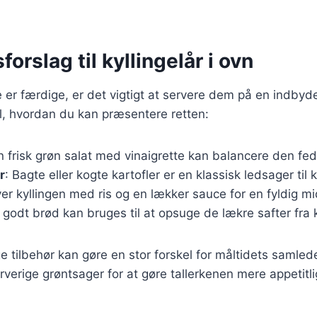
orslag til kyllingelår i ovn
e er færdige, er det vigtigt at servere dem på en indb
til, hvordan du kan præsentere retten:
n frisk grøn salat med vinaigrette kan balancere den fede
r
: Bagte eller kogte kartofler er en klassisk ledsager til k
ver kyllingen med ris og en lækker sauce for en fyldig m
t godt brød kan bruges til at opsuge de lækre safter fra k
ge tilbehør kan gøre en stor forskel for måltidets samle
rverige grøntsager for at gøre tallerkenen mere appetitli