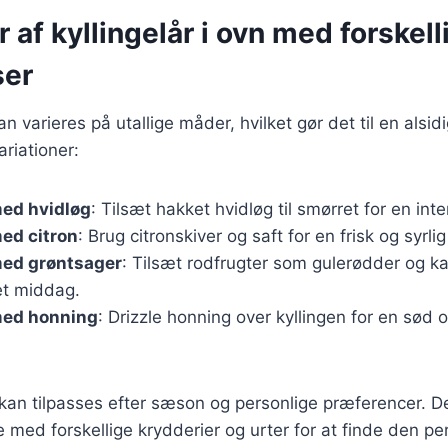
r af kyllingelår i ovn med forskell
ser
kan varieres på utallige måder, hvilket gør det til en alsidi
riationer:
med hvidløg
: Tilsæt hakket hvidløg til smørret for en in
med citron
: Brug citronskiver og saft for en frisk og syrli
med grøntsager
: Tilsæt rodfrugter som gulerødder og kar
et middag.
med honning
: Drizzle honning over kyllingen for en sød 
 kan tilpasses efter sæson og personlige præferencer. D
 med forskellige krydderier og urter for at finde den pe