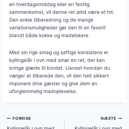
en hverdagsmiddag eller en festlig
sammenkomst, vil denne ret altid være et hit.
Den enkle tilberedning og de mange
variationsmuligheder gør den til en favorit
blandt både kokke og madelskere.
Med sin rige smag og saftige konsistens er
kyllingelår i ovn med smør en ret, der kan
bringe glæde til bordet. Uanset hvordan du
vælger at tilberede den, vil den helt sikkert
imponere dine gæster og give dem en
uforglemmelig madoplevelse.
Indlægsnavigation
FORRIGE
NÆSTE
Kyllingelår i ovn med
Kyllingelår i ovn med