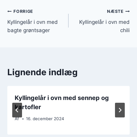
Indlægsnavigation
FORRIGE
NÆSTE
Kyllingelår i ovn med
Kyllingelår i ovn med
bagte grøntsager
chili
Lignende indlæg
Kyllingelår i ovn med sennep og
kartofler
Af
16. december 2024