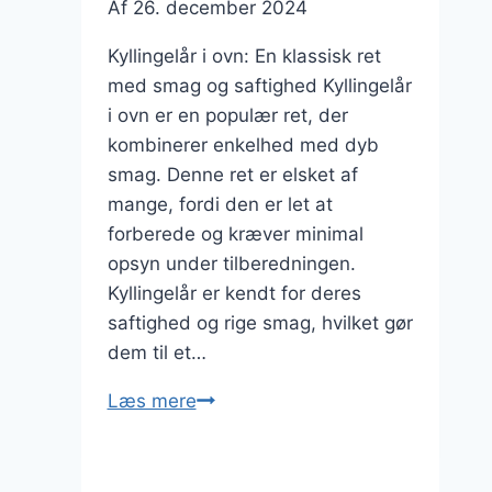
Af
26. december 2024
Kyllingelår i ovn: En klassisk ret
med smag og saftighed Kyllingelår
i ovn er en populær ret, der
kombinerer enkelhed med dyb
smag. Denne ret er elsket af
mange, fordi den er let at
forberede og kræver minimal
opsyn under tilberedningen.
Kyllingelår er kendt for deres
saftighed og rige smag, hvilket gør
dem til et…
Kyllingelår
Læs mere
i
ovn
med