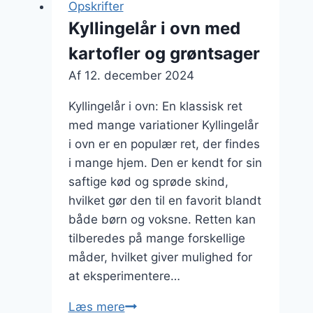
Opskrifter
smør
Kyllingelår i ovn med
og
kartofler og grøntsager
timian
Af
12. december 2024
Kyllingelår i ovn: En klassisk ret
med mange variationer Kyllingelår
i ovn er en populær ret, der findes
i mange hjem. Den er kendt for sin
saftige kød og sprøde skind,
hvilket gør den til en favorit blandt
både børn og voksne. Retten kan
tilberedes på mange forskellige
måder, hvilket giver mulighed for
at eksperimentere…
Kyllingelår
Læs mere