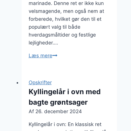
marinade. Denne ret er ikke kun
velsmagende, men også nem at
forberede, hvilket gør den til et
populært valg til både
hverdagsmåltider og festlige
lejligheder….
Kyllingelår
Læs mere
i
ovn
med
Opskrifter
paprika
Kyllingelår i ovn med
og
bagte grøntsager
honning
Af
26. december 2024
Kyllingelår i ovn: En klassisk ret