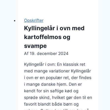
i
ovn
med
Opskrifter
kartofler
Kyllingelår i ovn med
og
kartoffelmos og
grøntsager
svampe
Af
19. december 2024
Kyllingelår i ovn: En klassisk ret
med mange variationer Kyllingelår
i ovn er en populær ret, der findes
i mange danske hjem. Den er
kendt for sin saftige kød og
sprøde skind, hvilket gør den til en
favorit blandt både børn og