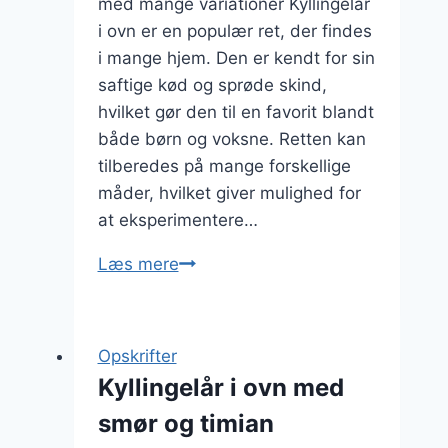
med mange variationer Kyllingelår
i ovn er en populær ret, der findes
i mange hjem. Den er kendt for sin
saftige kød og sprøde skind,
hvilket gør den til en favorit blandt
både børn og voksne. Retten kan
tilberedes på mange forskellige
måder, hvilket giver mulighed for
at eksperimentere…
Kyllingelår
Læs mere
i
ovn
med
Opskrifter
bagte
Kyllingelår i ovn med
grøntsager
smør og timian