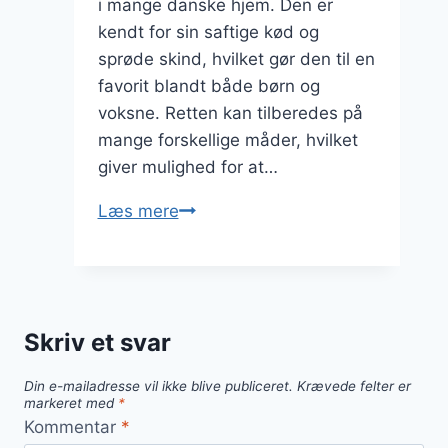
i mange danske hjem. Den er
kendt for sin saftige kød og
sprøde skind, hvilket gør den til en
favorit blandt både børn og
voksne. Retten kan tilberedes på
mange forskellige måder, hvilket
giver mulighed for at…
Kyllingelår
Læs mere
i
ovn
med
kartoffelmos
Skriv et svar
og
svampe
Din e-mailadresse vil ikke blive publiceret.
Krævede felter er
markeret med
*
Kommentar
*