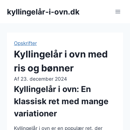
Fortsæt
kyllingelår-i-ovn.dk
til
indhold
Opskrifter
Kyllingelår i ovn med
ris og bønner
Af
23. december 2024
Kyllingelår i ovn: En
klassisk ret med mange
variationer
Kyllingelår i ovn er en populær ret, der