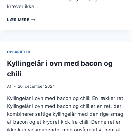
kræver ikke…
KYLLINGELÅR
LÆS MERE
I
OVN
MED
KRYDDERURTER
OPSKRIFTER
Kyllingelår i ovn med bacon og
chili
Af
26. december 2024
Kyllingelår i ovn med bacon og chili: En lækker ret
Kyllingelår i ovn med bacon og chili er en ret, der
kombinerer saftige kyllingelår med den rige smag
af bacon og et krydret kick fra chili. Denne ret er
ikke kun velsmagende, men også relativt nem at