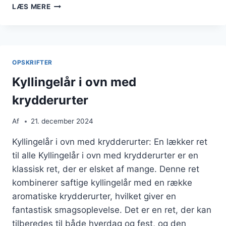
KYLLINGELÅR
LÆS MERE
I
OVN
MED
GRØNTSAGSBOUILLON
OG
OPSKRIFTER
KRYDDERI
Kyllingelår i ovn med
krydderurter
Af
21. december 2024
Kyllingelår i ovn med krydderurter: En lækker ret
til alle Kyllingelår i ovn med krydderurter er en
klassisk ret, der er elsket af mange. Denne ret
kombinerer saftige kyllingelår med en række
aromatiske krydderurter, hvilket giver en
fantastisk smagsoplevelse. Det er en ret, der kan
tilberedes til både hverdag og fest, og den