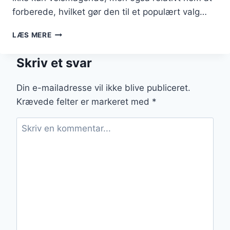
forberede, hvilket gør den til et populært valg…
KYLLINGELÅR
LÆS MERE
I
OVN
Skriv et svar
MED
BACON
OG
Din e-mailadresse vil ikke blive publiceret.
CHILI
Krævede felter er markeret med
*