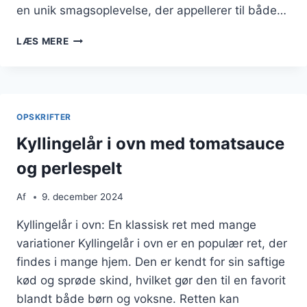
en unik smagsoplevelse, der appellerer til både…
KYLLINGELÅR
LÆS MERE
I
OVN
MED
ÆBLE
OG
OPSKRIFTER
HVIDVIN
Kyllingelår i ovn med tomatsauce
og perlespelt
Af
9. december 2024
Kyllingelår i ovn: En klassisk ret med mange
variationer Kyllingelår i ovn er en populær ret, der
findes i mange hjem. Den er kendt for sin saftige
kød og sprøde skind, hvilket gør den til en favorit
blandt både børn og voksne. Retten kan