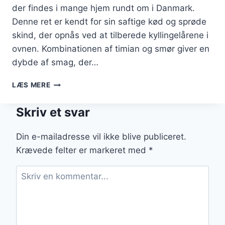
der findes i mange hjem rundt om i Danmark.
Denne ret er kendt for sin saftige kød og sprøde
skind, der opnås ved at tilberede kyllingelårene i
ovnen. Kombinationen af timian og smør giver en
dybde af smag, der…
KYLLINGELÅR
LÆS MERE
I
OVN
Skriv et svar
MED
TIMIAN
OG
Din e-mailadresse vil ikke blive publiceret.
SMØR
Krævede felter er markeret med
*