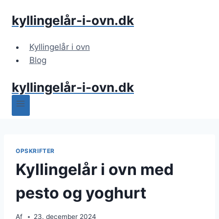
Fortsæt
kyllingelår-i-ovn.dk
til
indhold
Kyllingelår i ovn
Blog
kyllingelår-i-ovn.dk
OPSKRIFTER
Kyllingelår i ovn med
pesto og yoghurt
Af
23. december 2024