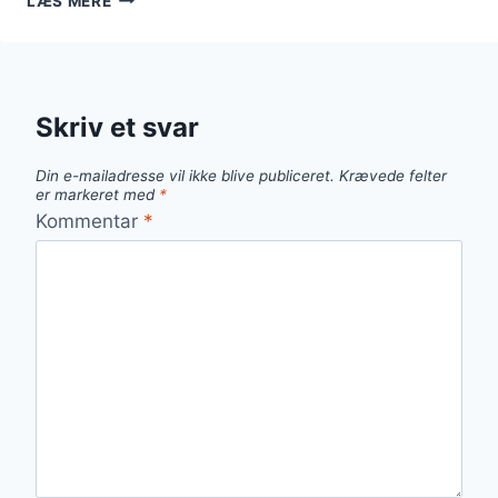
LÆS MERE
I
OVN
MED
FLØDE
OG
Skriv et svar
PEBER
Din e-mailadresse vil ikke blive publiceret.
Krævede felter
er markeret med
*
Kommentar
*