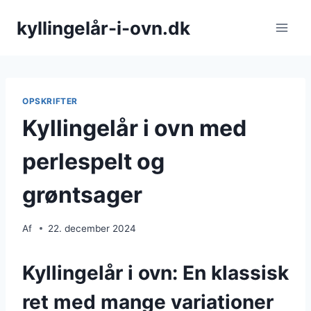
Fortsæt
kyllingelår-i-ovn.dk
til
indhold
OPSKRIFTER
Kyllingelår i ovn med
perlespelt og
grøntsager
Af
22. december 2024
Kyllingelår i ovn: En klassisk
ret med mange variationer