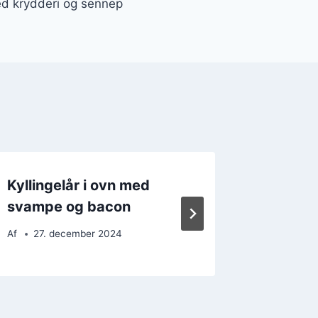
med krydderi og sennep
Kyllingelår i ovn med
Kylling
svampe og bacon
rosmari
Af
27. december 2024
Af
9. d