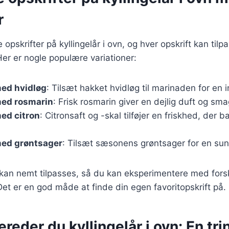
r
e opskrifter på kyllingelår i ovn, og hver opskrift kan til
er er nogle populære variationer:
med hvidløg
: Tilsæt hakket hvidløg til marinaden for en 
med rosmarin
: Frisk rosmarin giver en dejlig duft og smag
med citron
: Citronsaft og -skal tilføjer en friskhed, der
med grøntsager
: Tilsæt sæsonens grøntsager for en sund
 kan nemt tilpasses, så du kan eksperimentere med forsk
Det er en god måde at finde din egen favoritopskrift på.
reder du kyllingelår i ovn: En trin