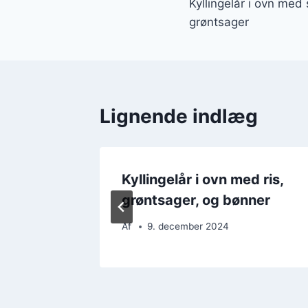
Kyllingelår i ovn med
grøntsager
Lignende indlæg
em
Kyllingelår i ovn med ris,
grøntsager, og bønner
Af
9. december 2024