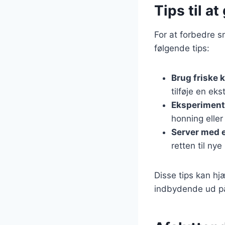
Tips til a
For at forbedre s
følgende tips:
Brug friske 
tilføje en eks
Eksperiment
honning eller
Server med 
retten til nye
Disse tips kan hj
indbydende ud på