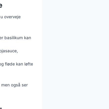
e
du overveje
ler basilikum kan
sojasauce,
og fløde kan løfte
, men også ser