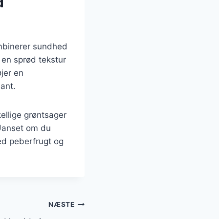
d
ombinerer sundhed
 en sprød tekstur
jer en
ant.
ellige grøntsager
 Uanset om du
 med peberfrugt og
NÆSTE