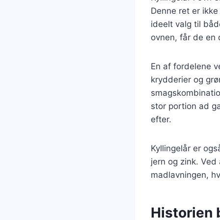
Denne ret er ikke
ideelt valg til bå
ovnen, får de en 
En af fordelene ve
krydderier og grø
smagskombinatione
stor portion ad g
efter.
Kyllingelår er og
jern og zink. Ved
madlavningen, hv
Historien 