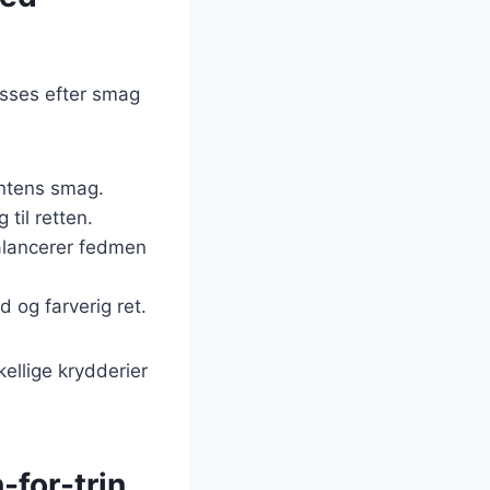
passes efter smag
intens smag.
 til retten.
 balancerer fedmen
 og farverig ret.
ellige krydderier
-for-trin