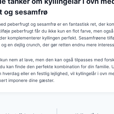
e tanker om kyllingelår i ovn me
t og sesamfrø
 med peberfrugt og sesamfrø er en fantastisk ret, der k
ilføje peberfrugt får du ikke kun en flot farve, men også
er komplementerer kyllingen perfekt. Sesamfrøene tilfø
g en dejlig crunch, der gør retten endnu mere interess
 kun nem at lave, men den kan også tilpasses med forsk
 du kan finde den perfekte kombination for din familie.
n hverdag eller en festlig lejlighed, vil kyllingelår i ovn
kert imponere dine gæster.
gation