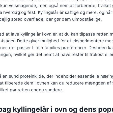
 kun velsmagende, men også nem at forberede, hvilket g
de hverdag og fest. Kyllingelår er saftige og møre, og når
dejlig sprød overflade, der gør dem uimodståelige.
d at lave kyllingelår i ovn er, at du kan tilpasse retten 
ntsager. Dette giver mulighed for at eksperimentere me
r, der passer til din families præferencer. Desuden ka
angen, hvilket gør det nemt at have rester til frokost el
så en sund proteinkilde, der indeholder essentielle næri
 at tilberede dem i ovnen kan du reducere mængden af f
ilket gør retten endnu sundere.
bag kyllingelår i ovn og dens popu