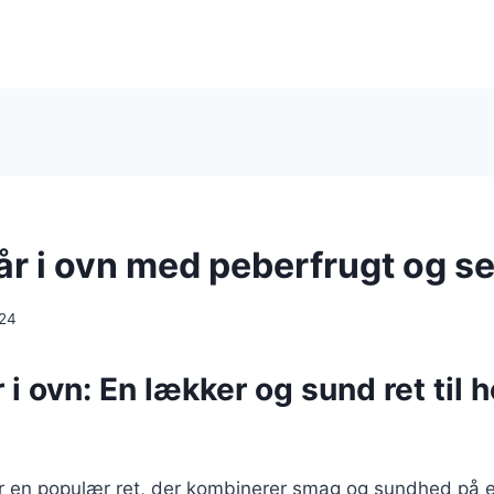
lår i ovn med peberfrugt og s
024
 i ovn: En lækker og sund ret til h
 er en populær ret, der kombinerer smag og sundhed på 