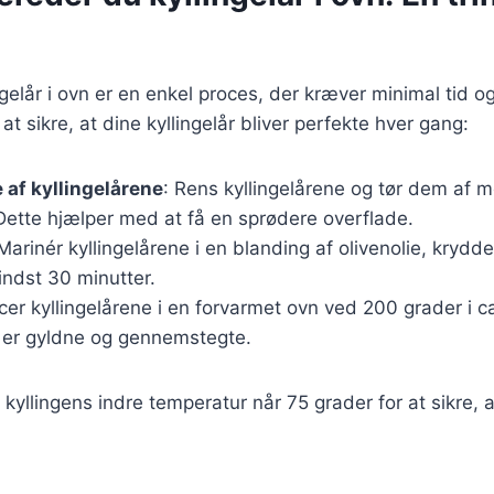
ngelår i ovn er en enkel proces, der kræver minimal tid o
r at sikre, at dine kyllingelår bliver perfekte hver gang:
 af kyllingelårene
: Rens kyllingelårene og tør dem af 
Dette hjælper med at få en sprødere overflade.
 Marinér kyllingelårene i en blanding af olivenolie, krydd
mindst 30 minutter.
acer kyllingelårene i en forvarmet ovn ved 200 grader i c
de er gyldne og gennemstegte.
 kyllingens indre temperatur når 75 grader for at sikre, a