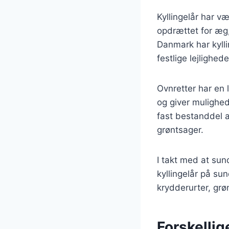
Kyllingelår har v
opdrættet for æg,
Danmark har kylli
festlige lejlighede
Ovnretter har en 
og giver mulighed 
fast bestanddel 
grøntsager.
I takt med at su
kyllingelår på sun
krydderurter, grø
Forskellig