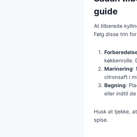
guide
At tilberede kylli
Følg disse trin fo
Forberedelse
køkkenrulle. 
Marinering
:
citronsaft i 
Bagning
: Pl
eller indtil 
Husk at tjekke, at
spise.