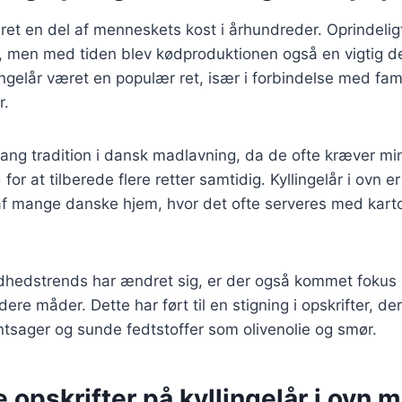
æret en del af menneskets kost i århundreder. Oprindeligt
 men med tiden blev kødproduktionen også en vigtig del
ngelår været en populær ret, især i forbindelse med fa
r.
lang tradition i dansk madlavning, da de ofte kræver m
for at tilberede flere retter samtidig. Kyllingelår i ovn e
af mange danske hjem, hvor det ofte serveres med karto
ndhedstrends har ændret sig, er der også kommet fokus 
dere måder. Dette har ført til en stigning i opskrifter, der
ntsager og sunde fedtstoffer som olivenolie og smør.
e opskrifter på kyllingelår i ovn 