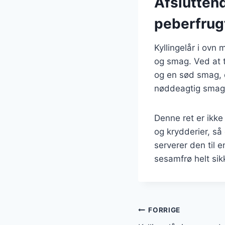
Afsluttend
peberfrug
Kyllingelår i ovn
og smag. Ved at t
og en sød smag, d
nøddeagtig smag o
Denne ret er ikke
og krydderier, så
serverer den til e
sesamfrø helt sik
Indlægsnavi
FORRIGE