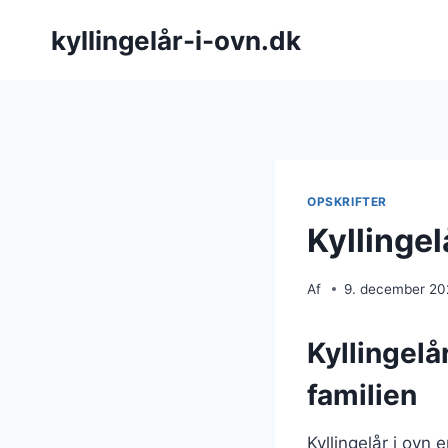
Fortsæt
kyllingelår-i-ovn.dk
til
indhold
OPSKRIFTER
Kyllinge
Af
9. december 2
Kyllingelår
familien
Kyllingelår i ovn