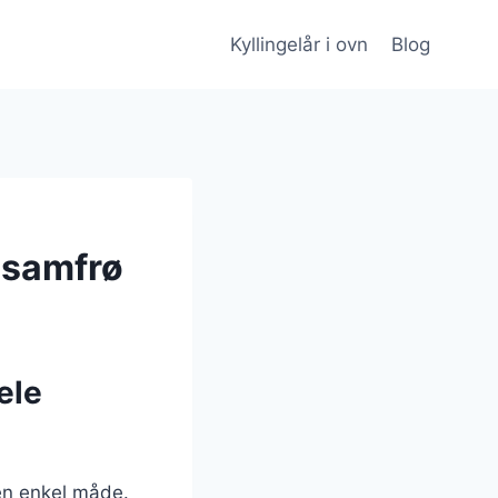
Kyllingelår i ovn
Blog
esamfrø
ele
en enkel måde.