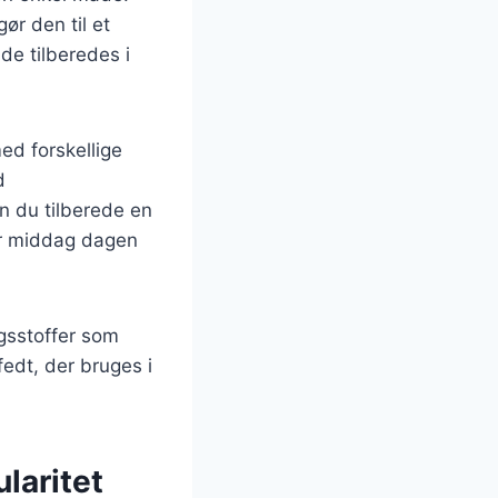
ør den til et
 de tilberedes i
med forskellige
d
n du tilberede en
ler middag dagen
ngsstoffer som
edt, der bruges i
laritet