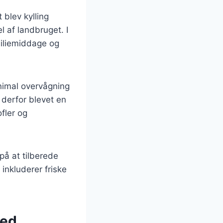
 blev kylling
 af landbruget. I
miliemiddage og
inimal overvågning
r derfor blevet en
fler og
på at tilberede
 inkluderer friske
med