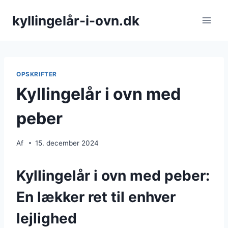
Fortsæt
kyllingelår-i-ovn.dk
til
indhold
OPSKRIFTER
Kyllingelår i ovn med
peber
Af
15. december 2024
Kyllingelår i ovn med peber:
En lækker ret til enhver
lejlighed