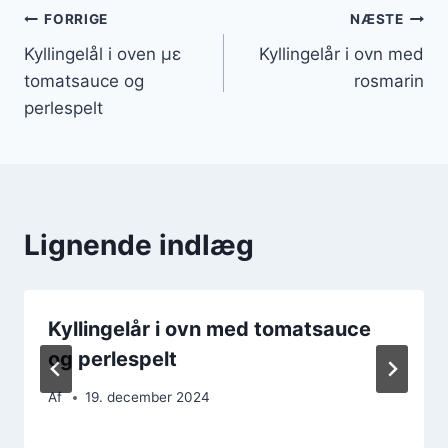
Indlægsnavigation
FORRIGE
NÆSTE
Kyllingelål i oven με
Kyllingelår i ovn med
tomatsauce og
rosmarin
perlespelt
Lignende indlæg
Kyllingelår i ovn med tomatsauce
og perlespelt
Af
19. december 2024