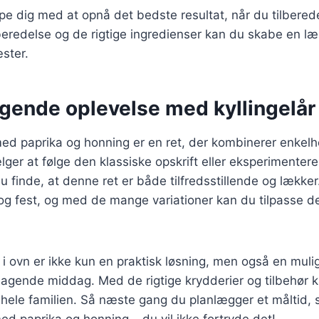
lpe dig med at opnå det bedste resultat, når du tilbereder
beredelse og de rigtige ingredienser kan du skabe en lækk
ster.
gende oplevelse med kyllingelår 
 med paprika og honning er en ret, der kombinerer enke
er at følge den klassiske opskrift eller eksperimentere
du finde, at denne ret er både tilfredsstillende og lækker
og fest, og med de mange variationer kan du tilpasse de
år i ovn er ikke kun en praktisk løsning, men også en mul
agende middag. Med de rigtige krydderier og tilbehør 
e hele familien. Så næste gang du planlægger et måltid, s
med paprika og honning – du vil ikke fortryde det!