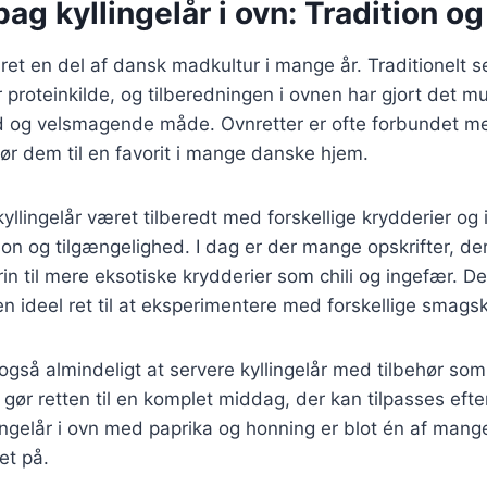
bag kyllingelår i ovn: Tradition og
ret en del af dansk madkultur i mange år. Traditionelt se
proteinkilde, og tilberedningen i ovnen har gjort det mul
nd og velsmagende måde. Ovnretter er ofte forbundet 
ør dem til en favorit i mange danske hjem.
kyllingelår været tilberedt med forskellige krydderier og
n og tilgængelighed. I dag er der mange opskrifter, der 
in til mere eksotiske krydderier som chili og ingefær. D
l en ideel ret til at eksperimentere med forskellige smag
gså almindeligt at servere kyllingelår med tilbehør som ka
 gør retten til en komplet middag, der kan tilpasses eft
ingelår i ovn med paprika og honning er blot én af man
et på.