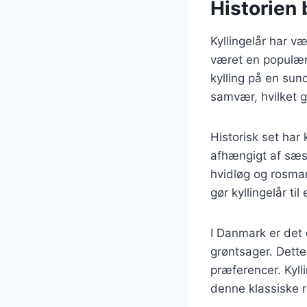
Historien 
Kyllingelår har væ
været en populær 
kylling på en su
samvær, hvilket g
Historisk set har 
afhængigt af sæso
hvidløg og rosmar
gør kyllingelår ti
I Danmark er det o
grøntsager. Dette
præferencer. Kyll
denne klassiske r