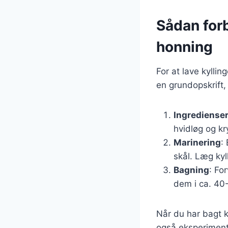
Sådan forb
honning
For at lave kyllin
en grundopskrift,
Ingrediense
hvidløg og kr
Marinering
:
skål. Læg kyl
Bagning
: Fo
dem i ca. 40-
Når du har bagt k
også eksperiment