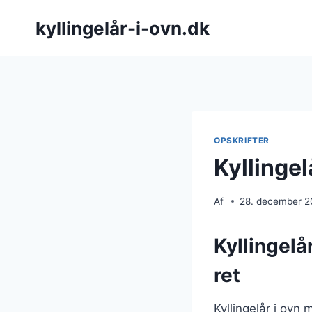
Fortsæt
kyllingelår-i-ovn.dk
til
indhold
OPSKRIFTER
Kyllinge
Af
28. december 
Kyllingelå
ret
Kyllingelår i ovn