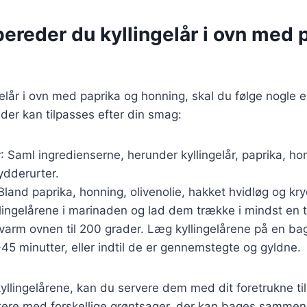
ereder du kyllingelår i ovn med 
gelår i ovn med paprika og honning, skal du følge nogle en
 der kan tilpasses efter din smag:
r
: Saml ingredienserne, herunder kyllingelår, paprika, hon
ydderurter.
 Bland paprika, honning, olivenolie, hakket hvidløg og kry
lingelårene i marinaden og lad dem trække i mindst en 
rvarm ovnen til 200 grader. Læg kyllingelårene på en b
45 minutter, eller indtil de er gennemstegte og gyldne.
yllingelårene, kan du servere dem med dit foretrukne ti
ere med forskellige grøntsager, der kan bages sammen