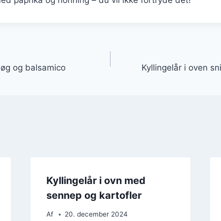
gation
 løg og balsamico
Kyllingelår i oven sn
Kyllingelår i ovn med
sennep og kartofler
Af
20. december 2024