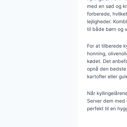
med en sød og kr
forberede, hvilke
lejligheder. Komb
til både børn og 
For at tilberede 
honning, olivenol
kødet. Det anbefal
opnå den bedste s
kartofler eller gu
Når kyllingelårene
Server dem med en
perfekt til en hy