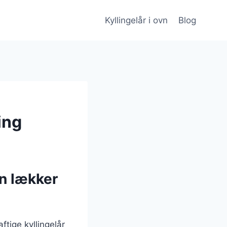
Kyllingelår i ovn
Blog
ing
En lækker
ftige kyllingelår