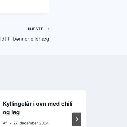
NÆSTE
ildt til bønner eller æg
Kyllingelår i ovn med chili
Kylling
og løg
krydde
Af
27. december 2024
Af
12. 