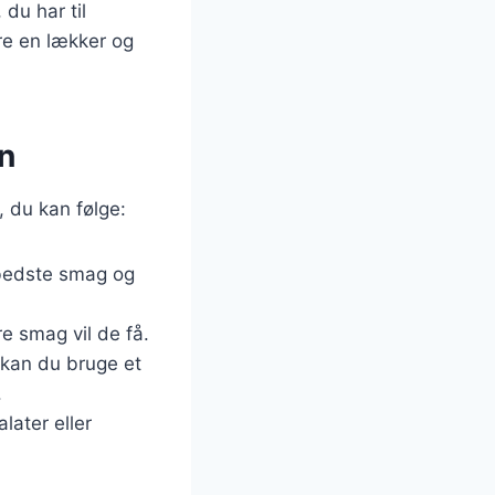
du har til
ære en lækker og
vn
s, du kan følge:
n bedste smag og
re smag vil de få.
, kan du bruge et
.
later eller