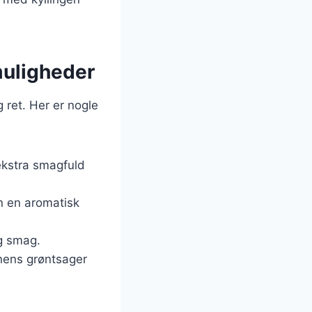
 muligheder
g ret. Her er nogle
 ekstra smagfuld
en en aromatisk
ig smag.
nens grøntsager