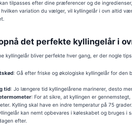
 kan tilpasses efter dine præferencer og de ingredienser, 
vilken variation du vælger, vil kyllingelår i ovn altid v
et.
t opnå det perfekte kyllingelår i o
ine kyllingelår bliver perfekte hver gang, er der nogle tip
etskød
: Gå efter friske og økologiske kyllingelår for de
g tid
: Jo længere tid kyllingelårene marinerer, desto me
getermometer
: For at sikre, at kyllingen er gennemstegt
er. Kylling skal have en indre temperatur på 75 grader
yllingelår kan nemt opbevares i køleskabet og bruges i sa
agen efter.