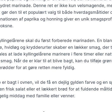
ydret marinade. Denne ret er ikke kun velsmagende, m
t gør den til et populært valg til både hverdagsmåltider o
inationen af paprika og honning giver en unik smagsprofi
voksne.
kyllingelårene skal du først forberede marinaden. En blan
ie, hvidløg og krydderurter skaber en lækker smag, der 
es at lade kyllingelårene marinere i flere timer eller nat
mag. Når de er klar til at blive bagt, kan du tilføje gr
lerødder for at gøre retten mere fyldig.
 er bagt i ovnen, vil de få en dejlig gylden farve og en 
 frisk salat eller et lækkert brød for at fuldende målti
ggelig middag med familie eller venner.