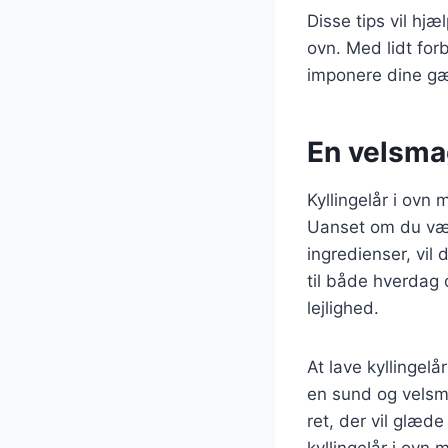
Disse tips vil hjæ
ovn. Med lidt for
imponere dine gæ
En velsma
Kyllingelår i ovn
Uanset om du vælg
ingredienser, vil 
til både hverdag 
lejlighed.
At lave kyllingel
en sund og velsm
ret, der vil glæd
kyllingelår i ovn 