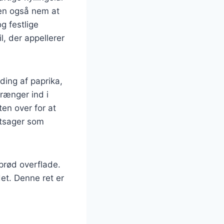
en også nem at
g festlige
l, der appellerer
ding af paprika,
trænger ind i
ten over for at
øntsager som
sprød overflade.
det. Denne ret er