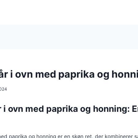
lår i ovn med paprika og honn
2024
r i ovn med paprika og honning: 
 med paprika og honning er en skøn ret, der kombinerer sa