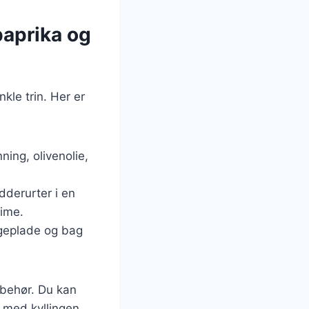
paprika og
kle trin. Her er
ning, olivenolie,
dderurter i en
time.
ageplade og bag
lbehør. Du kan
 med kyllingen