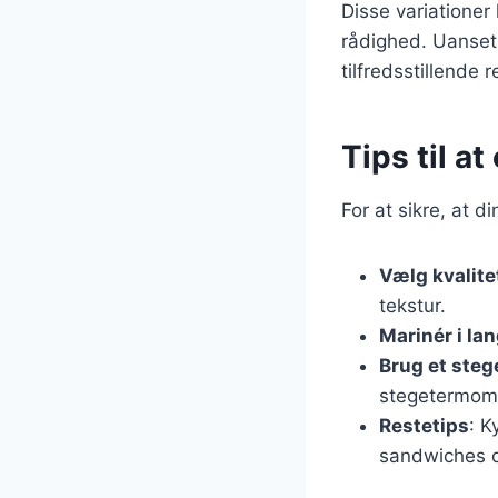
Disse variationer
rådighed. Uanset h
tilfredsstillende r
Tips til a
For at sikre, at d
Vælg kvalit
tekstur.
Marinér i lan
Brug et ste
stegetermomet
Restetips
: K
sandwiches d