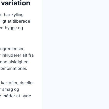
 variation
t har kylling
igt at tilberede
med hygge og
 ingredienser,
inkluderer alt fra
enne alsidighed
skombinationer.
rtofler, ris eller
er smag og
ge måder at nyde