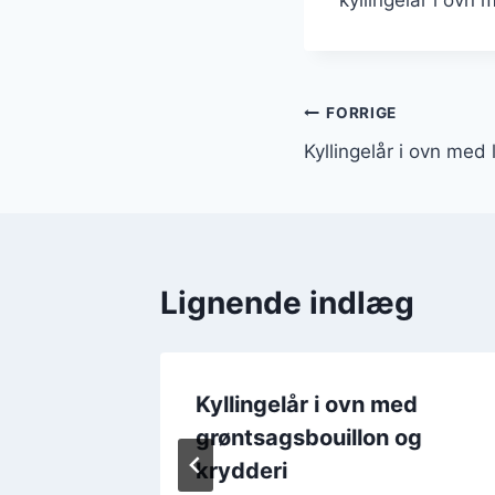
Indlægsnavi
FORRIGE
Kyllingelår i ovn med
Lignende indlæg
ed
Kyllingelår i ovn med
grøntsagsbouillon og
krydderi