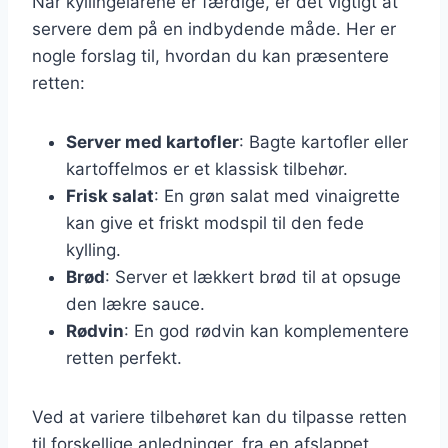
Når kyllingelårene er færdige, er det vigtigt at
servere dem på en indbydende måde. Her er
nogle forslag til, hvordan du kan præsentere
retten:
Server med kartofler
: Bagte kartofler eller
kartoffelmos er et klassisk tilbehør.
Frisk salat
: En grøn salat med vinaigrette
kan give et friskt modspil til den fede
kylling.
Brød
: Server et lækkert brød til at opsuge
den lækre sauce.
Rødvin
: En god rødvin kan komplementere
retten perfekt.
Ved at variere tilbehøret kan du tilpasse retten
til forskellige anledninger, fra en afslappet