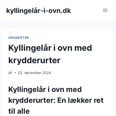
Fortsæt
kyllingelår-i-ovn.dk
til
indhold
OPSKRIFTER
Kyllingelår i ovn med
krydderurter
Af
23. december 2024
Kyllingelår i ovn med
krydderurter: En lækker ret
til alle