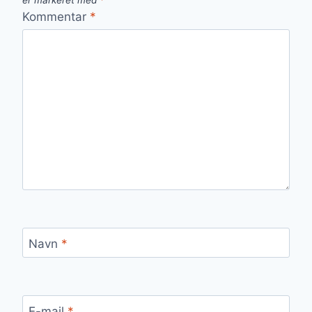
er markeret med
*
Kommentar
*
Navn
*
E-mail
*