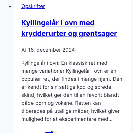
med
Opskrifter
fløde
og
Kyllingelår i ovn med
peber
krydderurter og grøntsager
Af
16. december 2024
Kyllingelår i ovn: En klassisk ret med
mange variationer Kyllingelår i ovn er en
populær ret, der findes i mange hjem. Den
er kendt for sin saftige kød og sprøde
skind, hvilket gør den til en favorit blandt
både børn og voksne. Retten kan
tilberedes på utallige måder, hvilket giver
mulighed for at eksperimentere med…
Kyllingelår