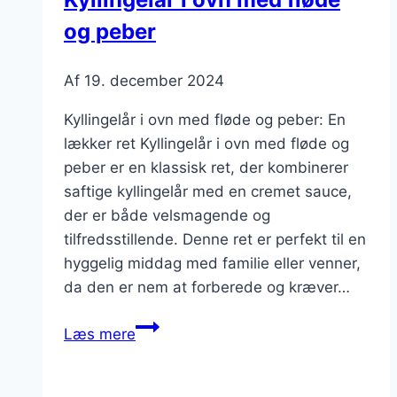
perlespelt
og peber
Af
19. december 2024
Kyllingelår i ovn med fløde og peber: En
lækker ret Kyllingelår i ovn med fløde og
peber er en klassisk ret, der kombinerer
saftige kyllingelår med en cremet sauce,
der er både velsmagende og
tilfredsstillende. Denne ret er perfekt til en
hyggelig middag med familie eller venner,
da den er nem at forberede og kræver…
Kyllingelår
Læs mere
i
ovn