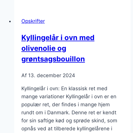
ovn
med
Opskrifter
tomatsauce
og
Kyllingelår i ovn med
perlespelt
olivenolie og
grøntsagsbouillon
Af
13. december 2024
Kyllingelår i ovn: En klassisk ret med
mange variationer Kyllingelår i ovn er en
populær ret, der findes i mange hjem
rundt om i Danmark. Denne ret er kendt
for sin saftige kød og sprøde skind, som
opnås ved at tilberede kyllingelårene i