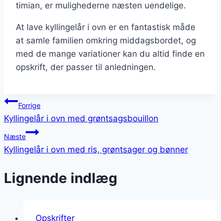
timian, er mulighederne næsten uendelige.
At lave kyllingelår i ovn er en fantastisk måde
at samle familien omkring middagsbordet, og
med de mange variationer kan du altid finde en
opskrift, der passer til anledningen.
Indlægsnavigation
Forrige
Kyllingelår i ovn med grøntsagsbouillon
Næste
Kyllingelår i ovn med ris, grøntsager og bønner
Lignende indlæg
Opskrifter