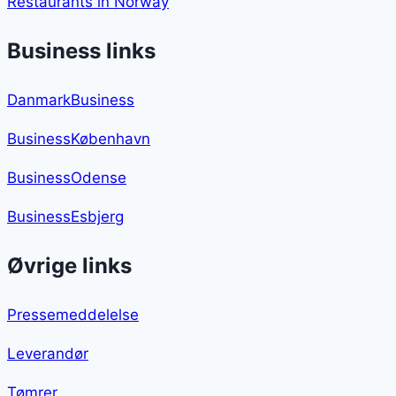
Restaurants in Norway
Business links
DanmarkBusiness
BusinessKøbenhavn
BusinessOdense
BusinessEsbjerg
Øvrige links
Pressemeddelelse
Leverandør
Tømrer