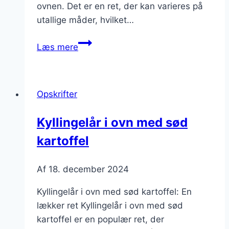
ovnen. Det er en ret, der kan varieres på
utallige måder, hvilket…
Kyllingelår
Læs mere
i
ovn
med
Opskrifter
olivenolie
og
Kyllingelår i ovn med sød
grøntsagsbouillon
kartoffel
Af
18. december 2024
Kyllingelår i ovn med sød kartoffel: En
lækker ret Kyllingelår i ovn med sød
kartoffel er en populær ret, der