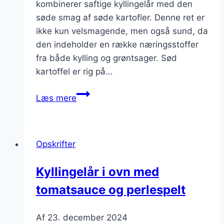
kombinerer saftige kyllingelår med den
søde smag af søde kartofler. Denne ret er
ikke kun velsmagende, men også sund, da
den indeholder en række næringsstoffer
fra både kylling og grøntsager. Sød
kartoffel er rig på…
Kyllingelår
Læs mere
i
ovn
med
Opskrifter
sød
kartoffel
Kyllingelår i ovn med
tomatsauce og perlespelt
Af
23. december 2024