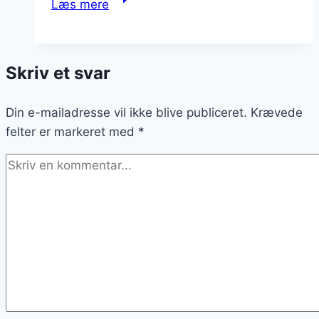
Læs mere
i
ovn
med
Skriv et svar
krydderurter
og
Din e-mailadresse vil ikke blive publiceret.
grøntsager
Krævede
felter er markeret med
*