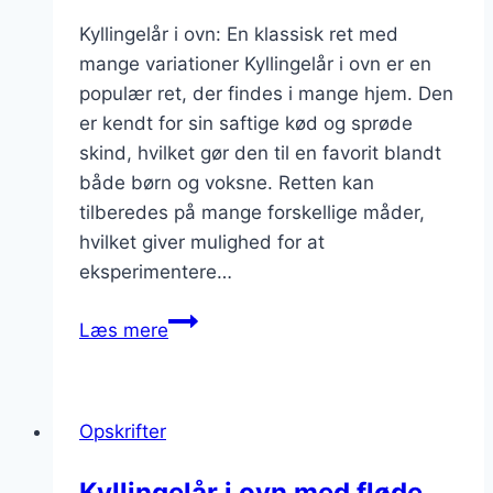
Kyllingelår i ovn: En klassisk ret med
mange variationer Kyllingelår i ovn er en
populær ret, der findes i mange hjem. Den
er kendt for sin saftige kød og sprøde
skind, hvilket gør den til en favorit blandt
både børn og voksne. Retten kan
tilberedes på mange forskellige måder,
hvilket giver mulighed for at
eksperimentere…
Kyllingelår
Læs mere
i
ovn
med
Opskrifter
tomatsauce
og
Kyllingelår i ovn med fløde