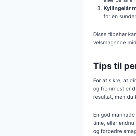
Kyllingelår 
for en sunder
Disse tilbehør kan
velsmagende mi
Tips til pe
For at sikre, at di
og fremmest er det
resultat, men du 
En god marinade k
time, eller endnu 
og forbedre sma