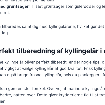
med grøntsager
: Tilsæt grøntsager som gulerødder og l
e ret.
 tilberedes samtidig med kyllingelårene, hvilket gør det 
ddag.
rfekt tilberedning af kyllingelår i
ne kyllingelår bliver perfekt tilberedt, er der nogle tips, 
 vigtigt at vælge kyllingelår af god kvalitet. Frisk kylli
kan også bruge frosne kyllingelår, hvis du planlægger i f
an gøre en stor forskel. Overvej at marinere kyllingelår
bedre, natten over. Dette giver krydderierne tid til at tr
gen.