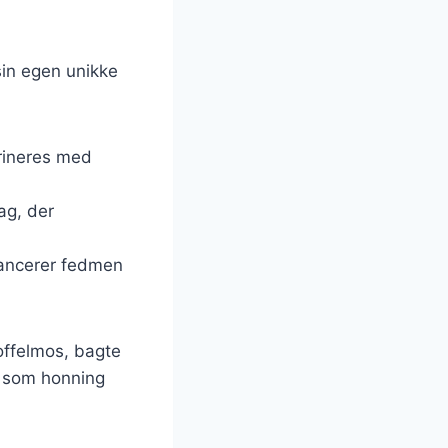
 sin egen unikke
arineres med
ag, der
alancerer fedmen
toffelmos, bagte
er som honning