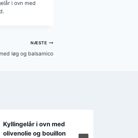
gelår i ovn med
d.
NÆSTE
n med løg og balsamico
Kyllingelår i ovn med
Kylling
olivenolie og bouillon
krydde