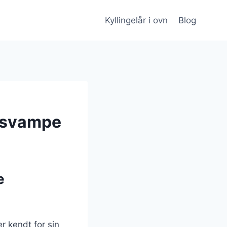
Kyllingelår i ovn
Blog
g svampe
e
r kendt for sin