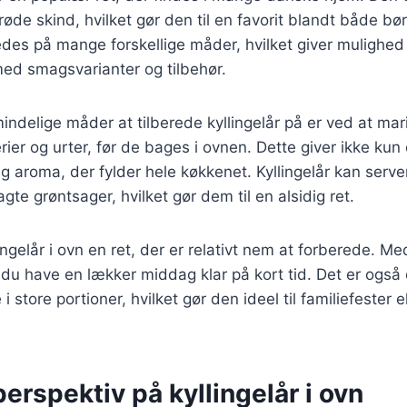
røde skind, hvilket gør den til en favorit blandt både bø
edes på mange forskellige måder, hvilket giver mulighed 
ed smagsvarianter og tilbehør.
indelige måder at tilberede kyllingelår på er ved at mar
erier og urter, før de bages i ovnen. Dette giver ikke ku
g aroma, der fylder hele køkkenet. Kyllingelår kan serve
agte grøntsager, hvilket gør dem til en alsidig ret.
ingelår i ovn en ret, der er relativt nem at forberede. M
du have en lækker middag klar på kort tid. Det er også 
e i store portioner, hvilket gør den ideel til familiefester e
perspektiv på kyllingelår i ovn