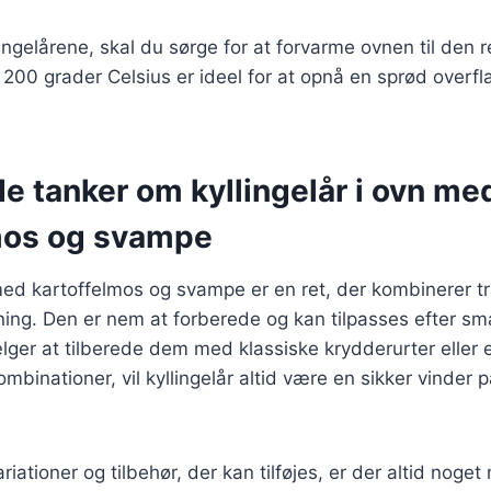
ingelårene, skal du sørge for at forvarme ovnen til den r
200 grader Celsius er ideel for at opnå en sprød overfl
e tanker om kyllingelår i ovn me
mos og svampe
 med kartoffelmos og svampe er en ret, der kombinerer tr
ng. Den er nem at forberede og kan tilpasses efter s
ger at tilberede dem med klassiske krydderurter eller
inationer, vil kyllingelår altid være en sikker vinder p
tioner og tilbehør, der kan tilføjes, er der altid noget 