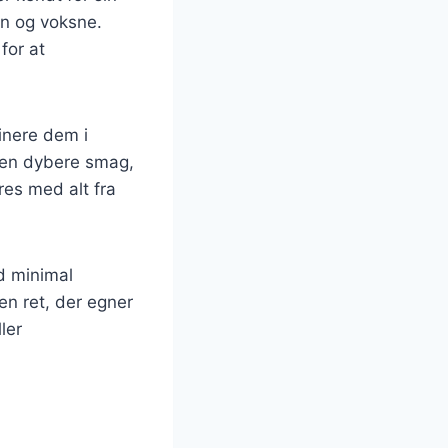
rn og voksne.
for at
inere dem i
n en dybere smag,
res med alt fra
ed minimal
en ret, der egner
ller