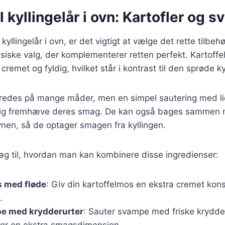
il kyllingelår i ovn: Kartofler og 
yllingelår i ovn, er det vigtigt at vælge det rette tilbehø
siske valg, der komplementerer retten perfekt. Kartoffe
 cremet og fyldig, hvilket står i kontrast til den sprøde ky
redes på mange måder, men en simpel sautering med li
kelig fremhæve deres smag. De kan også bages sammen
ovnen, så de optager smagen fra kyllingen.
lag til, hvordan man kan kombinere disse ingredienser:
s med fløde
: Giv din kartoffelmos en ekstra cremet kon
.
e med krydderurter
: Sauter svampe med friske krydde
e for en ekstra smagsdimension.