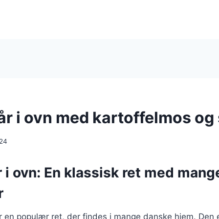
lår i ovn med kartoffelmos o
024
r i ovn: En klassisk ret med mang
r
 er en populær ret, der findes i mange danske hjem. Den e