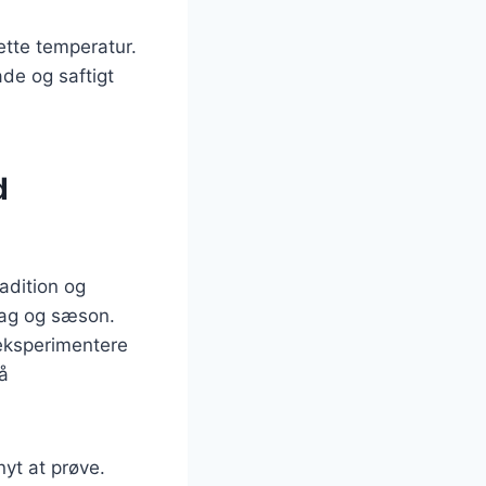
ette temperatur.
ade og saftigt
d
adition og
mag og sæson.
 eksperimentere
å
nyt at prøve.