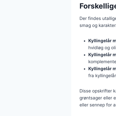
Forskellig
Der findes utallig
smag og karakter.
Kyllingelår 
hvidløg og ol
Kyllingelår 
komplementer
Kyllingelår 
fra kyllingelå
Disse opskrifter 
grøntsager eller 
eller sennep for a