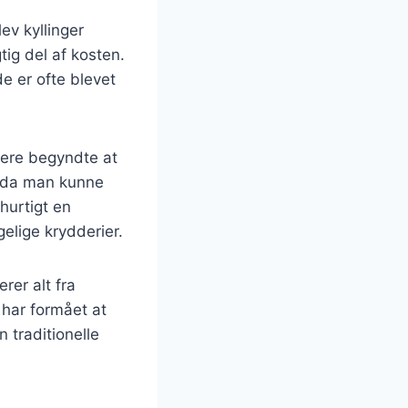
ev kyllinger
ig del af kosten.
e er ofte blevet
lere begyndte at
r, da man kunne
hurtigt en
elige krydderier.
rer alt fra
 har formået at
 traditionelle