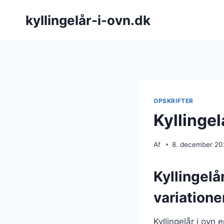
Fortsæt
kyllingelår-i-ovn.dk
til
indhold
OPSKRIFTER
Kyllinge
Af
8. december 2
Kyllingelå
variatione
Kyllingelår i ovn