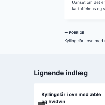
Uanset om det er 
kartoffelmos og s
Indlægsnavi
FORRIGE
Kyllingelår i ovn med
Lignende indlæg
ed
Kyllingelår i ovn med æble
og
og hvidvin