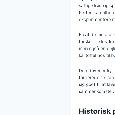
saftige kød og sp
Retten kan tilber
eksperimentere m
En af de mest alm
forskellige krydd
men også en dejli
kartoffelmos til b
Derudover er kyll
forberedelse kan 
sig godt til at lav
sammenkomster.
Historisk 