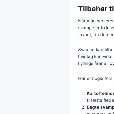
Tilbehør t
Når man serverer k
svampe er to klas
favorit, da den er
Svampe kan tilbe
hvidløg kan vir
kyllingelårene i 
Her er nogle fors
Kartoffelmo
tilsætte fløde
Bagte svamp
eller persill