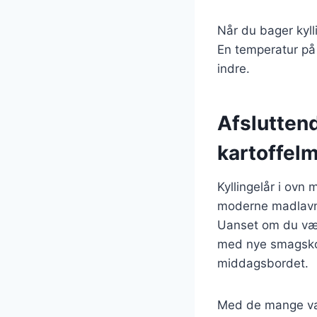
Når du bager kyll
En temperatur på 
indre.
Afsluttend
kartoffel
Kyllingelår i ovn
moderne madlavni
Uanset om du væl
med nye smagskomb
middagsbordet.
Med de mange varia