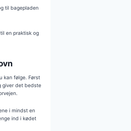
øg til bagepladen
til en praktisk og
 ovn
du kan følge. Først
ng giver det bedste
orvejen.
ene i mindst en
ænge ind i kødet