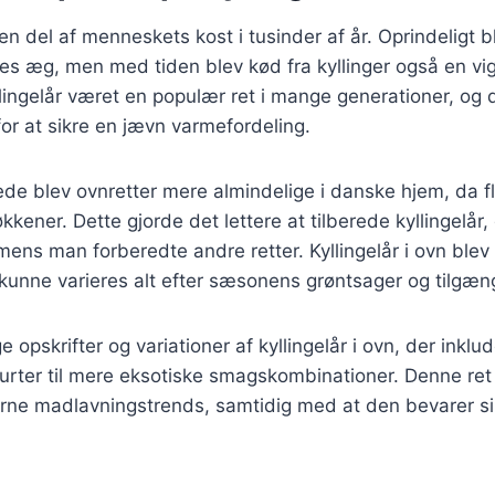
en del af menneskets kost i tusinder af år. Oprindeligt bl
es æg, men med tiden blev kød fra kyllinger også en vigt
lingelår været en populær ret i mange generationer, og d
for at sikre en jævn varmefordeling.
ede blev ovnretter mere almindelige i danske hjem, da f
økkener. Dette gjorde det lettere at tilberede kyllingelå
ens man forberedte andre retter. Kyllingelår i ovn blev 
kunne varieres alt efter sæsonens grøntsager og tilgæng
 opskrifter og variationer af kyllingelår i ovn, der inklude
urter til mere eksotiske smagskombinationer. Denne ret
rne madlavningstrends, samtidig med at den bevarer sin