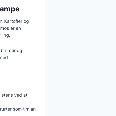
svampe
r. Kartofler og
lmos er en
lling.
dt smør og
 med
sistens ved at
rurter som timian