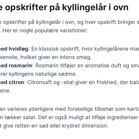
e opskrifter på kyllingelår i ovn
e opskrifter på kyllingelår i ovn, og hver opskrift bringer
 Her er nogle populære variationer:
med hvidløg
: En klassisk opskrift, hvor kyllingelårene m
ivenolie, hvilket giver en intens smag.
med rosmarin
: Rosmarin tilføjer en aromatisk duft og sm
er kyllingens naturlige sødme.
med citron
: Citronsaft og -skal giver en friskhed, der b
rene.
kan varieres yderligere med forskellige tilbehør som kar
en lækker salat. Det er også muligt at tilføje ingrediens
t give retten en sød eller krydret dimension.