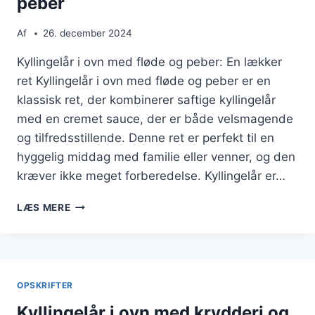
peber
Af
26. december 2024
Kyllingelår i ovn med fløde og peber: En lækker
ret Kyllingelår i ovn med fløde og peber er en
klassisk ret, der kombinerer saftige kyllingelår
med en cremet sauce, der er både velsmagende
og tilfredsstillende. Denne ret er perfekt til en
hyggelig middag med familie eller venner, og den
kræver ikke meget forberedelse. Kyllingelår er…
KYLLINGELÅR
LÆS MERE
I
OVN
MED
FLØDE
OG
OPSKRIFTER
PEBER
Kyllingelår i ovn med krydderi og