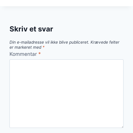
OVN
OPSKRIFT
MED
BACON
Skriv et svar
OG
CHILI
Din e-mailadresse vil ikke blive publiceret.
Krævede felter
er markeret med
*
Kommentar
*