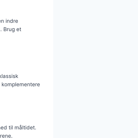
en indre
. Brug et
klassisk
an komplementere
d til måltidet.
årene.