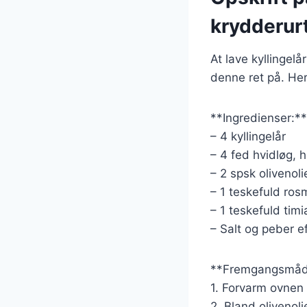
krydderur
At lave kyllingel
denne ret på. Her
**Ingredienser:**
– 4 kyllingelår
– 4 fed hvidløg, 
– 2 spsk olivenoli
– 1 teskefuld ros
– 1 teskefuld timi
– Salt og peber e
**Fremgangsmåd
1. Forvarm ovnen 
2. Bland olivenoli