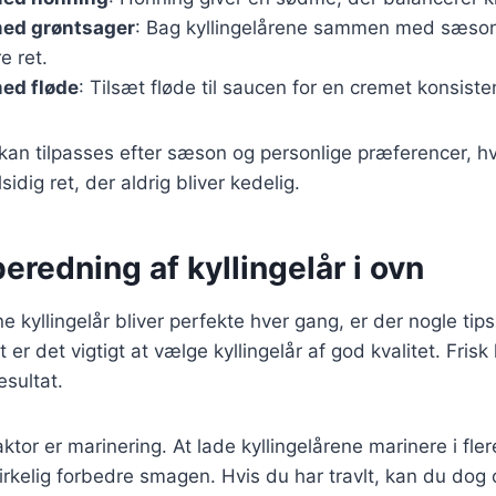
med grøntsager
: Bag kyllingelårene sammen med sæso
e ret.
med fløde
: Tilsæt fløde til saucen for en cremet konsiste
 kan tilpasses efter sæson og personlige præferencer, hv
alsidig ret, der aldrig bliver kedelig.
lberedning af kyllingelår i ovn
ine kyllingelår bliver perfekte hver gang, er der nogle tip
er det vigtigt at vælge kyllingelår af god kvalitet. Frisk ky
esultat.
ktor er marinering. At lade kyllingelårene marinere i flere
irkelig forbedre smagen. Hvis du har travlt, kan du dog