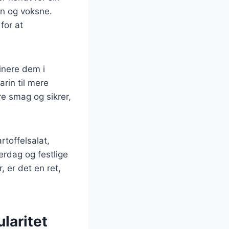
rn og voksne.
for at
inere dem i
arin til mere
re smag og sikrer,
rtoffelsalat,
verdag og festlige
, er det en ret,
laritet