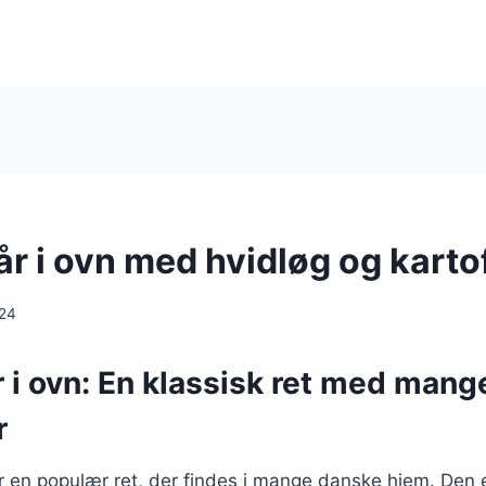
år i ovn med hvidløg og karto
024
r i ovn: En klassisk ret med mang
r
 er en populær ret, der findes i mange danske hjem. Den e