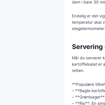
dem i bare 30 mi
Endelig er det vig
temperatur skal væ
stegetermometer f
Servering o
Når du serverer ky
kartoffelsalat er
retten.
**Populære tilbe
– **Bagte kartofle
– **Grøntsager**:
– **Ris**: En sim