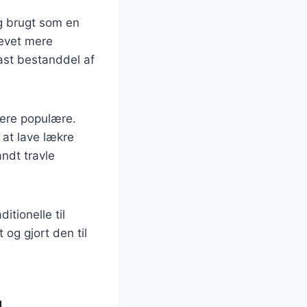
ng brugt som en
levet mere
fast bestanddel af
mere populære.
 at lave lækre
andt travle
itionelle til
 og gjort den til
g