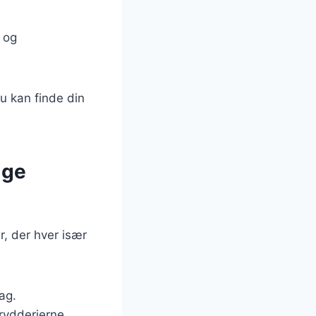
e og
du kan finde din
ige
r, der hver især
mag.
rydderierne.