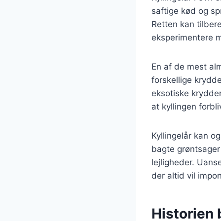
saftige kød og sp
Retten kan tilber
eksperimentere m
En af de mest alm
forskellige krydde
eksotiske krydder
at kyllingen forbl
Kyllingelår kan o
bagte grøntsager e
lejligheder. Uans
der altid vil impo
Historien 