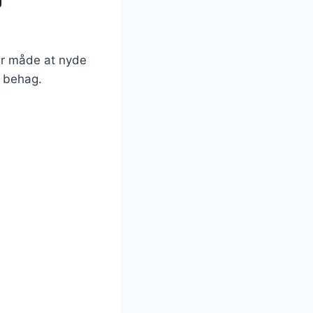
ker måde at nyde
g behag.