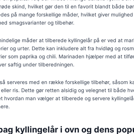
røde skind, hvilket gør den til en favorit blandt både bø
edes på mange forskellige måder, hvilket giver mulighed 
ed smagsvarianter og tilbehør.
indelige måder at tilberede kyllingelår på er ved at mar
rier og urter. Dette kan inkludere alt fra hvidløg og rosm
ier som paprika og chili. Marinaden hjælper med at tilfø
iver saftig under tilberedningen.
gså serveres med en række forskellige tilbehør, såsom ka
ller ris. Dette gør retten alsidig og velegnet til både h
et hvordan man vælger at tilberede og servere kyllingelår
nere.
bag kyllingelår i ovn og dens popu