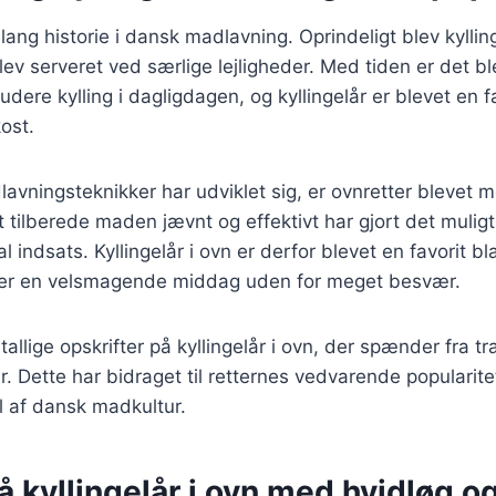
 lang historie i dansk madlavning. Oprindeligt blev kylli
blev serveret ved særlige lejligheder. Med tiden er det b
ludere kylling i dagligdagen, og kyllingelår er blevet en 
ost.
lavningsteknikker har udviklet sig, er ovnretter blevet 
t tilberede maden jævnt og effektivt har gjort det muligt
 indsats. Kyllingelår i ovn er derfor blevet en favorit bl
sker en velsmagende middag uden for meget besvær.
tallige opskrifter på kyllingelår i ovn, der spænder fra trad
. Dette har bidraget til retternes vedvarende popularitet
l af dansk madkultur.
å kyllingelår i ovn med hvidløg o