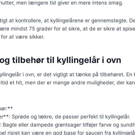
nutter, men længere tid giver en mere intens smag.
tigt at kontrollere, at kyllingelårene er gennemstegte. D
re mindst 75 grader for at sikre, at de er sikre at spise
or at være sikker.
g tilbehør til kyllingelår i ovn
llingelår i ovn, er det vigtigt at tænke på tilbehøret. En 
 altid et hit, men der er mange andre muligheder, der k
hør:**
r**: Sprøde og lækre, de passer perfekt til kyllingelår.
 Bagte eller dampede grøntsager tilføjer farve og sundhe
pel risret kan være en god base for saucen fra kyllingel