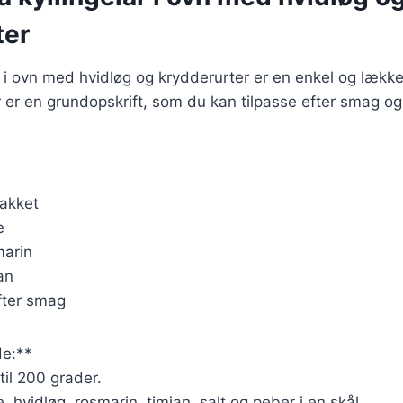
ter
år i ovn med hvidløg og krydderurter er en enkel og læk
 er en grundopskrift, som du kan tilpasse efter smag o
hakket
e
marin
an
fter smag
e:**
til 200 grader.
e, hvidløg, rosmarin, timian, salt og peber i en skål.