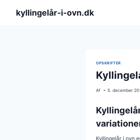
Fortsæt
kyllingelår-i-ovn.dk
til
indhold
OPSKRIFTER
Kyllingel
Af
5. december 2
Kyllingelå
variatione
Kyllingelår i ovn