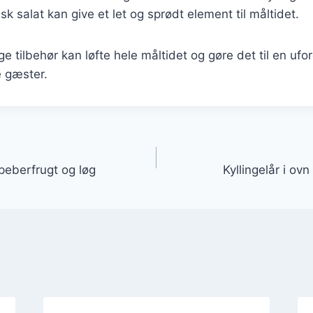
isk salat kan give et let og sprødt element til måltidet.
ge tilbehør kan løfte hele måltidet og gøre det til en uf
e gæster.
gation
 peberfrugt og løg
Kyllingelår i ovn