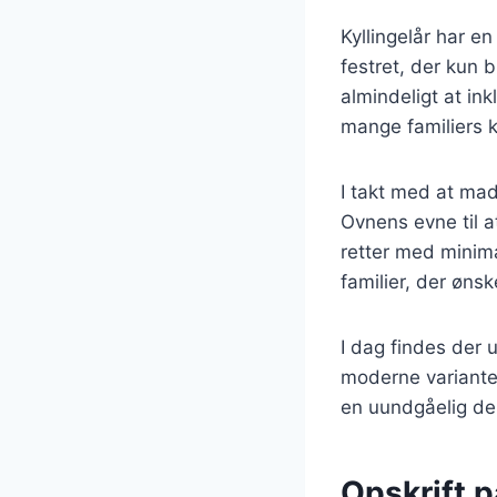
Kyllingelår har en
festret, der kun 
almindeligt at ink
mange familiers k
I takt med at mad
Ovnens evne til a
retter med minimal
familier, der øn
I dag findes der u
moderne varianter
en uundgåelig de
Opskrift p