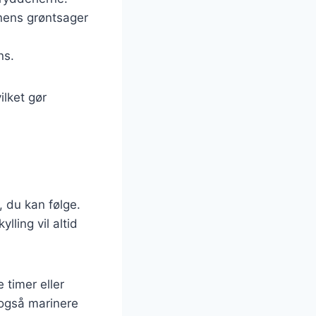
nens grøntsager
ns.
ilket gør
s, du kan følge.
lling vil altid
 timer eller
 også marinere