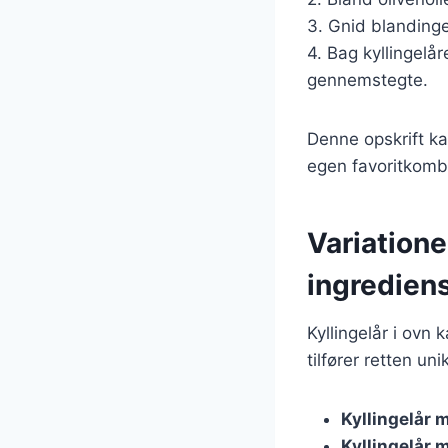
3. Gnid blandinge
4. Bag kyllingelår
gennemstegte.
Denne opskrift ka
egen favoritkomb
Variatione
ingredien
Kyllingelår i ovn
tilfører retten u
Kyllingelår 
Kyllingelår 