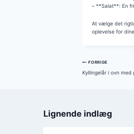
– **Salat**: En fr
At vælge det rigti
oplevelse for din
Indlægsnavi
FORRIGE
Kyllingelår i ovn med
Lignende indlæg