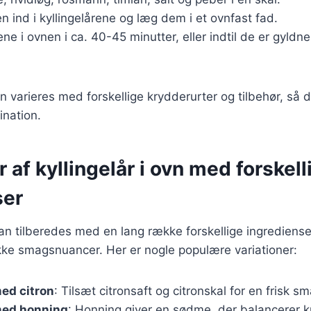
n ind i kyllingelårene og læg dem i et ovnfast fad.
ene i ovnen i ca. 40-45 minutter, eller indtil de er gyldn
n varieres med forskellige krydderurter og tilbehør, så 
ination.
r af kyllingelår i ovn med forskell
ser
 kan tilberedes med en lang række forskellige ingrediense
nikke smagsnuancer. Her er nogle populære variationer:
med citron
: Tilsæt citronsaft og citronskal for en frisk s
med honning
: Honning giver en sødme, der balancerer k