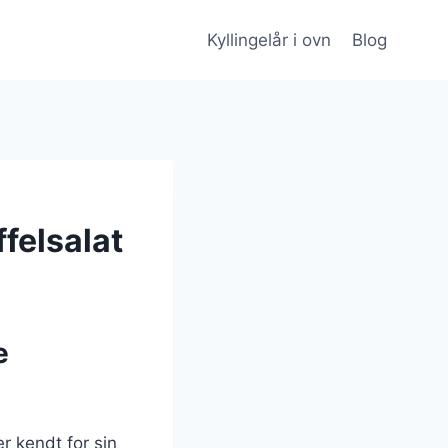
Kyllingelår i ovn
Blog
ffelsalat
e
r kendt for sin