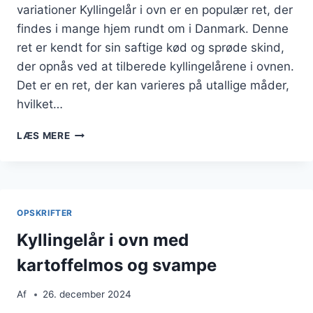
variationer Kyllingelår i ovn er en populær ret, der
findes i mange hjem rundt om i Danmark. Denne
ret er kendt for sin saftige kød og sprøde skind,
der opnås ved at tilberede kyllingelårene i ovnen.
Det er en ret, der kan varieres på utallige måder,
hvilket…
KYLLINGELÅR
LÆS MERE
I
OVN
MED
SØD
KARTOFFEL
OPSKRIFTER
OG
GRØNTSAGER
Kyllingelår i ovn med
kartoffelmos og svampe
Af
26. december 2024