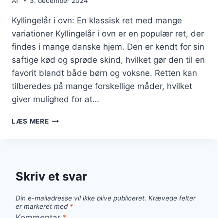
Af
3. december 2024
Kyllingelår i ovn: En klassisk ret med mange
variationer Kyllingelår i ovn er en populær ret, der
findes i mange danske hjem. Den er kendt for sin
saftige kød og sprøde skind, hvilket gør den til en
favorit blandt både børn og voksne. Retten kan
tilberedes på mange forskellige måder, hvilket
giver mulighed for at…
KYLLINGELÅR
LÆS MERE
I
OVN
MED
BACON
OG
Skriv et svar
KARTOFFELMOS
Din e-mailadresse vil ikke blive publiceret.
Krævede felter
er markeret med
*
Kommentar
*