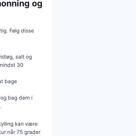
honning og
tig. Følg disse
idløg, salt og
 mindst 30
 at bage
 og bag dem i
.
kylling kan være
tur når 75 grader