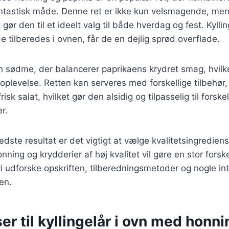
antastisk måde. Denne ret er ikke kun velsmagende, me
 gør den til et ideelt valg til både hverdag og fest. Kyllin
e tilberedes i ovnen, får de en dejlig sprød overflade.
en sødme, der balancerer paprikaens krydret smag, hvilk
levelse. Retten kan serveres med forskellige tilbehør,
frisk salat, hvilket gør den alsidig og tilpasselig til forskel
r.
dste resultat er det vigtigt at vælge kvalitetsingrediens
onning og krydderier af høj kvalitet vil gøre en stor forsk
 vi udforske opskriften, tilberedningsmetoder og nogle i
ten.
er til kyllingelår i ovn med honn