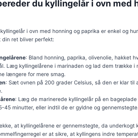
ereder du kyllingelår i ovn med 
kyllingelår i ovn med honning og paprika er enkel og hur
t din ret bliver perfekt:
ingelårene
: Bland honning, paprika, olivenolie, hakket hv
ål. Læg kyllingelårene i marinaden og lad dem trække i
rne længere for mere smag.
en
: Sæt ovnen på 200 grader Celsius, så den er klar til
e.
lårene
: Læg de marinerede kyllingelår på en bageplade
5-45 minutter, eller indtil de er gyldne og gennemstegte
 tjekke, at kyllingelårene er gennemstegte, da underkogt 
mmelfingerregel er at sikre, at kyllingens indre tempera