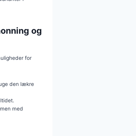
 honning og
uligheder for
suge den lækre
ltidet.
ammen med