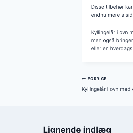
Disse tilbehør ka
endnu mere alsid
Kyllingelår i ovn 
men også bringer 
eller en hverdags
Indlægsnavi
FORRIGE
Kyllingelår i ovn med
Lignende indlæg