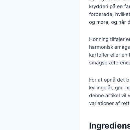
krydderi på en f
forberede, hvilket
og møre, og når d
Honning tilføjer 
harmonisk smagsop
kartofler eller en 
smagspræference
For at opnå det be
kyllingelår, god h
denne artikel vil
variationer af ret
Ingrediens