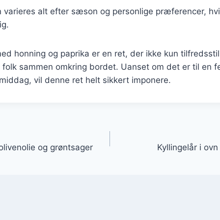
n varieres alt efter sæson og personlige præferencer, hvi
ig.
med honning og paprika er en ret, der ikke kun tilfredsst
folk sammen omkring bordet. Uanset om det er til en fes
middag, vil denne ret helt sikkert imponere.
gation
 olivenolie og grøntsager
Kyllingelår i ov