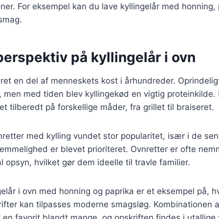
r. For eksempel kan du lave kyllingelår med honning, p
 smag.
perspektiv på kyllingelår i ovn
æret en del af menneskets kost i århundreder. Oprindeligt
 men med tiden blev kyllingekød en vigtig proteinkilde. 
et tilberedt på forskellige måder, fra grillet til braiseret.
retter med kylling vundet stor popularitet, især i de sen
mmelighed er blevet prioriteret. Ovnretter er ofte nem
opsyn, hvilket gør dem ideelle til travle familier.
gelår i ovn med honning og paprika er et eksempel på, 
skrifter kan tilpasses moderne smagsløg. Kombinationen
 en favorit blandt mange, og opskriften findes i utallige 