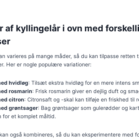
r af kyllingelår i ovn med forskell
ser
 kan varieres på mange måder, så du kan tilpasse retten ti
. Her er nogle populære variationer:
med hvidløg
: Tilsæt ekstra hvidløg for en mere intens s
med rosmarin
: Frisk rosmarin giver en dejlig duft og sma
med citron
: Citronsaft og -skal kan tilføje en friskhed til 
med grøntsager
: Bag grøntsager som gulerødder og kar
 for et komplet måltid.
r kan også kombineres, så du kan eksperimentere med fo