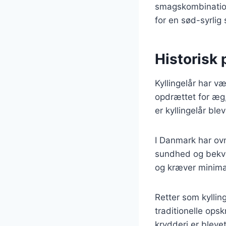
smagskombinatione
for en sød-syrlig
Historisk 
Kyllingelår har v
opdrættet for æg,
er kyllingelår blev
I Danmark har ovn
sundhed og bekve
og kræver minimal 
Retter som kyllin
traditionelle op
krydderi er blevet