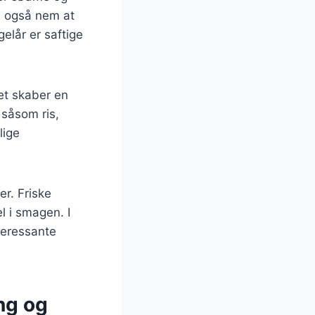
n også nem at
gelår er saftige
et skaber en
 såsom ris,
lige
er. Friske
el i smagen. I
nteressante
ing og