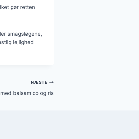
lket gør retten
iller smagsløgene,
tlig lejlighed
NÆSTE
n med balsamico og ris