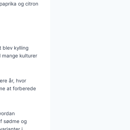
aprika og citron
 blev kylling
I mange kulturer
ere år, hvor
me at forberede
hvordan
 af sødme og
varianter i