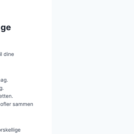
ige
l dine
mag.
g.
retten.
tofler sammen
rskellige