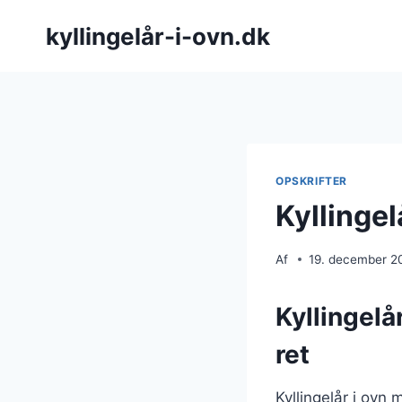
Fortsæt
kyllingelår-i-ovn.dk
til
indhold
OPSKRIFTER
Kyllinge
Af
19. december 2
Kyllingelå
ret
Kyllingelår i ovn