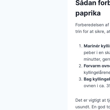
Sådan forb
paprika
Forberedelsen af 
trin for at sikre, a
Marinér kyll
peber i en sk
minutter, ge
Forvarm ovn
kyllingelåren
Bag kyllinge
ovnen i ca. 3
Det er vigtigt at
usundt. En god to