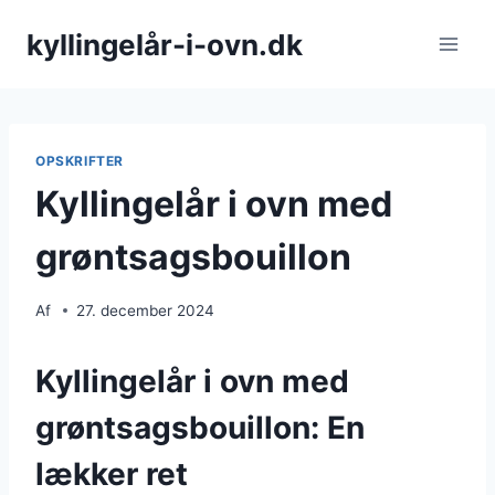
Fortsæt
kyllingelår-i-ovn.dk
til
indhold
OPSKRIFTER
Kyllingelår i ovn med
grøntsagsbouillon
Af
27. december 2024
Kyllingelår i ovn med
grøntsagsbouillon: En
lækker ret