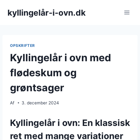
Fortsæt
kyllingelår-i-ovn.dk
til
indhold
OPSKRIFTER
Kyllingelår i ovn med
flødeskum og
grøntsager
Af
3. december 2024
Kyllingelår i ovn: En klassisk
ret med mange variationer