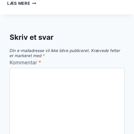
KYLLINGELÅR
LÆS MERE
I
OVN
MED
PERLESPELTSALAT
OG
Skriv et svar
KARTOFFELMOS
Din e-mailadresse vil ikke blive publiceret.
Krævede felter
er markeret med
*
Kommentar
*