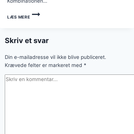
Kombinationen…
KYLLINGELÅR
LÆS MERE
I
OVN
MED
FLØDE
Skriv et svar
OG
SVAMPE
Din e-mailadresse vil ikke blive publiceret.
Krævede felter er markeret med
*