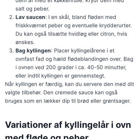
dem af med et køkkenrulle. Krydr dem med
salt og peber.
Lav saucen
: I en skål, bland fløden med
friskkværnet peber og eventuelle krydderurter.
Du kan også tilsætte hvidløg eller citron, hvis
ønskes.
Bag kyllingen
: Placer kyllingelårene i et
ovnfast fad og hæld flødeblandingen over. Bag
i ovnen ved 200 grader i ca. 40-50 minutter,
eller indtil kyllingen er gennemstegt.
Når kyllingen er færdig, kan du servere den med dit
valgte tilbehør. Den cremede sauce kan også
bruges som en lækker dip til brød eller grøntsager.
Variationer af kyllingelår i ovn
med fløde og peber