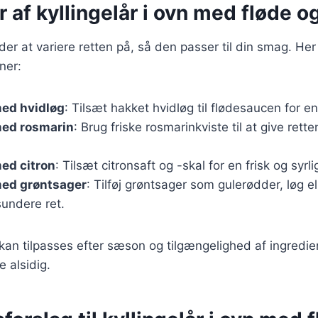
r af kyllingelår i ovn med fløde o
r at variere retten på, så den passer til din smag. Her
ner:
med hvidløg
: Tilsæt hakket hvidløg til flødesaucen for e
med rosmarin
: Brug friske rosmarinkviste til at give rett
med citron
: Tilsæt citronsaft og -skal for en frisk og syrl
med grøntsager
: Tilføj grøntsager som gulerødder, løg ell
sundere ret.
 kan tilpasses efter sæson og tilgængelighed af ingredien
 alsidig.