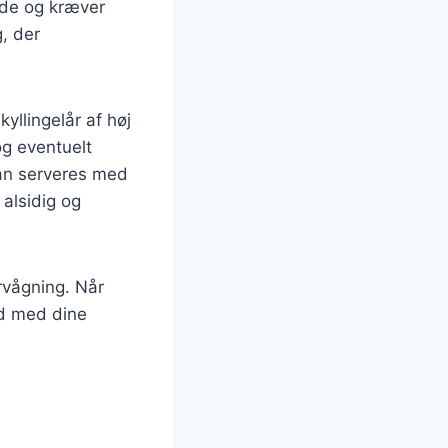
ede og kræver
, der
kyllingelår af høj
 og eventuelt
kan serveres med
n alsidig og
ervågning. Når
id med dine