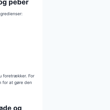
 og peber
ngredienser:
u foretrækker. For
n for at gøre den
løde og