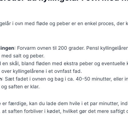
ingelår i ovn med fløde og peber er en enkel proces, der 
lingen
: Forvarm ovnen til 200 grader. Pensl kyllingelåre
 med salt og peber.
 I en skål, bland fløden med ekstra peber og eventuelle 
ver kyllingelårene i et ovnfast fad.
n
: Sæt fadet i ovnen og bag i ca. 40-50 minutter, eller in
g saften er klar.
e er færdige, kan du lade dem hvile i et par minutter, in
 at saften forbliver i kødet, hvilket gør det mere saftigt