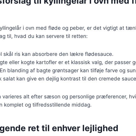
forslag til kyllingelår i ovn med 
llingelår i ovn med fløde og peber, er det vigtigt at tæn
ag til, hvad du kan servere til retten:
el skål ris kan absorbere den lækre flødesauce.
gte eller kogte kartofler er et klassisk valg, der passer go
 En blanding af bagte grøntsager kan tilføje farve og sun
sk salat kan give en dejlig kontrast til den cremede sauce
n varieres alt efter sæson og personlige præferencer, hvi
n komplet og tilfredsstillende middag.
ende ret til enhver lejlighed