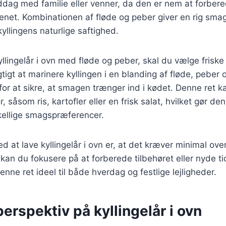
iddag med familie eller venner, da den er nem at forber
kenet. Kombinationen af fløde og peber giver en rig smag
llingens naturlige saftighed.
yllingelår i ovn med fløde og peber, skal du vælge friske 
igtigt at marinere kyllingen i en blanding af fløde, peber
for at sikre, at smagen trænger ind i kødet. Denne ret 
r, såsom ris, kartofler eller en frisk salat, hvilket gør de
rskellige smagspræferencer.
ed at lave kyllingelår i ovn er, at det kræver minimal ov
, kan du fokusere på at forberede tilbehøret eller nyde t
nne ret ideel til både hverdag og festlige lejligheder.
perspektiv på kyllingelår i ovn