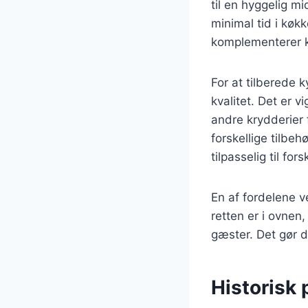
til en hyggelig m
minimal tid i køk
komplementerer ky
For at tilberede k
kvalitet. Det er v
andre krydderier 
forskellige tilbehø
tilpasselig til fo
En af fordelene v
retten er i ovnen
gæster. Det gør de
Historisk 