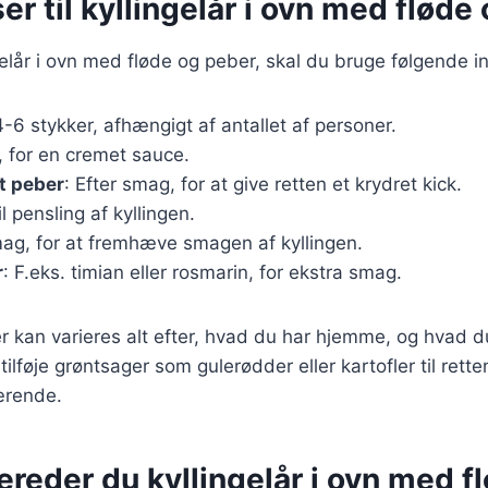
er til kyllingelår i ovn med fløde
ngelår i ovn med fløde og peber, skal du bruge følgende i
4-6 stykker, afhængigt af antallet af personer.
l, for en cremet sauce.
t peber
: Efter smag, for at give retten et krydret kick.
il pensling af kyllingen.
mag, for at fremhæve smagen af kyllingen.
r
: F.eks. timian eller rosmarin, for ekstra smag.
r kan varieres alt efter, hvad du har hjemme, og hvad d
lføje grøntsager som gulerødder eller kartofler til rette
ærende.
ereder du kyllingelår i ovn med f