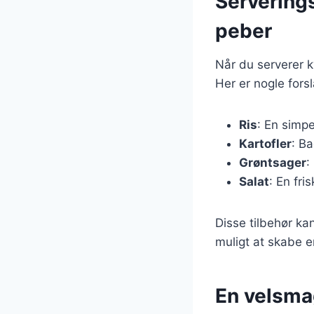
Serverings
peber
Når du serverer ky
Her er nogle forsl
Ris
: En simp
Kartofler
: Ba
Grøntsager
:
Salat
: En fri
Disse tilbehør ka
muligt at skabe e
En velsmag