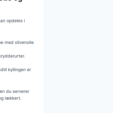
kan opdeles i
ne med olivenolie
krydderurter.
dtil kyllingen er
den du serverer
 og lækkert.