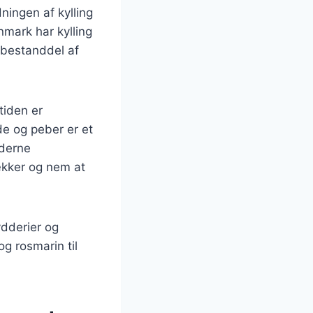
ningen af kylling
nmark har kylling
t bestanddel af
tiden er
de og peber er et
oderne
ækker og nem at
rydderier og
g rosmarin til