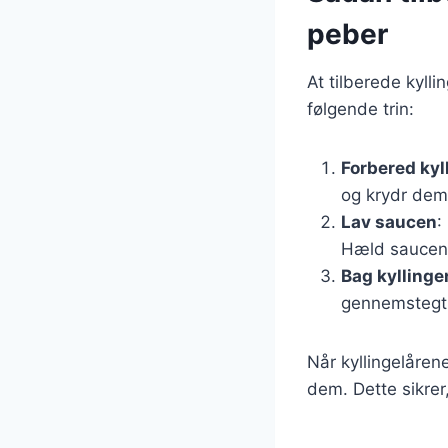
peber
At tilberede kyll
følgende trin:
Forbered kyl
og krydr dem
Lav saucen
:
Hæld saucen o
Bag kyllinge
gennemstegt o
Når kyllingelåren
dem. Dette sikrer,