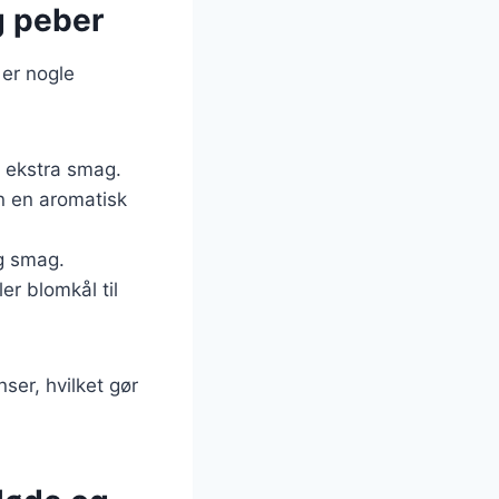
g peber
 er nogle
n ekstra smag.
en en aromatisk
ig smag.
er blomkål til
ser, hvilket gør