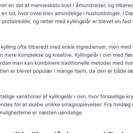
æret en del af menneskets kost i århundreder, og tilbered
 en tid, hvor ovne blev almindelige i husholdninger. I Da
proteinkilde, og retter med kyllingelår er blevet en fas
v kylling ofte tilberedt med enkle ingredienser, men med 
et mere komplekse og kreative. Kyllingelår i ovn med flø
rdan man kan kombinere traditionelle metoder med m
etten er blevet populær i mange hjem, da den er både l
tallige variationer af kyllingelår i ovn, hvor forskellige k
ndes for at skabe unikke smagsoplevelser. Fra hvidløg o
 mulighederne er næsten uendelige.