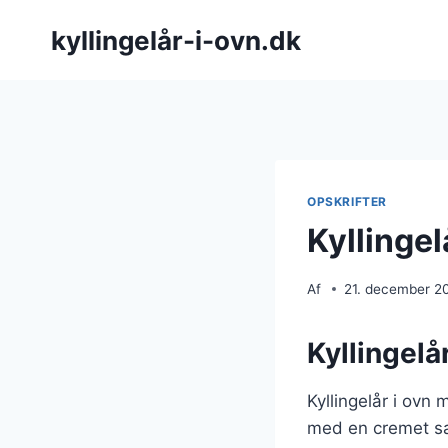
Fortsæt
kyllingelår-i-ovn.dk
til
indhold
OPSKRIFTER
Kyllingel
Af
21. december 2
Kyllingelå
Kyllingelår i ovn 
med en cremet sau