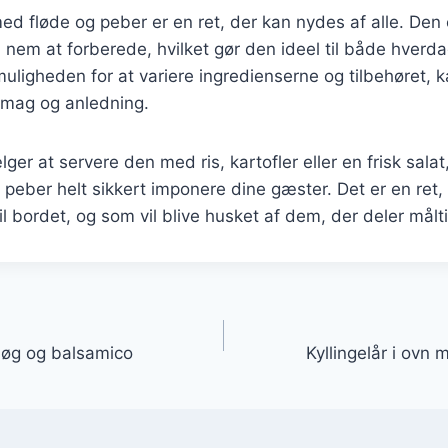
 med fløde og peber er en ret, der kan nydes af alle. Den 
nem at forberede, hvilket gør den ideel til både hverda
muligheden for at variere ingredienserne og tilbehøret, k
 smag og anledning.
r at servere den med ris, kartofler eller en frisk salat, v
peber helt sikkert imponere dine gæster. Det er en ret,
l bordet, og som vil blive husket af dem, der deler målt
gation
 løg og balsamico
Kyllingelår i ovn 