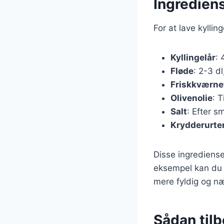
Ingrediens
For at lave kylli
Kyllingelår
: 
Fløde
: 2-3 d
Friskkværne
Olivenolie
: T
Salt
: Efter s
Krydderurte
Disse ingrediense
eksempel kan du ti
mere fyldig og n
Sådan tilb