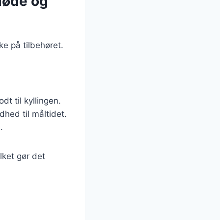
fløde og
ke på tilbehøret.
dt til kyllingen.
dhed til måltidet.
.
lket gør det