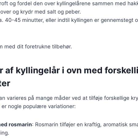
groft og fordel den over kyllingelårene sammen med hakk
e over og krydr med salt og peber.
a. 40-45 minutter, eller indtil kyllingen er gennemstegt 
m med dit foretrukne tilbehør.
r af kyllingelår i ovn med forskell
ter
 kan varieres på mange måder ved at tilføje forskellige k
er nogle populære variationer:
med rosmarin
: Rosmarin tilføjer en kraftig, aromatisk s
ling.