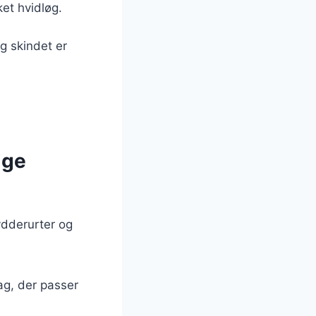
et hvidløg.
og skindet er
ige
rydderurter og
mag, der passer