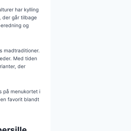
turer har kylling
, der går tilbage
lberedning og
rs madtraditioner.
heder. Med tiden
rianter, der
des på menukortet i
en favorit blandt
persille