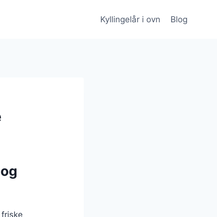
Kyllingelår i ovn
Blog
e
 og
 friske