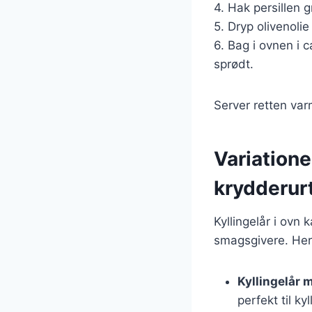
4. Hak persillen 
5. Dryp olivenoli
6. Bag i ovnen i c
sprødt.
Server retten var
Variatione
krydderur
Kyllingelår i ovn
smagsgivere. Her 
Kyllingelår 
perfekt til kyl