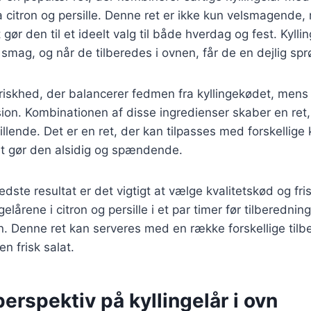
 citron og persille. Denne ret er ikke kun velsmagende
 gør den til et ideelt valg til både hverdag og fest. Kylli
mag, og når de tilberedes i ovnen, får de en dejlig spr
 friskhed, der balancerer fedmen fra kyllingekødet, mens 
on. Kombinationen af disse ingredienser skaber en ret,
illende. Det er en ret, der kan tilpasses med forskellige
et gør den alsidig og spændende.
dste resultat er det vigtigt at vælge kvalitetskød og fri
gelårene i citron og persille i et par timer før tilberednin
. Denne ret kan serveres med en række forskellige tilb
 en frisk salat.
perspektiv på kyllingelår i ovn