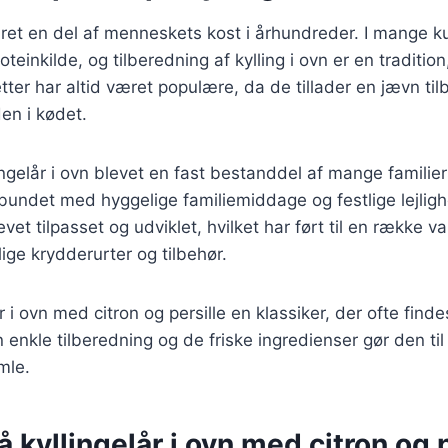
æret en del af menneskets kost i århundreder. I mange kul
oteinkilde, og tilberedning af kylling i ovn er en tradition
etter har altid været populære, da de tillader en jævn ti
en i kødet.
ingelår i ovn blevet en fast bestanddel af mange familie
rbundet med hyggelige familiemiddage og festlige lejlig
evet tilpasset og udviklet, hvilket har ført til en række va
lige krydderurter og tilbehør.
år i ovn med citron og persille en klassiker, der ofte fin
enkle tilberedning og de friske ingredienser gør den til 
mle.
å kyllingelår i ovn med citron og 