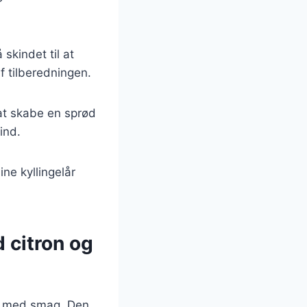
skindet til at
f tilberedningen.
at skabe en sprød
ind.
ne kyllingelår
 citron og
hed med smag. Den