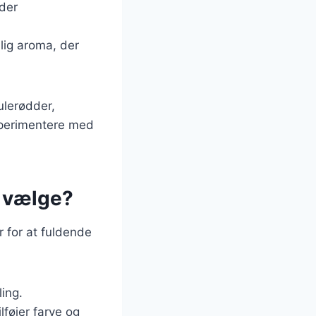
 der
jlig aroma, der
ulerødder,
ksperimentere med
n vælge?
ør for at fuldende
ling.
lføjer farve og