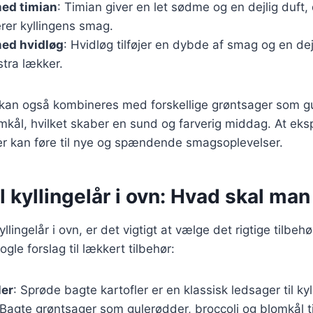
med timian
: Timian giver en let sødme og en dejlig duft,
er kyllingens smag.
med hvidløg
: Hvidløg tilføjer en dybde af smag og en de
stra lækker.
r kan også kombineres med forskellige grøntsager som g
lomkål, hvilket skaber en sund og farverig middag. At e
er kan føre til nye og spændende smagsoplevelser.
il kyllingelår i ovn: Hvad skal ma
llingelår i ovn, er det vigtigt at vælge det rigtige tilbeh
ogle forslag til lækkert tilbehør:
ler
: Sprøde bagte kartofler er en klassisk ledsager til kyl
 Bagte grøntsager som gulerødder, broccoli og blomkål ti