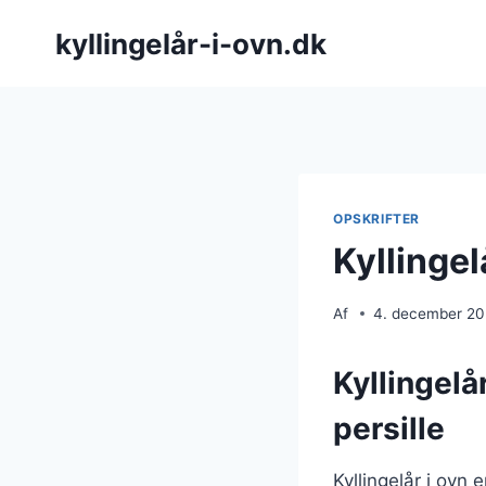
Fortsæt
kyllingelår-i-ovn.dk
til
indhold
OPSKRIFTER
Kyllingel
Af
4. december 2
Kyllingelå
persille
Kyllingelår i ovn 