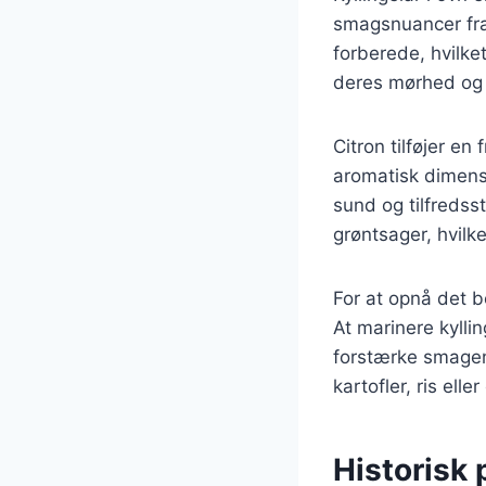
smagsnuancer fra
forberede, hvilket
deres mørhed og s
Citron tilføjer en
aromatisk dimensi
sund og tilfredsst
grøntsager, hvilk
For at opnå det be
At marinere kyllin
forstærke smagen
kartofler, ris eller
Historisk 