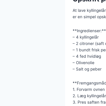
At lave kyllingelå
er en simpel opsk
**Ingredienser:**
– 4 kyllingelår
– 2 citroner (saft 
– 1 bundt frisk per
– 4 fed hvidløg
– Olivenolie
– Salt og peber
**Fremgangsmåd
1. Forvarm ovnen 
2. Læg kyllingelår
3. Pres saften fra