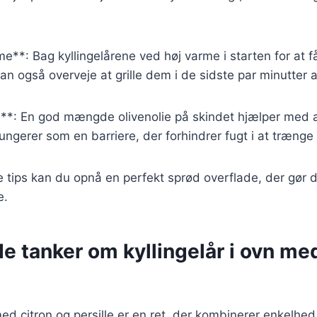
e**: Bag kyllingelårene ved høj varme i starten for at få 
kan også overveje at grille dem i de sidste par minutter a
ie**: En god mængde olivenolie på skindet hjælper med 
fungerer som en barriere, der forhindrer fugt i at trænge 
e tips kan du opnå en perfekt sprød overflade, der gør di
e.
e tanker om kyllingelår i ovn med
 med citron og persille er en ret, der kombinerer enkel