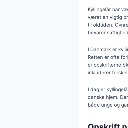
Kyllingelår har v
været en vigtig pr
til oldtiden. Ovnr
bevarer saftighed
I Danmark er kyll
Retten er ofte fo
er opskrifterne bl
inkluderer forskel
I dag er kyllingel
danske hjem. Den 
både unge og ga
Opskrift p