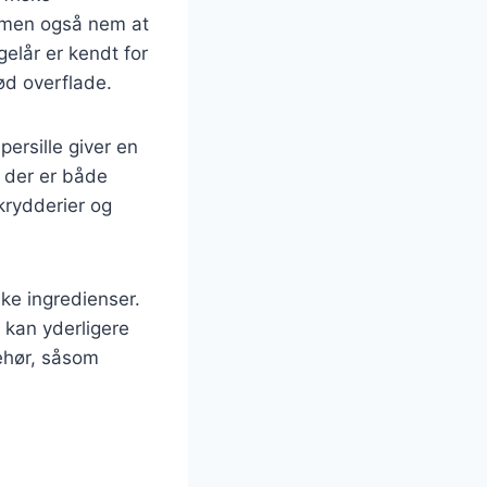
, men også nem at
ngelår er kendt for
ød overflade.
persille giver en
 der er både
 krydderier og
ske ingredienser.
g kan yderligere
ehør, såsom