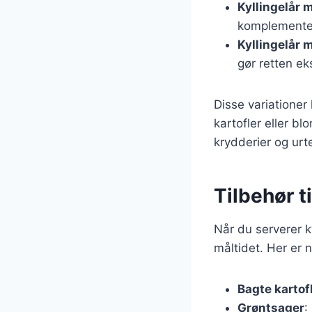
Kyllingelår 
komplementer
Kyllingelår 
gør retten ek
Disse variatione
kartofler eller b
krydderier og urt
Tilbehør t
Når du serverer ky
måltidet. Her er n
Bagte kartof
Grøntsager
: