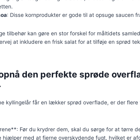
etten.
noa
: Disse kornprodukter er gode til at opsuge saucen fr
ige tilbehør kan gøre en stor forskel for måltidets saml
vej at inkludere en frisk salat for at tilføje en sprød te
t opnå den perfekte sprøde overfl
r
ine kyllingelår får en lækker sprød overflade, er der flere
lårene**: Før du krydrer dem, skal du sørge for at tørre
e hjælper med at fjerne overskydende fugt, hvilket er af