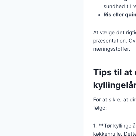
sundhed til r
Ris eller qui
At vælge det rigt
præsentation. Over
næringsstoffer.
Tips til a
kyllingelå
For at sikre, at d
følge:
1. **Tør kyllinge
køkkenrulle. Dett