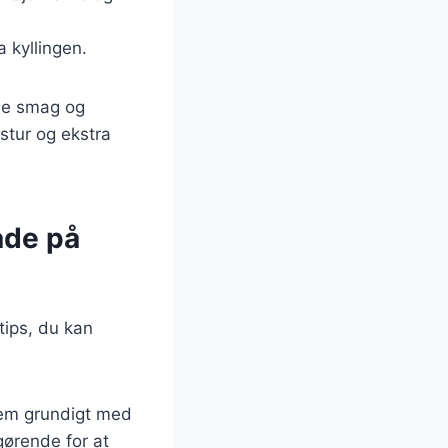
a kyllingen.
ede smag og
kstur og ekstra
ade på
 tips, du kan
 dem grundigt med
gørende for at