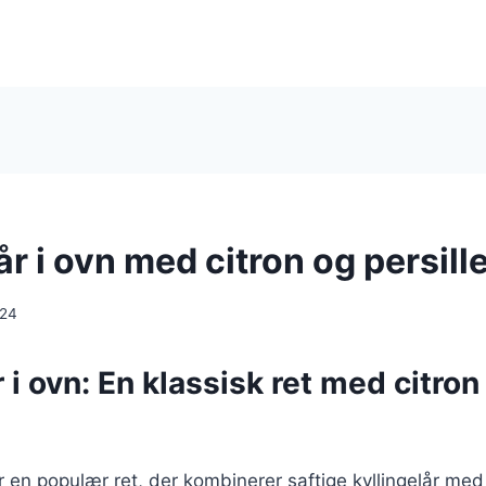
år i ovn med citron og persill
024
r i ovn: En klassisk ret med citron
er en populær ret, der kombinerer saftige kyllingelår med