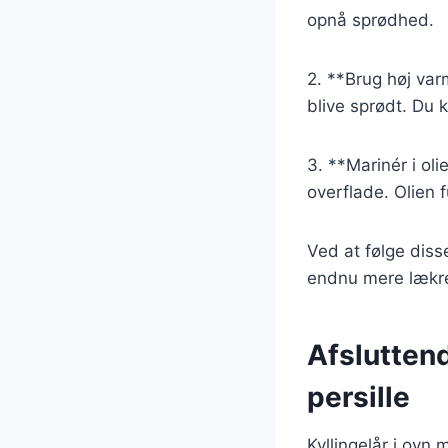
opnå sprødhed.
2. **Brug høj varm
blive sprødt. Du 
3. **Marinér i ol
overflade. Olien 
Ved at følge diss
endnu mere lækr
Afsluttend
persille
Kyllingelår i ovn