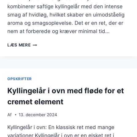
kombinerer saftige kyllingelår med den intense
smag af hvidløg, hvilket skaber en uimodståelig
aroma og smagsoplevelse. Det er en ret, der er
nem at forberede og kræver minimal tid…
KYLLINGELÅR
LÆS MERE
I
OVN
MED
HVIDLØG
OPSKRIFTER
Kyllingelår i ovn med fløde for et
cremet element
Af
13. december 2024
Kyllingelår i ovn: En klassisk ret med mange
variationer Kyllingelår i ovn er en elsket ret i