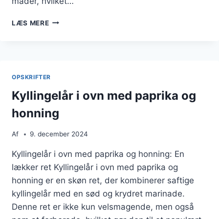
måder, hvilket…
KYLLINGELÅR
LÆS MERE
I
OVN
MED
RIS
OG
OPSKRIFTER
OLIVENOLIE
Kyllingelår i ovn med paprika og
honning
Af
9. december 2024
Kyllingelår i ovn med paprika og honning: En
lækker ret Kyllingelår i ovn med paprika og
honning er en skøn ret, der kombinerer saftige
kyllingelår med en sød og krydret marinade.
Denne ret er ikke kun velsmagende, men også