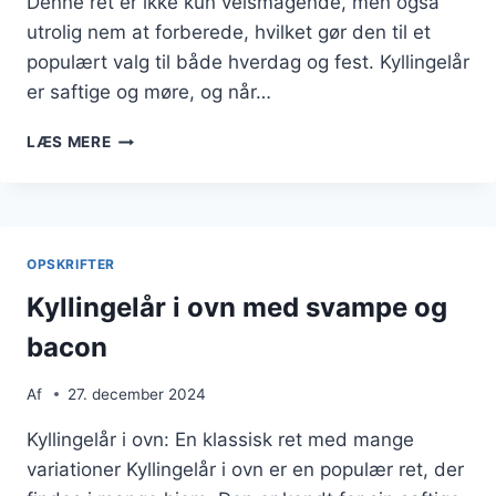
Denne ret er ikke kun velsmagende, men også
utrolig nem at forberede, hvilket gør den til et
populært valg til både hverdag og fest. Kyllingelår
er saftige og møre, og når…
KYLLINGELÅR
LÆS MERE
I
OVN
MED
KRYDDERURTER
OPSKRIFTER
Kyllingelår i ovn med svampe og
bacon
Af
27. december 2024
Kyllingelår i ovn: En klassisk ret med mange
variationer Kyllingelår i ovn er en populær ret, der