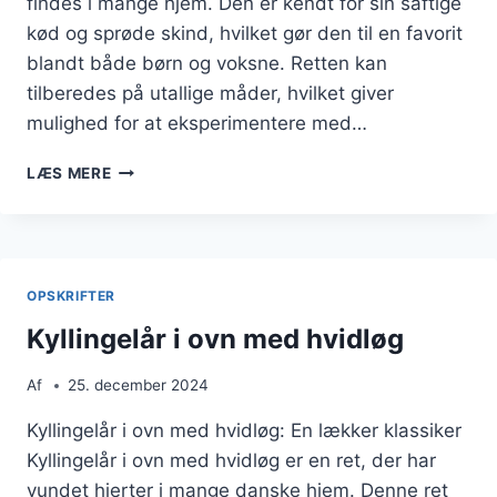
findes i mange hjem. Den er kendt for sin saftige
kød og sprøde skind, hvilket gør den til en favorit
blandt både børn og voksne. Retten kan
tilberedes på utallige måder, hvilket giver
mulighed for at eksperimentere med…
KYLLINGELÅR
LÆS MERE
I
OVN
MED
SVAMPE
OG
OPSKRIFTER
BACON
Kyllingelår i ovn med hvidløg
Af
25. december 2024
Kyllingelår i ovn med hvidløg: En lækker klassiker
Kyllingelår i ovn med hvidløg er en ret, der har
vundet hjerter i mange danske hjem. Denne ret