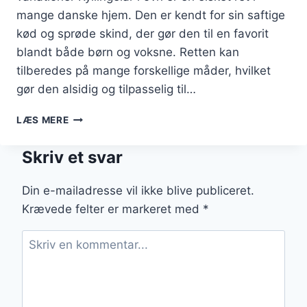
mange danske hjem. Den er kendt for sin saftige
kød og sprøde skind, der gør den til en favorit
blandt både børn og voksne. Retten kan
tilberedes på mange forskellige måder, hvilket
gør den alsidig og tilpasselig til…
KYLLINGELÅR
LÆS MERE
I
OVN
Skriv et svar
MED
FLØDE
FOR
Din e-mailadresse vil ikke blive publiceret.
ET
Krævede felter er markeret med
*
CREMET
ELEMENT