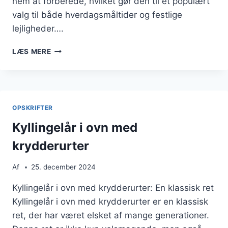
nem at forberede, hvilket gør den til et populært
valg til både hverdagsmåltider og festlige
lejligheder….
KYLLINGELÅR
LÆS MERE
I
OVN
MED
PAPRIKA
OG
OPSKRIFTER
HONNING
Kyllingelår i ovn med
krydderurter
Af
25. december 2024
Kyllingelår i ovn med krydderurter: En klassisk ret
Kyllingelår i ovn med krydderurter er en klassisk
ret, der har været elsket af mange generationer.