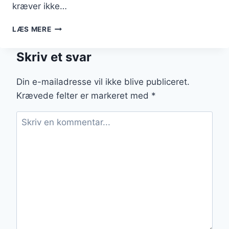
kræver ikke…
KYLLINGELÅR
LÆS MERE
I
OVN
Skriv et svar
MED
KRYDDERURTER
Din e-mailadresse vil ikke blive publiceret.
Krævede felter er markeret med
*