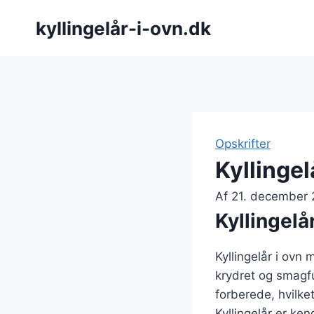
Fortsæt
kyllingelår-i-ovn.dk
til
indhold
Opskrifter
Kyllingel
Af
21. december
Kyllingelå
Kyllingelår i ovn 
krydret og smagf
forberede, hvilket
Kyllingelår er ke