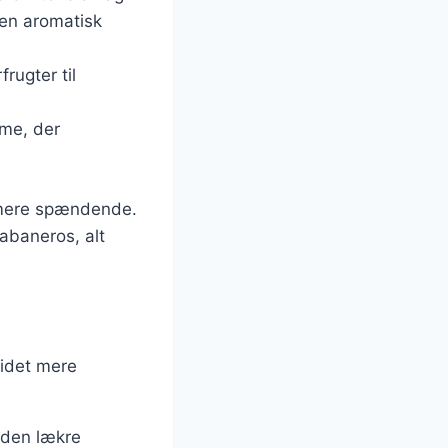
 en aromatisk
rugter til
dme, der
u mere spændende.
habaneros, alt
tidet mere
e den lækre