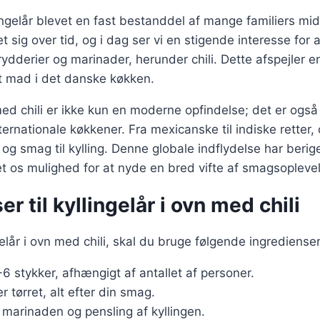
ingelår blevet en fast bestanddel af mange familiers m
t sig over tid, og i dag ser vi en stigende interesse for
rydderier og marinader, herunder chili. Dette afspejler 
 mad i det danske køkken.
 med chili er ikke kun en moderne opfindelse; det er også
ernationale køkkener. Fra mexicanske til indiske retter, 
me og smag til kylling. Denne globale indflydelse har ber
t os mulighed for at nyde en bred vifte af smagsoplevel
r til kyllingelår i ovn med chili
gelår i ovn med chili, skal du bruge følgende ingredienser
-6 stykker, afhængigt af antallet af personer.
ler tørret, alt efter din smag.
l marinaden og pensling af kyllingen.