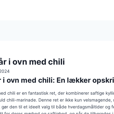
år i ovn med chili
 2024
r i ovn med chili: En lækker opskri
med chili er en fantastisk ret, der kombinerer saftige kyl
uld chili-marinade. Denne ret er ikke kun velsmagende
 gør den til et ideelt valg til både hverdagsmåltider og fe
ndt for deres mørhed og saftighed, og når de tilberedes i