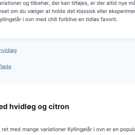
ationer og tilbehør, der kan tilføjes, er der altid nye 
nset om du vælger at holde det klassisk eller eksperim
yllingelår i ovn med chili forblive en tidløs favorit.
gation
hvidløg
fløde
ed hvidløg og citron
sk ret med mange variationer Kyllingelår i ovn er en popu