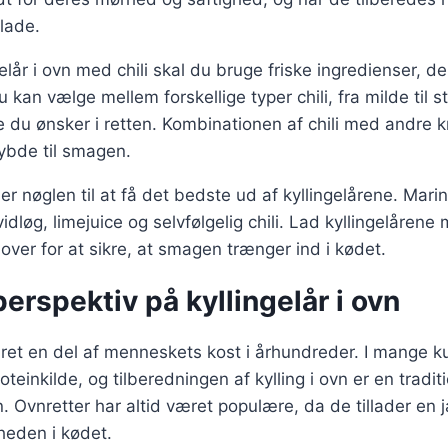
flade.
gelår i ovn med chili skal du bruge friske ingredienser, d
 kan vælge mellem forskellige typer chili, fra milde til st
du ønsker i retten. Kombinationen af chili med andre k
dybde til smagen.
r nøglen til at få det bedste ud af kyllingelårene. Mar
idløg, limejuice og selvfølgelig chili. Lad kyllingelårene 
 over for at sikre, at smagen trænger ind i kødet.
perspektiv på kyllingelår i ovn
æret en del af menneskets kost i århundreder. I mange kul
oteinkilde, og tilberedningen af kylling i ovn er en tradit
en. Ovnretter har altid været populære, da de tillader en
heden i kødet.