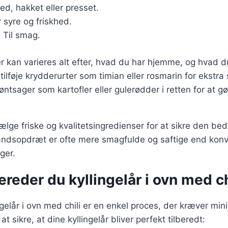
fed, hakket eller presset.
r syre og friskhed.
: Til smag.
r kan varieres alt efter, hvad du har hjemme, og hvad d
ilføje krydderurter som timian eller rosmarin for ekstr
øntsager som kartofler eller gulerødder i retten for at 
 vælge friske og kvalitetsingredienser for at sikre den be
rilandsopdræt er ofte mere smagfulde og saftige end konv
ger.
ereder du kyllingelår i ovn med ch
ingelår i ovn med chili er en enkel proces, der kræver min
 at sikre, at dine kyllingelår bliver perfekt tilberedt: