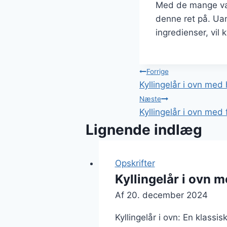
Med de mange vari
denne ret på. Ua
ingredienser, vil k
Indlægsnavi
Forrige
Kyllingelår i ovn med 
Næste
Kyllingelår i ovn med 
Lignende indlæg
Opskrifter
Kyllingelår i ovn m
Af
20. december 2024
Kyllingelår i ovn: En klassi