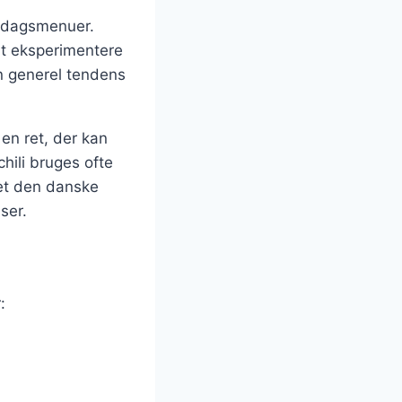
iddagsmenuer.
 at eksperimentere
en generel tendens
 en ret, der kan
chili bruges ofte
iget den danske
ser.
: