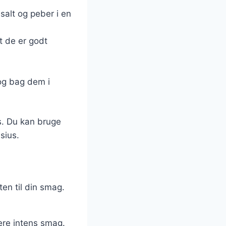
 salt og peber i en
t de er godt
og bag dem i
es. Du kan bruge
sius.
ten til din smag.
mere intens smag.