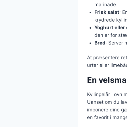
marinade.
Frisk salat
: E
krydrede kylli
Yoghurt eller
den er for stæ
Brød
: Server 
At præsentere ret
urter eller limebå
En velsmag
Kyllingelår i ovn 
Uanset om du laver
imponere dine gæ
en favorit i mang