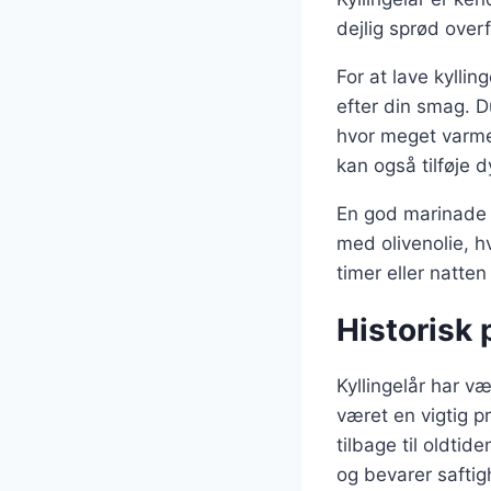
dejlig sprød over
For at lave kyllin
efter din smag. Du
hvor meget varme 
kan også tilføje 
En god marinade e
med olivenolie, hv
timer eller natten
Historisk 
Kyllingelår har v
været en vigtig pr
tilbage til oldtid
og bevarer saftig