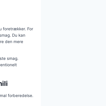
u foretrækker. For
a smag. Du kan
gøre den mere
dste smag.
entionelt
ili
imal forberedelse.