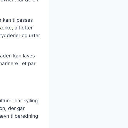
er kan tilpasses
ærke, alt efter
rydderier og urter
inaden kan laves
marinere i et par
turer har kylling
ion, der går
 jævn tilberedning