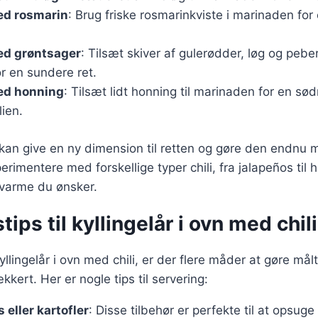
ed rosmarin
: Brug friske rosmarinkviste i marinaden for
ed grøntsager
: Tilsæt skiver af gulerødder, løg og peberf
r en sundere ret.
med honning
: Tilsæt lidt honning til marinaden for en sø
lien.
r kan give en ny dimension til retten og gøre den endn
rimentere med forskellige typer chili, fra jalapeños til 
 varme du ønsker.
ips til kyllingelår i ovn med chili
yllingelår i ovn med chili, er der flere måder at gøre mål
kert. Her er nogle tips til servering:
 eller kartofler
: Disse tilbehør er perfekte til at opsug