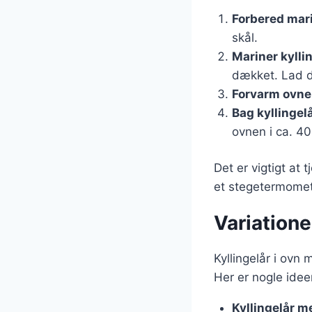
Forbered mar
skål.
Mariner kylli
dækket. Lad d
Forvarm ovne
Bag kyllingel
ovnen i ca. 40
Det er vigtigt at
et stegetermomete
Variationer
Kyllingelår i ovn 
Her er nogle ideer 
Kyllingelår m