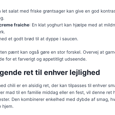
n let salat med friske grøntsager kan give en god kontras
ng.
 creme fraiche
: En klat yoghurt kan hjælpe med at mildn
rk.
med et godt brød til at dyppe i saucen.
ten pænt kan også gøre en stor forskel. Overvej at garn
de for et farverigt og appetitligt udseende.
ende ret til enhver lejlighed
med chili er en alsidig ret, der kan tilpasses til enhver sm
 mad til en familie middag eller en fest, vil denne ret h
ster. Den kombinerer enkelhed med dybde af smag, hvil
e hjem.