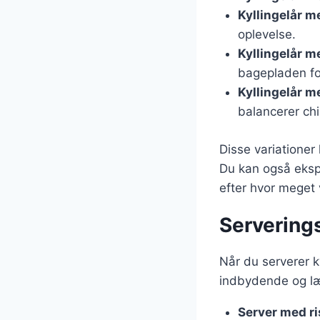
Kyllingelår m
oplevelse.
Kyllingelår m
bagepladen fo
Kyllingelår 
balancerer chi
Disse variatione
Du kan også ekspe
efter hvor meget
Serveringst
Når du serverer k
indbydende og læk
Server med ris