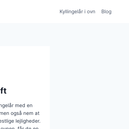
Kyllingelår i ovn
Blog
ft
lingelår med en
, men også nem at
stlige lejligheder.
 ovnen, får de en