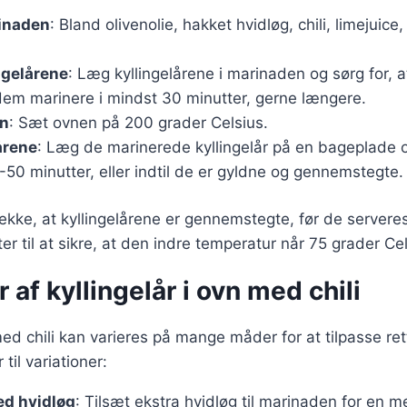
inaden
: Bland olivenolie, hakket hvidløg, chili, limejuice,
ngelårene
: Læg kyllingelårene i marinaden og sørg for, a
em marinere i mindst 30 minutter, gerne længere.
n
: Sæt ovnen på 200 grader Celsius.
årene
: Læg de marinerede kyllingelår på en bageplade 
-50 minutter, eller indtil de er gyldne og gennemstegte.
 tjekke, at kyllingelårene er gennemstegte, før de server
r til at sikre, at den indre temperatur når 75 grader Cel
 af kyllingelår i ovn med chili
med chili kan varieres på mange måder for at tilpasse ret
til variationer:
ed hvidløg
: Tilsæt ekstra hvidløg til marinaden for en 