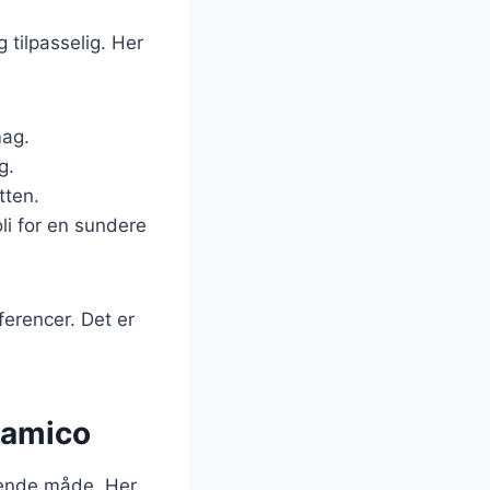
 tilpasselig. Her
mag.
g.
tten.
oli for en sundere
ferencer. Det er
lsamico
ydende måde. Her