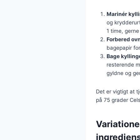
Marinér kyll
og krydderurt
1 time, gerne
Forbered ov
bagepapir fo
Bage kylling
resterende ma
gyldne og ge
Det er vigtigt at
på 75 grader Cels
Variatione
ingredien