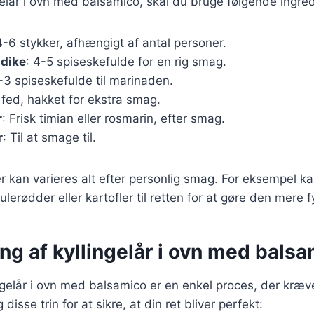
ngelår i ovn med balsamico, skal du bruge følgende ingre
4-6 stykker, afhængigt af antal personer.
dike
: 4-5 spiseskefulde for en rig smag.
2-3 spiseskefulde til marinaden.
 fed, hakket for ekstra smag.
r
: Frisk timian eller rosmarin, efter smag.
r
: Til at smage til.
r kan varieres alt efter personlig smag. For eksempel kan
erødder eller kartofler til retten for at gøre den mere f
ng af kyllingelår i ovn med bals
ingelår i ovn med balsamico er en enkel proces, der kræv
disse trin for at sikre, at din ret bliver perfekt: