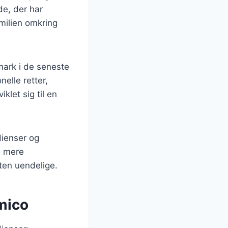
de, der har
amilien omkring
mark i de seneste
nelle retter,
klet sig til en
edienser og
l mere
ten uendelige.
amico