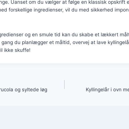
nge. Uanset om du vælger at følge en klassisk opskrift e
ed forskellige ingredienser, vil du med sikkerhed impo
gredienser og en smule tid kan du skabe et lækkert målti
gang du planlægger et måltid, overvej at lave kyllingel
l ikke skuffe!
gation
rucola og syltede løg
Kyllingelår i ovn 