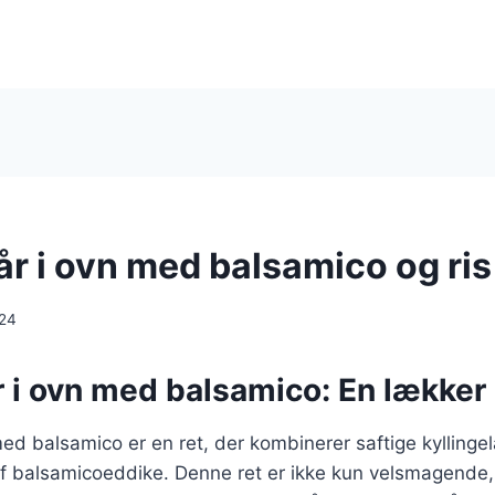
år i ovn med balsamico og ris
024
r i ovn med balsamico: En lækker 
 med balsamico er en ret, der kombinerer saftige kylling
af balsamicoeddike. Denne ret er ikke kun velsmagend