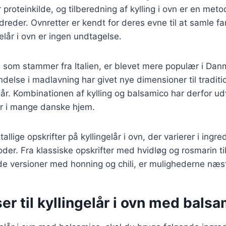
proteinkilde, og tilberedning af kylling i ovn er en meto
ndreder. Ovnretter er kendt for deres evne til at samle f
elår i ovn er ingen undtagelse.
 som stammer fra Italien, er blevet mere populær i Dan
delse i madlavning har givet nye dimensioner til traditio
år. Kombinationen af kylling og balsamico har derfor udvi
r i mange danske hjem.
tallige opskrifter på kyllingelår i ovn, der varierer i ingr
der. Fra klassiske opskrifter med hvidløg og rosmarin ti
e versioner med honning og chili, er mulighederne næs
er til kyllingelår i ovn med bals