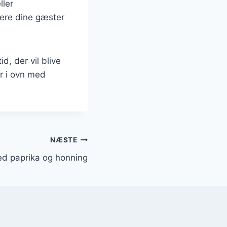
ller
nere dine gæster
d, der vil blive
år i ovn med
NÆSTE
med paprika og honning