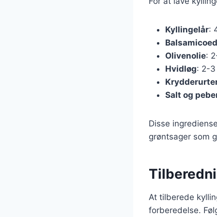
For at lave kylli
Kyllingelår
: 
Balsamicoed
Olivenolie
: 
Hvidløg
: 2-3
Krydderurte
Salt og pebe
Disse ingrediense
grøntsager som gul
Tilberedni
At tilberede kyll
forberedelse. Følg 