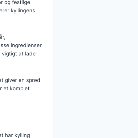
r og festlige
rer kyllingens
år,
isse ingredienser
vigtigt at lade
ket giver en sprød
or et komplet
t har kylling