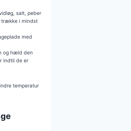
idløg, salt, peber
 trække i mindst
bageplade med
en og hæld den
 indtil de er
 indre temperatur
ige