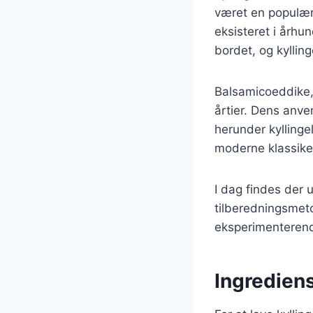
været en populær 
eksisteret i århu
bordet, og kylling
Balsamicoeddike,
årtier. Dens anven
herunder kyllingel
moderne klassike
I dag findes der u
tilberedningsmeto
eksperimenterend
Ingrediens