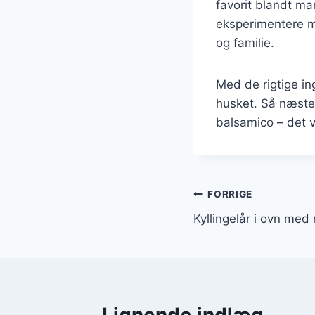
favorit blandt ma
eksperimentere m
og familie.
Med de rigtige in
husket. Så næste 
balsamico – det vi
Indlægsnavi
FORRIGE
Kyllingelår i ovn med 
Lignende indlæg