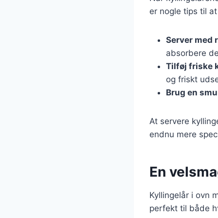
er nogle tips til 
Server med r
absorbere de
Tilføj friske
og friskt uds
Brug en smuk
At servere kylli
endnu mere specie
En velsmag
Kyllingelår i ov
perfekt til både 