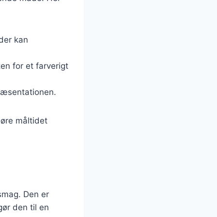
 der kan
en for et farverigt
 præsentationen.
øre måltidet
 smag. Den er
ør den til en