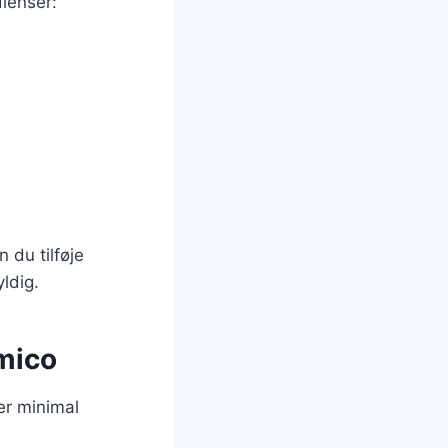
dienser:
 du tilføje
yldig.
amico
er minimal