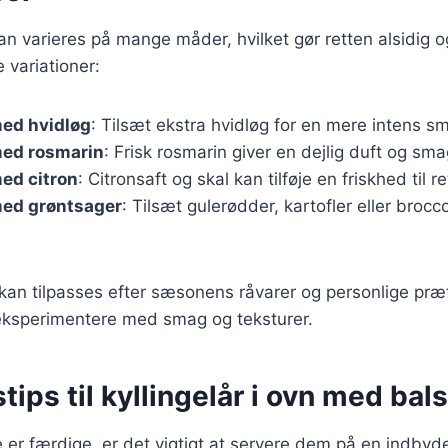
kan varieres på mange måder, hvilket gør retten alsidig og
 variationer:
med hvidløg
: Tilsæt ekstra hvidløg for en mere intens s
med rosmarin
: Frisk rosmarin giver en dejlig duft og sma
med citron
: Citronsaft og skal kan tilføje en friskhed til re
med grøntsager
: Tilsæt gulerødder, kartofler eller brocc
 kan tilpasses efter sæsonens råvarer og personlige præ
ksperimentere med smag og teksturer.
tips til kyllingelår i ovn med ba
e er færdige, er det vigtigt at servere dem på en indb