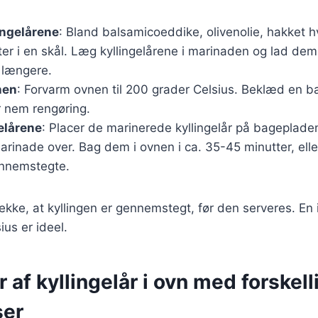
ingelårene
: Bland balsamicoeddike, olivenolie, hakket hv
er i en skål. Læg kyllingelårene i marinaden og lad dem
 længere.
nen
: Forvarm ovnen til 200 grader Celsius. Beklæd en 
r nem rengøring.
elårene
: Placer de marinerede kyllingelår på bageplad
rinade over. Bag dem i ovnen i ca. 35-45 minutter, eller
nnemstegte.
 tjekke, at kyllingen er gennemstegt, før den serveres. En
ius er ideel.
r af kyllingelår i ovn med forskell
ser