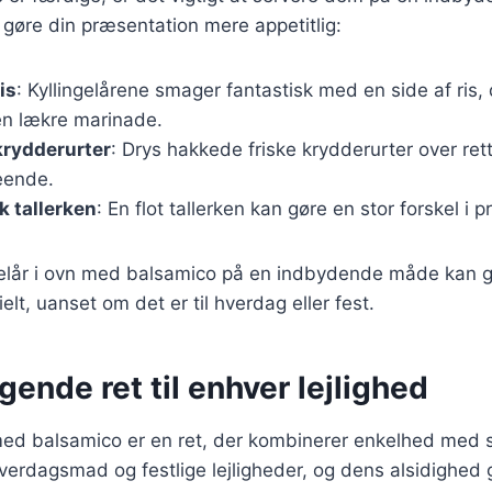
at gøre din præsentation mere appetitlig:
is
: Kyllingelårene smager fantastisk med en side af ris,
n lækre marinade.
 krydderurter
: Drys hakkede friske krydderurter over rett
eende.
 tallerken
: En flot tallerken kan gøre en stor forskel i
ngelår i ovn med balsamico på en indbydende måde kan g
lt, uanset om det er til hverdag eller fest.
ende ret til enhver lejlighed
n med balsamico er en ret, der kombinerer enkelhed med
hverdagsmad og festlige lejligheder, og dens alsidighed g