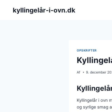
Fortsæt
kyllingelår-i-ovn.dk
til
indhold
OPSKRIFTER
Kyllingel
Af
9. december 2
Kyllingelå
Kyllingelår i ovn
og syrlige smag 