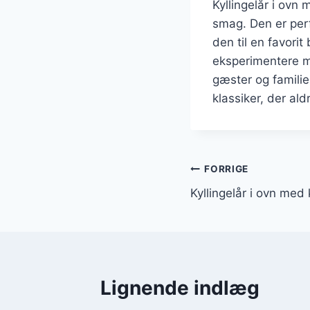
Kyllingelår i ovn
smag. Den er perf
den til en favori
eksperimentere me
gæster og familie.
klassiker, der ald
Indlægsnavi
FORRIGE
Kyllingelår i ovn med
Lignende indlæg