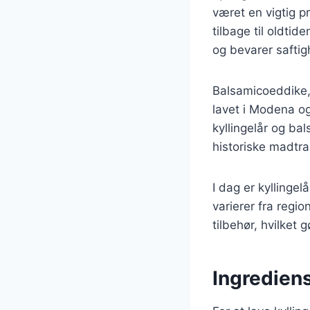
været en vigtig pr
tilbage til oldtid
og bevarer saftig
Balsamicoeddike, 
lavet i Modena og
kyllingelår og ba
historiske madtra
I dag er kyllinge
varierer fra regio
tilbehør, hvilket
Ingrediens