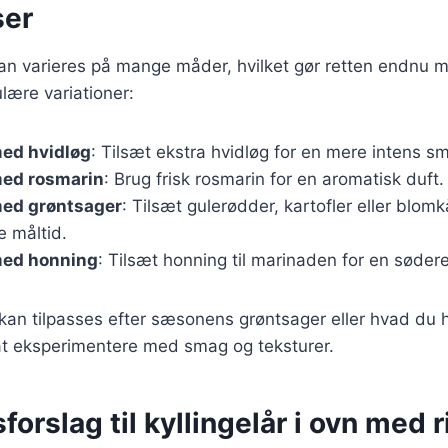
ser
n kan varieres på mange måder, hvilket gør retten endn
lære variationer:
med hvidløg
: Tilsæt ekstra hvidløg for en mere intens s
med rosmarin
: Brug frisk rosmarin for en aromatisk duft.
med grøntsager
: Tilsæt gulerødder, kartofler eller blomk
e måltid.
med honning
: Tilsæt honning til marinaden for en søder
 kan tilpasses efter sæsonens grøntsager eller hvad du
t eksperimentere med smag og teksturer.
forslag til kyllingelår i ovn med r