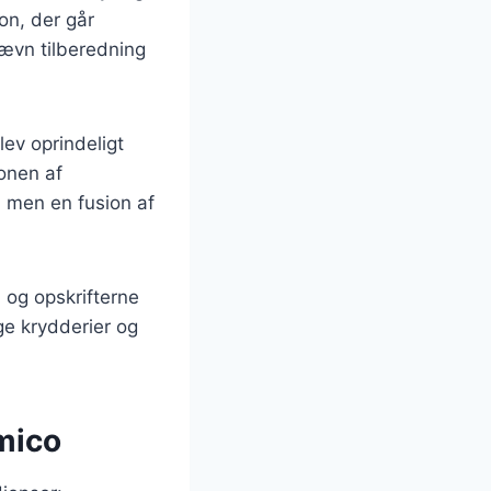
ion, der går
 jævn tilberedning
lev oprindeligt
onen af
, men en fusion af
 og opskrifterne
ige krydderier og
amico