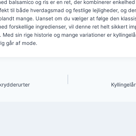
 med balsamico og ris er en ret, der kombinerer enkelh
ekt til både hverdagsmad og festlige lejligheder, og de
t blandt mange. Uanset om du vælger at følge den klassisk
d forskellige ingredienser, vil denne ret helt sikkert i
 Med sin rige historie og mange variationer er kyllingelår
rig går af mode.
gation
 krydderurter
Kyllingelå