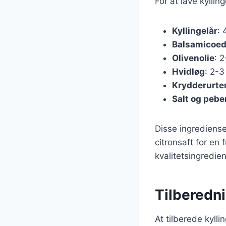
For at lave kylli
Kyllingelår
: 
Balsamicoed
Olivenolie
: 
Hvidløg
: 2-3
Krydderurte
Salt og pebe
Disse ingrediense
citronsaft for en 
kvalitetsingredie
Tilberedni
At tilberede kylli