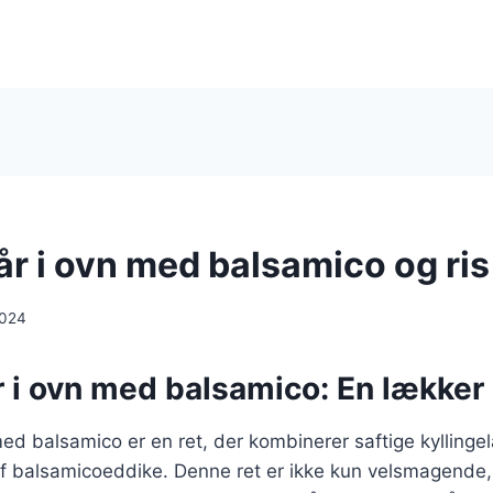
år i ovn med balsamico og ris
2024
r i ovn med balsamico: En lækker 
 med balsamico er en ret, der kombinerer saftige kylling
af balsamicoeddike. Denne ret er ikke kun velsmagend