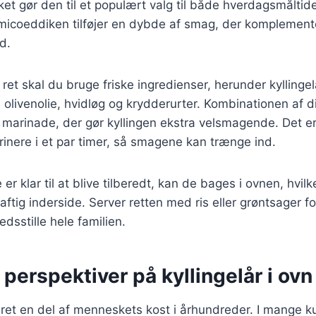
ket gør den til et populært valg til både hverdagsmåltide
amicoeddiken tilføjer en dybde af smag, der komplemente
d.
ret skal du bruge friske ingredienser, herunder kyllingel
olivenolie, hvidløg og krydderurter. Kombinationen af d
marinade, der gør kyllingen ekstra velsmagende. Det er 
rinere i et par timer, så smagene kan trænge ind.
 er klar til at blive tilberedt, kan de bages i ovnen, hvil
aftig inderside. Server retten med ris eller grøntsager f
fredsstille hele familien.
 perspektiver på kyllingelår i ovn
æret en del af menneskets kost i århundreder. I mange kul