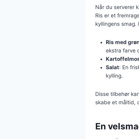
Når du serverer ky
Ris er et fremra
kyllingens smag. 
Ris med grø
ekstra farve 
Kartoffelmo
Salat
: En fri
kylling.
Disse tilbehør ka
skabe et måltid, d
En velsmag