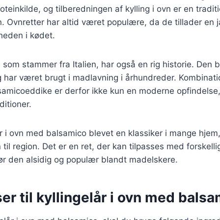
oteinkilde, og tilberedningen af kylling i ovn er en tradit
en. Ovnretter har altid været populære, da de tillader en
heden i kødet.
som stammer fra Italien, har også en rig historie. Den b
 har været brugt i madlavning i århundreder. Kombinati
lsamicoeddike er derfor ikke kun en moderne opfindelse
ditioner.
lår i ovn med balsamico blevet en klassiker i mange hjem,
n til region. Det er en ret, der kan tilpasses med forskell
 gør den alsidig og populær blandt madelskere.
er til kyllingelår i ovn med bals