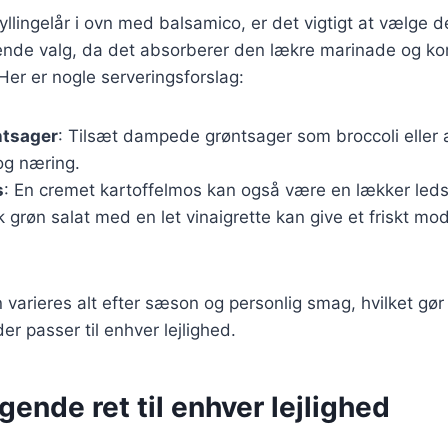
llingelår i ovn med balsamico, er det vigtigt at vælge de
gende valg, da det absorberer den lækre marinade og k
Her er nogle serveringsforslag:
ntsager
: Tilsæt dampede grøntsager som broccoli eller ær
og næring.
s
: En cremet kartoffelmos kan også være en lækker ledsag
sk grøn salat med en let vinaigrette kan give et friskt mods
n varieres alt efter sæson og personlig smag, hvilket gør
er passer til enhver lejlighed.
ende ret til enhver lejlighed