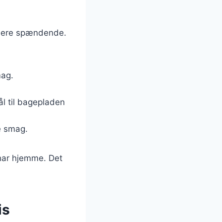
u mere spændende.
mag.
ål til bagepladen
e smag.
 har hjemme. Det
is