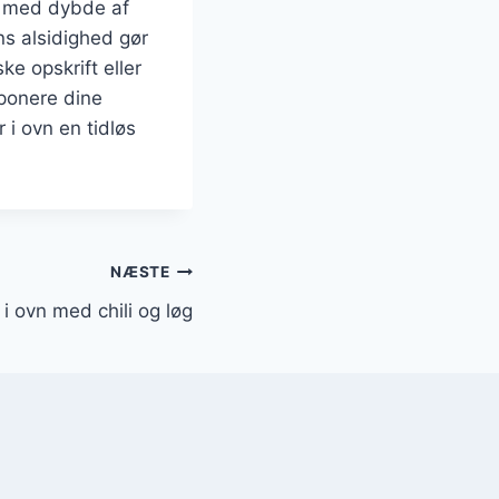
ed med dybde af
ns alsidighed gør
e opskrift eller
mponere dine
 i ovn en tidløs
NÆSTE
r i ovn med chili og løg