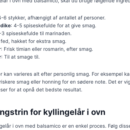
ngelår i ovn med balsamico, skal du bruge følgende ingre
4-6 stykker, afhængigt af antallet af personer.
dike
: 4-5 spiseskefulde for at give smag.
2-3 spiseskefulde til marinaden.
 fed, hakket for ekstra smag.
r
: Frisk timian eller rosmarin, efter smag.
r
: Til at smage til.
r kan varieres alt efter personlig smag. For eksempel kan
friskere smag eller honning for en sødere note. Det er vi
nser for at opnå det bedste resultat.
ngstrin for kyllingelår i ovn
ngelår i ovn med balsamico er en enkel proces. Følg disse 