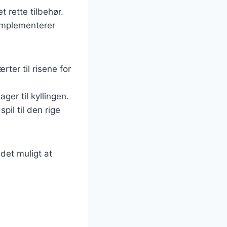
t rette tilbehør.
omplementerer
ter til risene for
er til kyllingen.
pil til den rige
 det muligt at