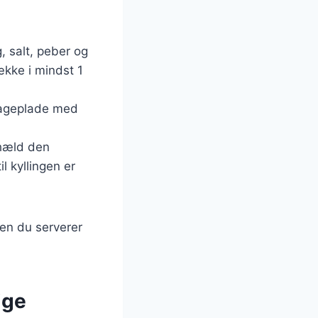
, salt, peber og
ække i mindst 1
bageplade med
 hæld den
l kyllingen er
den du serverer
ige