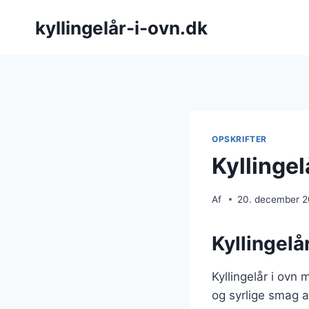
Fortsæt
kyllingelår-i-ovn.dk
til
indhold
OPSKRIFTER
Kyllingel
Af
20. december 
Kyllingelå
Kyllingelår i ovn
og syrlige smag 