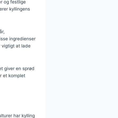
r og festlige
rer kyllingens
år,
isse ingredienser
vigtigt at lade
ket giver en sprød
or et komplet
turer har kylling