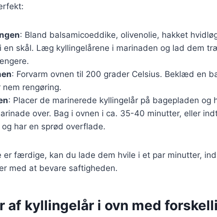
erfekt:
ingen
: Bland balsamicoeddike, olivenolie, hakket hvidløg
i en skål. Læg kyllingelårene i marinaden og lad dem tr
længere.
nen
: Forvarm ovnen til 200 grader Celsius. Beklæd en 
r nem rengøring.
en
: Placer de marinerede kyllingelår på bagepladen og
rinade over. Bag i ovnen i ca. 35-40 minutter, eller indti
og har en sprød overflade.
e er færdige, kan du lade dem hvile i et par minutter, in
er med at bevare saftigheden.
r af kyllingelår i ovn med forskell