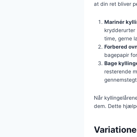
at din ret bliver p
Marinér kyll
krydderurter 
time, gerne 
Forbered ov
bagepapir fo
Bage kylling
resterende ma
gennemstegt 
Når kyllingelåren
dem. Dette hjælp
Variatione