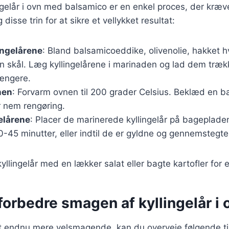
ingelår i ovn med balsamico er en enkel proces, der kræv
 disse trin for at sikre et vellykket resultat:
ingelårene
: Bland balsamicoeddike, olivenolie, hakket h
en skål. Læg kyllingelårene i marinaden og lad dem træk
længere.
nen
: Forvarm ovnen til 200 grader Celsius. Beklæd en 
r nem rengøring.
elårene
: Placer de marinerede kyllingelår på bageplad
0-45 minutter, eller indtil de er gyldne og gennemstegte
yllingelår med en lækker salat eller bagte kartofler for 
t forbedre smagen af kyllingelår i 
et endnu mere velsmagende, kan du overveje følgende ti