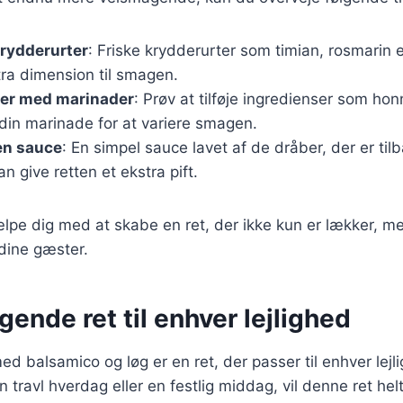
krydderurter
: Friske krydderurter som timian, rosmarin el
stra dimension til smagen.
er med marinader
: Prøv at tilføje ingredienser som hon
 din marinade for at variere smagen.
en sauce
: En simpel sauce lavet af de dråber, der er til
n give retten et ekstra pift.
ælpe dig med at skabe en ret, der ikke kun er lækker, m
dine gæster.
ende ret til enhver lejlighed
 med balsamico og løg er en ret, der passer til enhver le
n travl hverdag eller en festlig middag, vil denne ret helt