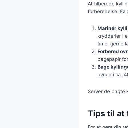
At tilberede kyll
forberedelse. Følg
Marinér kyll
krydderier i 
time, gerne 
Forbered ov
bagepapir fo
Bage kylling
ovnen i ca. 4
Server de bagte k
Tips til a
For at gøre din r