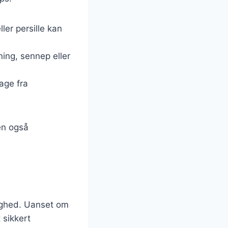
ler persille kan
ning, sennep eller
bage fra
en også
jlighed. Uanset om
 sikkert