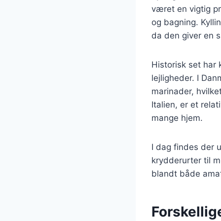
været en vigtig pr
og bagning. Kylli
da den giver en s
Historisk set har
lejligheder. I Dan
marinader, hvilk
Italien, er et rel
mange hjem.
I dag findes der u
krydderurter til m
blandt både amat
Forskellige