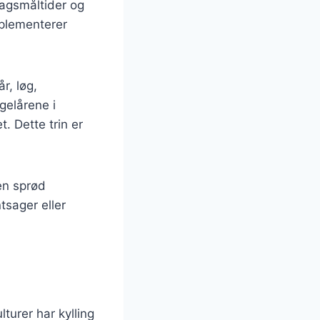
dagsmåltider og
mplementerer
r, løg,
ngelårene i
. Dette trin er
en sprød
tsager eller
turer har kylling