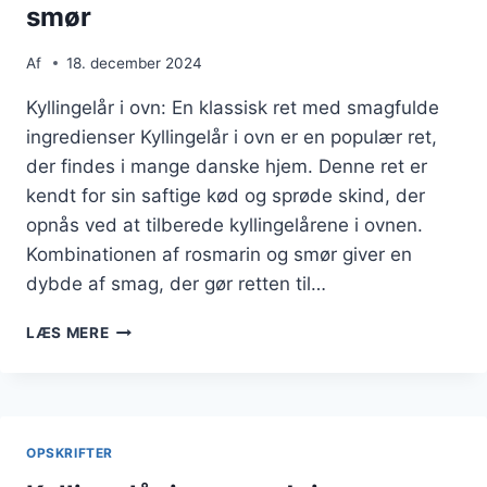
smør
Af
18. december 2024
Kyllingelår i ovn: En klassisk ret med smagfulde
ingredienser Kyllingelår i ovn er en populær ret,
der findes i mange danske hjem. Denne ret er
kendt for sin saftige kød og sprøde skind, der
opnås ved at tilberede kyllingelårene i ovnen.
Kombinationen af rosmarin og smør giver en
dybde af smag, der gør retten til…
KYLLINGELÅR
LÆS MERE
I
OVN
MED
ROSMARIN
OG
OPSKRIFTER
SMØR