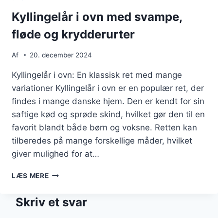
OLIVENOLIE
Kyllingelår i ovn med svampe,
fløde og krydderurter
Af
20. december 2024
Kyllingelår i ovn: En klassisk ret med mange
variationer Kyllingelår i ovn er en populær ret, der
findes i mange danske hjem. Den er kendt for sin
saftige kød og sprøde skind, hvilket gør den til en
favorit blandt både børn og voksne. Retten kan
tilberedes på mange forskellige måder, hvilket
giver mulighed for at…
KYLLINGELÅR
LÆS MERE
I
OVN
Skriv et svar
MED
SVAMPE,