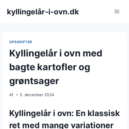
Fortsæt
kyllingelår-i-ovn.dk
til
indhold
OPSKRIFTER
Kyllingelår i ovn med
bagte kartofler og
grøntsager
Af
5. december 2024
Kyllingelår i ovn: En klassisk
ret med mange variationer