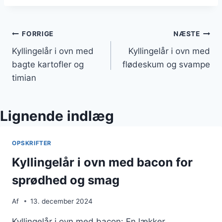
Indlægsnavigation
FORRIGE
NÆSTE
Kyllingelår i ovn med
Kyllingelår i ovn med
bagte kartofler og
flødeskum og svampe
timian
Lignende indlæg
OPSKRIFTER
Kyllingelår i ovn med bacon for
sprødhed og smag
Af
13. december 2024
Kyllingelår i ovn med bacon: En lækker