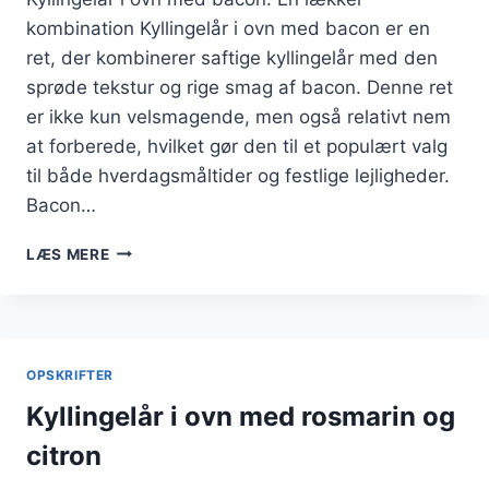
kombination Kyllingelår i ovn med bacon er en
ret, der kombinerer saftige kyllingelår med den
sprøde tekstur og rige smag af bacon. Denne ret
er ikke kun velsmagende, men også relativt nem
at forberede, hvilket gør den til et populært valg
til både hverdagsmåltider og festlige lejligheder.
Bacon…
KYLLINGELÅR
LÆS MERE
I
OVN
MED
BACON
FOR
OPSKRIFTER
SPRØDHED
OG
Kyllingelår i ovn med rosmarin og
SMAG
citron