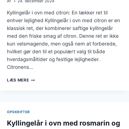
Af
24. december 2024
Kyllingelår i ovn med citron: En lækker ret til
enhver lejlighed Kyllingelår i ovn med citron er en
klassisk ret, der kombinerer saftige kyllingelår
med den friske smag af citron. Denne ret er ikke
kun velsmagende, men også nem at forberede,
hvilket gør den til et populært valg til både
hverdagsmåltider og festlige lejligheder.
Citronens…
KYLLINGELÅR
LÆS MERE
I
OVN
MED
CITRON
OPSKRIFTER
Kyllingelår i ovn med rosmarin og