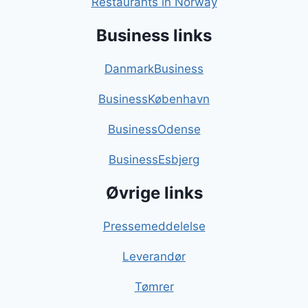
Restaurants in Norway
Business links
DanmarkBusiness
BusinessKøbenhavn
BusinessOdense
BusinessEsbjerg
Øvrige links
Pressemeddelelse
Leverandør
Tømrer