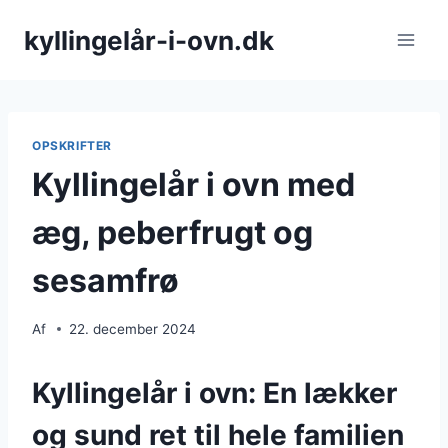
Fortsæt
kyllingelår-i-ovn.dk
til
indhold
OPSKRIFTER
Kyllingelår i ovn med
æg, peberfrugt og
sesamfrø
Af
22. december 2024
Kyllingelår i ovn: En lækker
og sund ret til hele familien