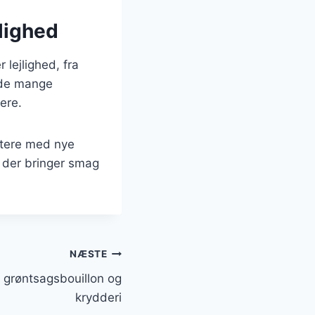
jlighed
 lejlighed, fra
 de mange
ere.
ntere med nye
t, der bringer smag
NÆSTE
d grøntsagsbouillon og
krydderi