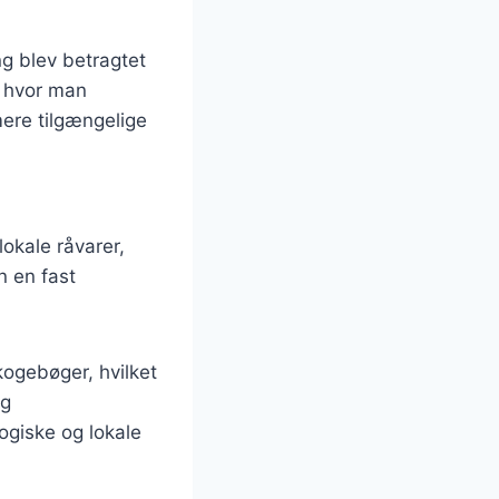
ing blev betragtet
, hvor man
mere tilgængelige
lokale råvarer,
vn en fast
ogebøger, hvilket
og
logiske og lokale