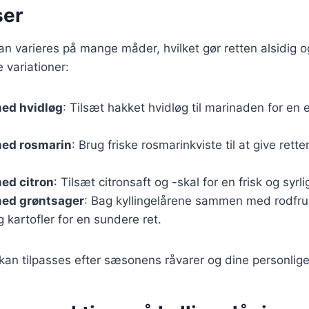
ser
kan varieres på mange måder, hvilket gør retten alsidig og
 variationer:
med hvidløg
: Tilsæt hakket hvidløg til marinaden for en
med rosmarin
: Brug friske rosmarinkviste til at give rett
med citron
: Tilsæt citronsaft og -skal for en frisk og syrl
med grøntsager
: Bag kyllingelårene sammen med rodfr
 kartofler for en sundere ret.
 kan tilpasses efter sæsonens råvarer og dine personlig