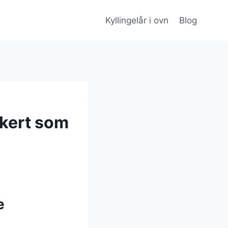
Kyllingelår i ovn
Blog
kkert som
e