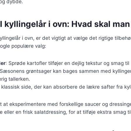
og dybde.
il kyllingelår i ovn: Hvad skal ma
llingelår i ovn, er det vigtigt at vælge det rigtige tilbeh
nogle populære valg:
ler
: Sprøde kartofler tilføjer en dejlig tekstur og smag til
 Sæsonens grøntsager kan bages sammen med kyllingen
rig tallerken.
n klassisk side, der kan absorbere de lækre safter fra kyl
t at eksperimentere med forskellige saucer og dressing
eller en frisk salatdressing, for at tilføje ekstra smag ti