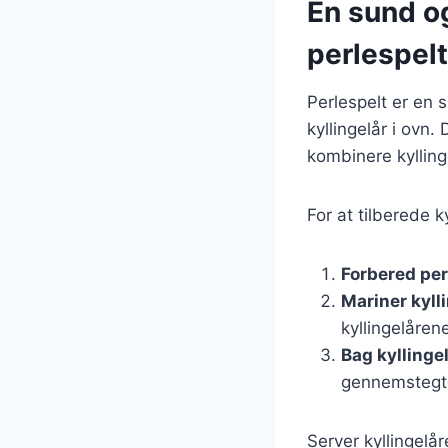
En sund o
perlespelt
Perlespelt er en 
kyllingelår i ovn. 
kombinere kylling
For at tilberede k
Forbered per
Mariner kyll
kyllingelåren
Bag kyllinge
gennemstegt
Server kyllingelår