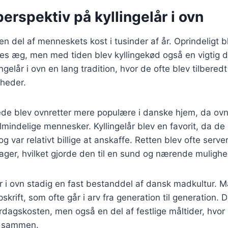
perspektiv på kyllingelår i ovn
en del af menneskets kost i tusinder af år. Oprindeligt bl
es æg, men med tiden blev kyllingekød også en vigtig de
gelår i ovn en lang tradition, hvor de ofte blev tilberedt
gheder.
rede blev ovnretter mere populære i danske hjem, da ov
almindelige mennesker. Kyllingelår blev en favorit, da de
g var relativt billige at anskaffe. Retten blev ofte serv
ger, hvilket gjorde den til en sund og nærende mulighe
lår i ovn stadig en fast bestanddel af dansk madkultur.
krift, som ofte går i arv fra generation til generation. D
rdagskosten, men også en del af festlige måltider, hvor
r sammen.