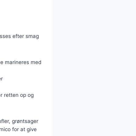
passes efter smag
rene marineres med
er
er retten op og
ofler, grøntsager
mico for at give