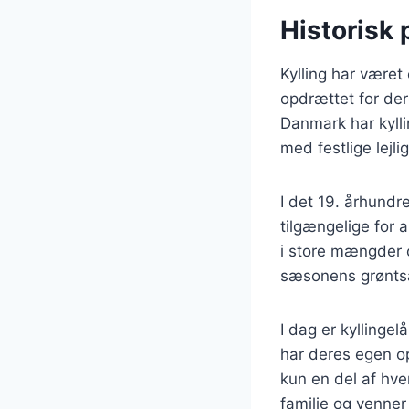
Historisk 
Kylling har været 
opdrættet for der
Danmark har kyllin
med festlige lejli
I det 19. århund
tilgængelige for 
i store mængder o
sæsonens grøntsa
I dag er kyllinge
har deres egen ops
kun en del af hve
familie og venne