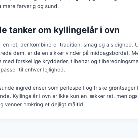
u mere farverig og sund.
e tanker om kyllingelår i ovn
 er en ret, der kombinerer tradition, smag og alsidighed.
berede dem, er de en sikker vinder på middagsbordet. M
 med forskellige krydderier, tilbehør og tilberedningsm
passer til enhver lejlighed.
sunde ingredienser som perlespelt og friske grøntsager
de. Kyllingelår i ovn er ikke kun en lækker ret, men og
og venner omkring et dejligt måltid.
gation