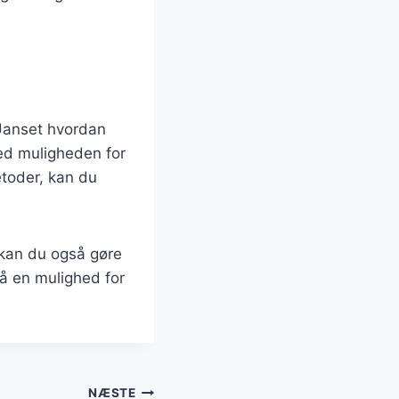
 Uanset hvordan
ed muligheden for
etoder, kan du
 kan du også gøre
så en mulighed for
NÆSTE