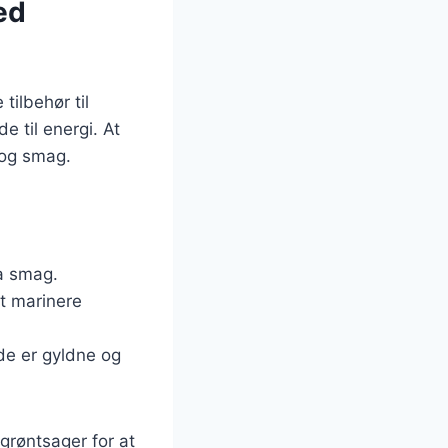
ed
ilbehør til
de til energi. At
 og smag.
ra smag.
at marinere
 de er gyldne og
 grøntsager for at