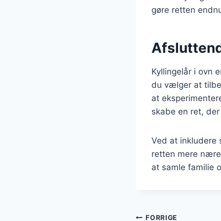
gøre retten endn
Afsluttend
Kyllingelår i ovn
du vælger at til
at eksperimentere
skabe en ret, der 
Ved at inkludere 
retten mere næren
at samle familie 
Indlægsnavi
FORRIGE