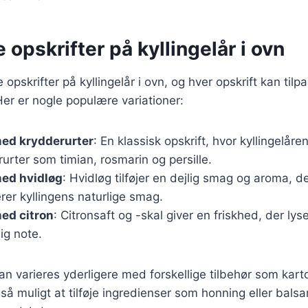
e opskrifter på kyllingelår i ovn
e opskrifter på kyllingelår i ovn, og hver opskrift kan til
er er nogle populære variationer:
med krydderurter
: En klassisk opskrift, hvor kyllingelå
rurter som timian, rosmarin og persille.
med hvidløg
: Hvidløg tilføjer en dejlig smag og aroma, d
er kyllingens naturlige smag.
med citron
: Citronsaft og -skal giver en friskhed, der lys
lig note.
kan varieres yderligere med forskellige tilbehør som kart
også muligt at tilføje ingredienser som honning eller balsa