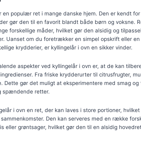
 er en populær ret i mange danske hjem. Den er kendt for
der gør den til en favorit blandt både børn og voksne. 
e forskellige måder, hvilket gør den alsidig og tilpasselig
. Uanset om du foretrækker en simpel opskrift eller e
llige krydderier, er kyllingelår i ovn en sikker vinder.
talende aspekter ved kyllingelår i ovn er, at de kan tilb
ingredienser. Fra friske krydderurter til citrusfrugter, m
 Dette gør det muligt at eksperimentere med smag og te
og spændende retter.
elår i ovn en ret, der kan laves i store portioner, hvilket 
er sammenkomster. Den kan serveres med en række forske
is eller grøntsager, hvilket gør den til en alsidig hovedret