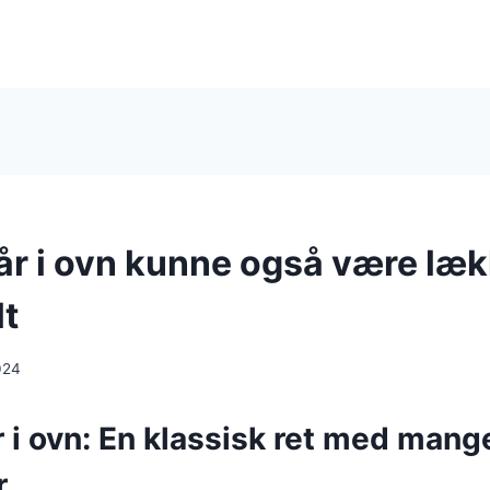
lår i ovn kunne også være læ
lt
024
r i ovn: En klassisk ret med mang
r