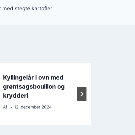
ft med stegte kartofler
Kyllingelår i ovn med
Kylling
grøntsagsbouillon og
kartofl
krydderi
Af
28. 
Af
12. december 2024