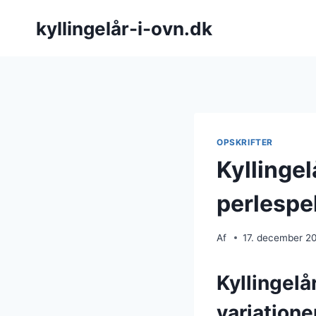
Fortsæt
kyllingelår-i-ovn.dk
til
indhold
OPSKRIFTER
Kyllinge
perlespe
Af
17. december 2
Kyllingelå
variatione