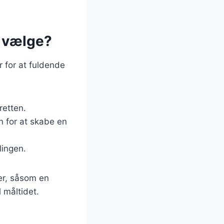
n vælge?
ør for at fuldende
 retten.
 for at skabe en
lingen.
er, såsom en
l måltidet.