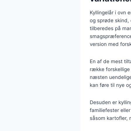
Kyllingelår i ovn
og sprøde skind, 
tilberedes på mang
smagspræferencer
version med forske
En af de mest til
række forskellige 
næsten uendelige.
kan føre til nye 
Desuden er kylling
familiefester ell
såsom kartofler, r