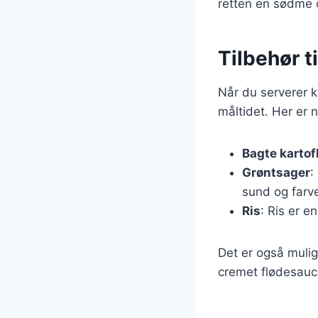
retten en sødme 
Tilbehør t
Når du serverer ky
måltidet. Her er 
Bagte kartof
Grøntsager
:
sund og farve
Ris
: Ris er e
Det er også mulig
cremet flødesauce 