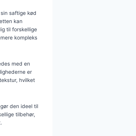
 sin saftige kød
Retten kan
 til forskellige
n mere kompleks
eredes med en
ulighederne er
kstur, hvilket
gør den ideel til
llige tilbehør,
.