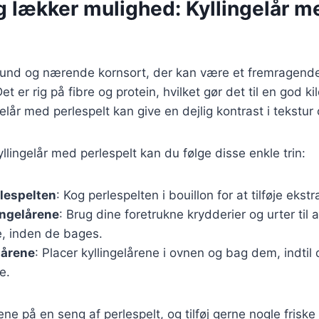
g lækker mulighed: Kyllingelår m
sund og nærende kornsort, der kan være et fremragende t
Det er rig på fibre og protein, hvilket gør det til en god kil
elår med perlespelt kan give en dejlig kontrast i tekstur
yllingelår med perlespelt kan du følge disse enkle trin:
lespelten
: Kog perlespelten i bouillon for at tilføje ekst
ingelårene
: Brug dine foretrukne krydderier og urter til 
e, inden de bages.
lårene
: Placer kyllingelårene i ovnen og bag dem, indtil
e.
ene på en seng af perlespelt, og tilføj gerne nogle friske