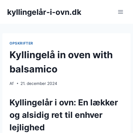
Fortsæt
kyllingelår-i-ovn.dk
til
indhold
OPSKRIFTER
Kyllingelå in oven with
balsamico
Af
21. december 2024
Kyllingelår i ovn: En lækker
og alsidig ret til enhver
lejlighed